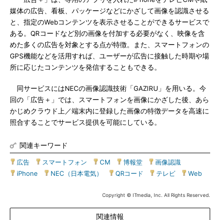
媒体の広告、看板、パッケージなどにかざして画像を認識させる
と、指定のWebコンテンツを表示させることができるサービスで
ある。QRコードなど別の画像を付加する必要がなく、映像を含
めた多くの広告を対象とする点が特徴。また、スマートフォンの
GPS機能などを活用すれば、ユーザーが広告に接触した時期や場
所に応じたコンテンツを発信することもできる。
同サービスにはNECの画像認識技術「GAZIRU」を用いる。今
回の「広告＋」では、スマートフォンを画像にかざした後、あら
かじめクラウド上／端末内に登録した画像の特徴データを高速に
照合することでサービス提供を可能にしている。
関連キーワード
広告
|
スマートフォン
|
CM
|
博報堂
|
画像認識
|
iPhone
|
NEC（日本電気）
|
QRコード
|
テレビ
|
Web
Copyright © ITmedia, Inc. All Rights Reserved.
関連情報