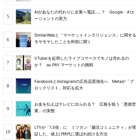
AIがあなたの代わりに企業へ電話……？ Google・AIエ
ージェントの実力
SimilarWebと「マーケットインテリジェンス」に関する
モヤモヤしたことを幹部に聞く
VTuberを起用したライブコマースでモノは売れるの
か？ au PAY マーケットの挑戦
FacebookとInstagramの広告品質強化へ Metaが「ブ
ロックリスト」対応を拡大
お金を払えばテレビに出られる？ 広報を狙う「悪徳営
業」の実態
LTVが「1.5倍」に ミツカン「腸活コミュニティ」が実
証した、値上げ時代に選ばれ続ける方法