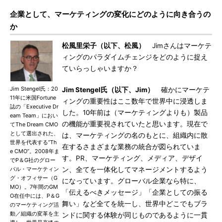
企業として、マーケティングの変化にどのように向き合うの
か
松風里栄子（以下、松風）
Jimさんはマーケテ
ィングのパラダイムチェンジをどのように捉え
ていらっしゃいますか？
Jim Stengel氏：20
Jim Stengel氏（以下、Jim）
確かにマーケテ
11年に米国Fortune
ィングの重要性はここ数年で世界中に浸透しま
誌の「Executive Dr
した。10年前は（マーケティングよりも）製品
eam Team」におい
の機能が重要視されていたと思います。現在で
てThe Dream CMO
として選出された、
は、マーケティングの名のもとに、組織内に散
世界を代表する“Th
在するさまざまな業務の統合が図られていま
e CMO”。2008年ま
す。PR、マーケティング、メディア、デザイ
でP＆G社のグロー
バル・マーケティン
ン、全てを一体化してマネージメントするよう
グ・オフィサー（G
になっています。グローバル企業なら特に、
MO）。7年間のGM
「伝えるべきメッセージ」「企業としての振る
O在任中には、P＆G
舞い」など全てを統一し、世界中どこでもブラ
のマーケティング活
動／組織の変革を主
ンドに関する体験が同じものであるように一貫