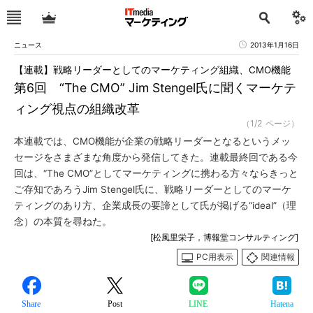
ニュース
2013年1月16日
【連載】戦略リーダーとしてのマーケティング組織、CMO機能
第6回 “The CMO” Jim Stengel氏に聞くマーケテ
ィング視点の組織改革
（1/2 ページ）
本連載では、CMO機能が企業の戦略リーダーとなるというメッ
セージをさまざまな角度から発信してきた。連載最終回である今
回は、“The CMO”としてマーケティングに携わる方々ならきっと
ご存知であろうJim Stengel氏に、戦略リーダーとしてのマーケ
ティングのあり方、企業成長の要諦として氏が掲げる“ideal”（理
念）の本質を尋ねた。
[松風里栄子，博報堂コンサルティング]
PC用表示
関連情報
Share
Post
LINE
Hatena