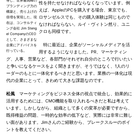
導し、世界最高峰の
性を持たせなければならなくなっています。例
ブランディング力の
えば、AppleのPCを購入する場合、東京でも、
構築と、売り上げの
ロサンゼルスでも、その購入体験は同じもので
倍増を実現した。現
在は、コンサルティ
なければならない。ルイ・ヴィトン然り、ユニ
ング会社 Jim Steng
クロも同様です。
el CompanyのCEO
として、さまざまな
特に最近は、企業がソーシャルメディアを活
企業にアドバイスを
行っている。
用するようになりました。PR、マーケティン
グ、人事、営業など、各部門がそれぞれ自分のところで行いたい
と争いになるケースをよく聞きますが、そうではなく、1人のリ
ーダーのもとに一体化するべきだと思います。業務の一体化は現
代の企業にとって、きわめて大きな課題なのです。
松風
マーケティングをビジネス全体の視点で統合し、効果的に
活用するためには、CMO機能を取り入れるべきだと私は考えて
います。しかしながら、組織として多くの変革が必要ですから、
既得権益の問題、一時的な効率の低下など、実際には非常に難し
い面があります。Jimさんのご経験から、ブレークスルーのポイ
ントを教えてください。