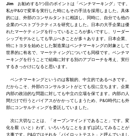
Jim
お勧めする1つ目のポイントは「ベンチマーキング」です。
私がP&Gで変革を実行した時にもその手法を採用しました。具体
的には、外部のコンサルタントに相談し、同時に、自分でも他の
企業のベストプラクティスを研究しました。日本の大手企業は優
れたマーケティングを行っているところが多いですし、リーダー
シップモデルとしても学ぶべきことが多々あります。日本企業、
特にトヨタを始めとした製造業はベンチマーキングの対象として
世界的に有名で、マーケティングについても同様です。ベンチマ
ーキングを行うことで組織に対する別のアプローチを考え、実行
するきっかけになると思います。
ベンチマーキングというのは客観的、中立的であるべきです。
だからこそ、外部のコンサルタントがとても役に立ちます。企業
内部の政治的な問題に対しても中立の立場を保てます。内部の人
間だけで行うとバイアスがかかってしまうため、P&G時代にも外
部にコンサルティングを委託していました。
次に大切なことは、「オープンマインドであること」です。変
化を厭（いと）わず、いろいろなことをまずは試してみることが
大事です。P&Gではそれを「パイロットテスト」と呼んでいまし