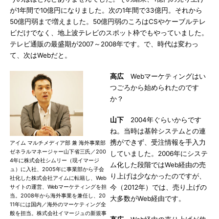
が1年間で10億円になりました。次の1年間で33億円。それから
50億円弱まで増えました。50億円弱のころはCSやケーブルテレ
ビだけでなく、地上波テレビのスポット枠でもやっていました。
テレビ通販の最盛期が2007～2008年です。で、時代は変わっ
て、次はWebだと。
高広
Webマーケティングはい
つごろから始められたのです
か？
山下
2004年ぐらいからです
ね。当時は基幹システムとの連
携ができず、受注情報を手入力
アイム マルチメディア部 兼 海外事業部
ゼネラルマネージャー山下省三氏／200
していました。2006年にシステ
4年に株式会社シムリー（現イマージ
ム化した段階ではWeb経由の売
ュ）に入社、2005年に事業部から子会
り上げは少なかったのですが、
社化した株式会社アイムに転籍し、Web
サイトの運営、Webマーケティングを担
今（2012年）では、売り上げの
当。2008年から海外事業を兼任し、20
大多数がWeb経由です。
11年には国内／海外のマーケティング全
般を担当。株式会社イマージュの新規事