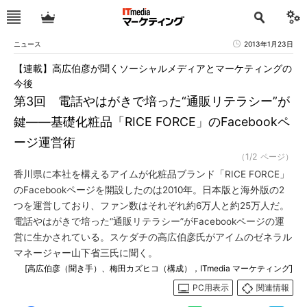
ニュース
2013年1月23日
【連載】高広伯彦が聞くソーシャルメディアとマーケティングの
今後
第3回 電話やはがきで培った“通販リテラシー”が
鍵――基礎化粧品「RICE FORCE」のFacebookペ
ージ運営術
（1/2 ページ）
香川県に本社を構えるアイムが化粧品ブランド「RICE FORCE」
のFacebookページを開設したのは2010年。日本版と海外版の2
つを運営しており、ファン数はそれぞれ約6万人と約25万人だ。
電話やはがきで培った“通販リテラシー”がFacebookページの運
営に生かされている。スケダチの高広伯彦氏がアイムのゼネラル
マネージャー山下省三氏に聞く。
[高広伯彦（聞き手）、梅田カズヒコ（構成），ITmedia マーケティング]
PC用表示
関連情報