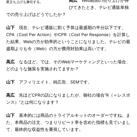
高広
Web経由の売り上げが伸
業立ち上げも兼任する。
びてきたとき、テレビ通販単独
での売り上げはどうでしたか？
山下
現在、テレビ通販に割く予算は最盛期の半分以下です。
CPA（Cost Per Action）やCPR（Cost Per Response）を計算し
た結果、Webの方が効率的ということになりました。テレビの最
盛期よりも今（Web）の方が費用対効果は高いです。
高広
なるほど。では、そのWebマーケティングといった場合、
どのような施策を実施されてますか？
山下
アフィリエイト、純広告、SEMです。
高広
先ほどCPRの話になりましたが、御社の場合“R（＝レスポ
ンス）”とは何になります？
山下
基本的には商品のトライアルキットのオーダーですね。ま
た、本商品の注文、つまりリピート率を含めた指標も見ていまし
て、最終的な収益性を重視しています。