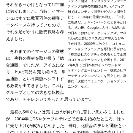
メディア開発、インタラクティブマーケ
それがきっかけとなって12年前
ティング領域の業務に従事。iメディア
に独立しました。当時、イマー
局ではコンテンツ開発やビジネス開発を
行う。2004年に電通に転職し、「牛乳
ジュはすでに数百万件の顧客デ
に相談だ。」キャンペーンなどを手がけ
ータベースを持っていたので、
る。その後、Googleに入社。AdWords
それを足がかりに販売戦略を考
の日本におけるマーケティングや、You
えました。
Tubeの広告ビジネスの日本導入などを
手がける。2009年に独立し、コミュニ
ケーションプラニングを専門に手がける
それまでのイマージュの業態
「株式会社スケダチ」の代表として企業
は、複数の商材を取り扱う「総
のコミュニケーションを企画する。201
合通販」でしたが、アイムにな
2年8月には日本初のインバウンドマー
ケティングエージェンシー「株式会社マ
り、1つの商品を売り続ける「単
ーケティングエンジン」を設立した。著
品通販」という業態へシフトす
書に「次世代コミュニケーションプラン
る必要が出てきました。これは
ニング」など。
グループとしての大きな転換点
であり、チャレンジであったと思っています。
最初の5年ぐらいは売り上げが伸びずに苦しい思いをしました
が、2004年にCSやケーブルテレビで通販を始めたところ、徐々
に売り上げが伸びはじめました。当時、化粧品のテレビ通販とい
うのはほとんどありませんでした。その結果、1億円の売り上げ