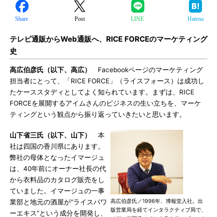
Share
Post
LINE
Hatena
テレビ通販からWeb通販へ、RICE FORCEのマーケティング
史
高広伯彦氏（以下、高広）
Facebookページのマーケティング
担当者にとって、「RICE FORCE」（ライスフォース）は成功し
たケーススタディとしてよく知られています。まずは、RICE
FORCEを展開するアイムさんのビジネスの生い立ちを、マーケ
ティングという観点から振り返っていきたいと思います。
山下省三氏（以下、山下）
本
社は四国の香川県にあります。
弊社の母体となったイマージュ
は、40年前にオーナー社長の代
から衣料品のカタログ販売をし
ていました。イマージュの一事
高広伯彦氏／1996年、博報堂入社。出
業部と地元の酒屋が“ライスパワ
版営業局を経てインタラクティブ局で、
ーエキス”という成分を開発し、