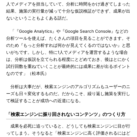
人でメディアを担当していて、分析に時間をかけ過ぎてしまった
結果、施策の実行量が減って十分な仮説検証ができず、成果が出
ないということもよくある話だ。
「『Google Analytics』や『Google Search Console』などの
分析ツールを使えば、たくさんの項目を見ることができます。そ
のため『もっと分析すれば何かが見えてくるのではないか』と思
いがちです。しかし、特に1人でメディアを運営するような場合
は、分析は仮説を立てられる程度にとどめておき、後はとにかく
試行回数を重ねていくことが最終的には成果に差が出るポイント
なのです」（松本氏）
分析は大事だが、検索エンジンのアルゴリズムもユーザーのニ
ーズも日々変化するものだ。だからこそ、繰り返し施策を実行し
て検証することが成功への近道になる。
「検索エンジンに振り回されないコンテンツ」のつくり方
成果を必死に追っていると、どうしても検索エンジンに目が行
ってしまう。そうなると「検索エンジンに高く評価されるにはど