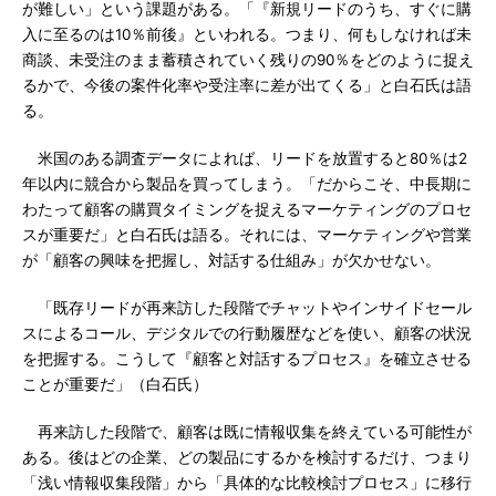
が難しい」という課題がある。「『新規リードのうち、すぐに購
入に至るのは10％前後』といわれる。つまり、何もしなければ未
商談、未受注のまま蓄積されていく残りの90％をどのように捉え
るかで、今後の案件化率や受注率に差が出てくる」と白石氏は語
る。
米国のある調査データによれば、リードを放置すると80％は2
年以内に競合から製品を買ってしまう。「だからこそ、中長期に
わたって顧客の購買タイミングを捉えるマーケティングのプロセ
スが重要だ」と白石氏は語る。それには、マーケティングや営業
が「顧客の興味を把握し、対話する仕組み」が欠かせない。
「既存リードが再来訪した段階でチャットやインサイドセール
スによるコール、デジタルでの行動履歴などを使い、顧客の状況
を把握する。こうして『顧客と対話するプロセス』を確立させる
ことが重要だ」（白石氏）
再来訪した段階で、顧客は既に情報収集を終えている可能性が
ある。後はどの企業、どの製品にするかを検討するだけ、つまり
「浅い情報収集段階」から「具体的な比較検討プロセス」に移行