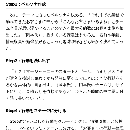
Step2：ペルソナ作成
次に、テーマに沿ったペルソナを決める。「それまでの業務で
触れてきたお客さまの中から『こんなお客さまいるよね』とチー
ム全員が思い浮かべることのできる最大公約数のお客さま像を抽
出した」（岡本氏）。抱えている課題はもちろん、名前や年齢、
情報収集や勉強が好きといった趣味嗜好なども細かく決めていっ
た。
Step3：行動を洗い出す
「カスタマージャーニーのスタートとゴール、つまりお客さま
が購入を検討し始めてから発注に至るまでにどのような行動をす
るかを具体的に書き出す」（岡本氏）。岡本氏のチームは、サイ
トに行く、見積もりを依頼するなど、限られた時間の中で思い付
く限り書いていった。
Step4：行動をステージに分ける
Step3で洗い出した行動をグルーピングし、情報収集、比較検
討、コンペといったステージに分ける。「お客さまの行動を整理