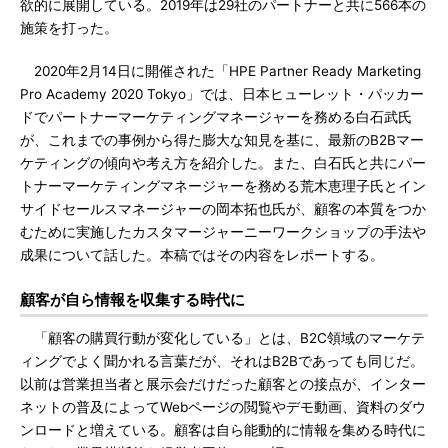
欲的に展開している。2019年は29社のパートナーと共に566本の
施策を打った。
2020年2月14日に開催された「HPE Partner Ready Marketing
Pro Academy 2020 Tokyo」では、日本ヒューレット・パッカー
ドでパートナーマーケティングマネージャーを務める白石武氏
が、これまでの事例から得た膨大な知見を基に、最新のB2Bマー
ケティングの傾向や考え方を紹介した。また、白石氏と共にパー
トナーマーケティングマネージャーを務める荒木恵理子氏とイン
サイドセールスマネージャーの岡本拓也氏が、顧客の本質をつか
むために実施したカスタマージャーニーワークショップの手法や
成果について話した。本稿ではその内容をレポートする。
顧客が自ら情報を収集する時代に
「顧客の購買行動が変化している」とは、B2C領域のマーケテ
ィングでよく聞かれる言葉だが、それはB2Bであっても同じだ。
以前は営業担当者と展示会だけだった顧客との接点が、インター
ネットの普及によってWebページの閲覧やデモ動画、資料のダウ
ンロードと増えている。顧客は自ら能動的に情報を集める時代に