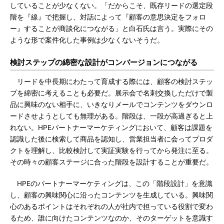
していることが少なくない。「だからこそ、既存リードの選定段
階を『線』で把握し、対話によって『顧客の意思決定をフォロ
ー』することが商談化につながる」と白石氏は言う。実際にその
ような形で案件化した事例は少なくないそうだ。
検討ステップの綿密な設計がコンバージョンにつながる
リードを中長期にわたって育成する際には、顧客の検討ステッ
プを綿密に考えることも必要だ。展示会で名刺交換しただけで製
品に興味のない相手に、いきなりメールでコンテンツをダウンロ
ードさせようとしても無理がある。階段は、一段が高過ぎると上
れない。HPEパートナーマーケティングにおいて、顧客は課題を
認識した後に検索して商品を認知し、営業担当者に会ってプロダ
クトを理解し、比較検討して実証実験を行ってから発注に至る。
その時々の顧客ステージに合った階段を設計することが重要だ。
HPEのパートナーマーケティングは、この「階段設計」を意識
し、顧客の興味関心に沿ったコンテンツを生成している。興味関
心のあるポイントはそれぞれの人が社内で担っている役割で変わ
るため、誰に向けたコンテンツなのか、そのターゲットを意識す