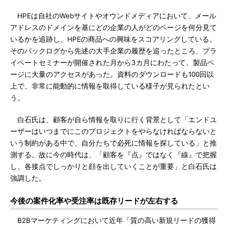
HPEは自社のWebサイトやオウンドメディアにおいて、メール
アドレスのドメインを基にどの企業の人がどのページを何分見て
いるかを追跡し、HPEの商品への興味をスコアリングしている。
そのバックログから先述の大手企業の履歴を追ったところ、プラ
イベートセミナーが開催された月から3カ月にわたって、製品ペ
ージに大量のアクセスがあった。資料のダウンロードも100回以
上で、非常に能動的に情報を取得している様子が見られたとい
う。
白石氏は、顧客が自ら情報を取りに行く背景として「エンドユ
ーザーはいつまでにこのプロジェクトをやらなければならないと
いう制約がある中で、自分たちで必死に情報を探している」と推
測する。故に今の時代は、「顧客を『点』ではなく『線』で把握
し、各接点でしっかりと顔を出していくことが重要」と白石氏は
強調した。
今後の案件化率や受注率は既存リードが左右する
B2Bマーケティングにおいて近年「質の高い新規リードの獲得