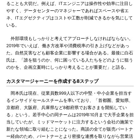
ることも大切だ。例えば、ITエンジニアは操作性や効率に注目し
やすく、データセンターのマネジャーであればスペースや省エ
ネ、ITエグゼクティブはコストや工数が削減できるかを気にして
いる。
外部環境もしっかりと考えてアプローチしなければならない。
2019年でいえば、働き方改革や消費税率の引き上げなどがあっ
た。自然災害なども顧客企業に影響する場合がある。最後に白石
氏は、「誰を狙うのか、何に困っている人たちをどのように狙う
のかを、企画立案時にしっかり考えることが重要だ」と語る。
カスタマージャーニーを作成する8ステップ
岡本氏は現在、従業員数999人以下の中堅・中小企業を担当す
るインサイドセールスチームを率いており、「首都圏、愛知県、
京都府、大阪府、兵庫県など8都府県でお客さまを開拓してい
る」という。若手中心の同チームは2019年10月まで大手企業を担
当していたが、ミッドマーケットに注力するという会社の施策で
新たな領域に取り組むことになった。商談の全てが販売パートナ
ー経由のため、パートナーとより密接な連携を取りながら営業活