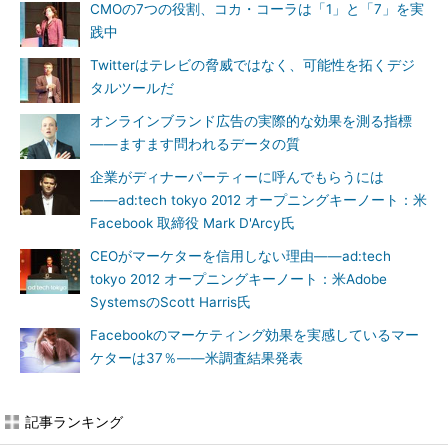
CMOの7つの役割、コカ・コーラは「1」と「7」を実
践中
Twitterはテレビの脅威ではなく、可能性を拓くデジ
タルツールだ
オンラインブランド広告の実際的な効果を測る指標
――ますます問われるデータの質
企業がディナーパーティーに呼んでもらうには
――ad:tech tokyo 2012 オープニングキーノート：米
Facebook 取締役 Mark D'Arcy氏
CEOがマーケターを信用しない理由――ad:tech
tokyo 2012 オープニングキーノート：米Adobe
SystemsのScott Harris氏
Facebookのマーケティング効果を実感しているマー
ケターは37％――米調査結果発表
記事ランキング