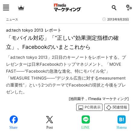
ニュース
2013年9月20日
ad:tech tokyo 2013 レポート
「モバイル対応」「“正しい”効果測定指標の確
立」、Facebookのいまとこれから
「ad:tech tokyo 2013」2日目のキーノートをレポートする。プ
レゼンターは日米Facebookのトップマネジメント。「MOVE
FAST――“Facebookの急激な進化、特にモバイル化”」
「MEASURE THINGS――“デジタル広告に対するmeasurement
の重要性”」という2つのテーマでFacebookの現状と今後をプレ
ゼンした。
[池田園子，ITmedia マーケティング]
PC用表示
関連情報
Share
Post
LINE
Hatena