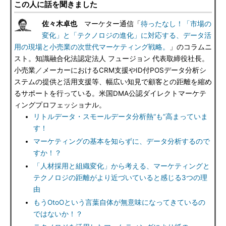
この人に話を聞きました
佐々木卓也
マーケター通信「
待ったなし！「市場の
変化」と「テクノロジの進化」に対応する、データ活
用の現場と小売業の次世代マーケティング戦略。
」のコラムニ
スト。知識融合化法認定法人 フュージョン 代表取締役社長。
小売業／メーカーにおけるCRM支援やID付POSデータ分析シ
ステムの提供と活用支援等、幅広い知見で顧客との距離を縮め
るサポートを行っている。米国DMA公認ダイレクトマーケテ
ィングプロフェッショナル。
リトルデータ・スモールデータ分析熱“も”高まっていま
す！
マーケティングの基本を知らずに、データ分析するので
すか！？
「人材採用と組織変化」から考える、マーケティングと
テクノロジの距離がより近づいていると感じる3つの理
由
もうOtoOという言葉自体が無意味になってきているの
ではないか！？