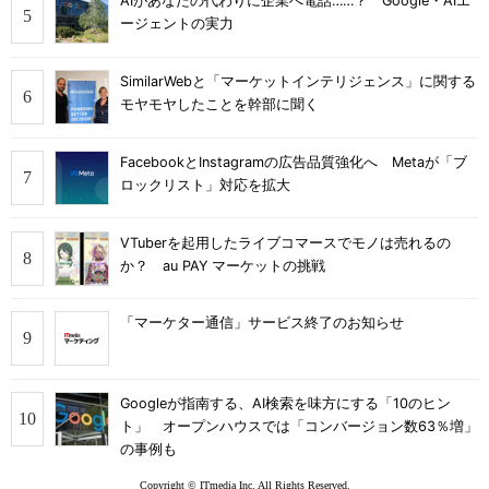
AIがあなたの代わりに企業へ電話……？ Google・AIエ
ージェントの実力
SimilarWebと「マーケットインテリジェンス」に関する
モヤモヤしたことを幹部に聞く
FacebookとInstagramの広告品質強化へ Metaが「ブ
ロックリスト」対応を拡大
VTuberを起用したライブコマースでモノは売れるの
か？ au PAY マーケットの挑戦
「マーケター通信」サービス終了のお知らせ
Googleが指南する、AI検索を味方にする「10のヒン
ト」 オープンハウスでは「コンバージョン数63％増」
の事例も
Copyright © ITmedia Inc. All Rights Reserved.