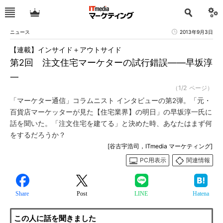
ニュース
2013年9月3日
【連載】インサイド＋アウトサイド
第2回 注文住宅マーケターの試行錯誤――早坂淳
一
（1/2 ページ）
「マーケター通信」コラムニスト インタビューの第2弾。「元・
百貨店マーケッターが見た【住宅業界】の明日」の早坂淳一氏に
話を聞いた。「注文住宅を建てる」と決めた時、あなたはまず何
をするだろうか？
[谷古宇浩司，ITmedia マーケティング]
PC用表示
関連情報
Share
Post
LINE
Hatena
この人に話を聞きました