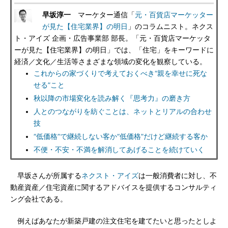
早坂淳一
マーケター通信「
元・百貨店マーケッター
が見た【住宅業界】の明日
」のコラムニスト。ネクス
ト・アイズ 企画・広告事業部 部長。「元・百貨店マーケッタ
ーが見た【住宅業界】の明日」では、「住宅」をキーワードに
経済／文化／生活等さまざまな領域の変化を観察している。
これからの家づくりで考えておくべき“親を幸せに死な
せる”こと
秋以降の市場変化を読み解く『思考力』の磨き方
人とのつながりを紡ぐことは、ネットとリアルの合わせ
技
“低価格”で継続しない客か“低価格”だけど継続する客か
不便・不安・不満を解消してあげることを続けていく
早坂さんが所属する
ネクスト・アイズ
は一般消費者に対し、不
動産資産／住宅資産に関するアドバイスを提供するコンサルティ
ング会社である。
例えばあなたが新築戸建の注文住宅を建てたいと思ったとしよ