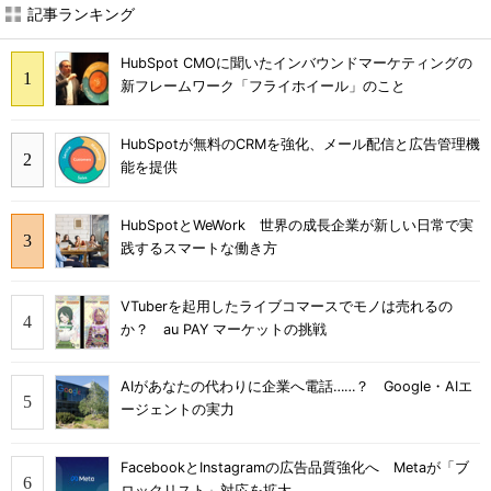
記事ランキング
HubSpot CMOに聞いたインバウンドマーケティングの
新フレームワーク「フライホイール」のこと
HubSpotが無料のCRMを強化、メール配信と広告管理機
能を提供
HubSpotとWeWork 世界の成長企業が新しい日常で実
践するスマートな働き方
VTuberを起用したライブコマースでモノは売れるの
か？ au PAY マーケットの挑戦
AIがあなたの代わりに企業へ電話……？ Google・AIエ
ージェントの実力
FacebookとInstagramの広告品質強化へ Metaが「ブ
ロックリスト」対応を拡大