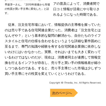
アの普及によって、消費者間で
早坂淳一さん。「2010年前後から市場
の性質が買い手主導に変化した」と話
口コミ情報が活発にやり取りさ
す。
れるようになった時期である。
従来、注文住宅市場において、情報提供の主導権を握っていた
のは売り手である住宅関連企業だった。消費者は「注文住宅とは
なんぞや？」という基本的な疑問の解消から、自分たちのライフ
スタイルと住宅の仕様を合わせるというような詳細な要件固めに
至るまで、專門の知識や経験を有する住宅関連企業側に依存しな
いわけにはいかなかった。実際、それはいまでも大きく変わって
いるわけではないのだが、現在は、消費者同士が連携して情報交
換を行えるインフラが存在し、売り手と買い手の情報格差が縮小
しつつあるのである。すると、売り手主導だった市場は少しずつ
買い手主導にその性質を変えていくというわけである。
Copyright © ITmedia, Inc. All Rights Reserved.
次のページへ