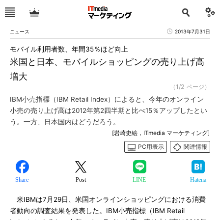
ニュース
2013年7月31日
モバイル利用者数、年間35％ほど向上
米国と日本、モバイルショッピングの売り上げ高
増大
（1/2 ページ）
IBM小売指標（IBM Retail Index）によると、今年のオンライン
小売の売り上げ高は2012年第2四半期と比べ15％アップしたとい
う。一方、日本国内はどうだろう。
[岩崎史絵，ITmedia マーケティング]
PC用表示
関連情報
Share
Post
LINE
Hatena
米IBMは7月29日、米国オンラインショッピングにおける消費
者動向の調査結果を発表した。IBM小売指標（IBM Retail