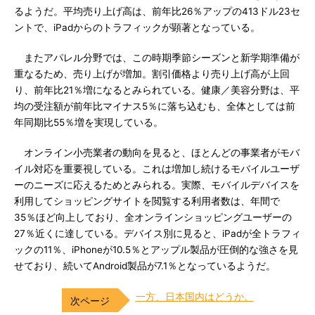
るようだ。平均売り上げ高は、前年比26％アップの413ドル23セ
ントで、iPadからのトラフィックが顕著となっている。
またアパレル分野では、この時期季節シーズンと新学期準備が
重なるため、売り上げが増加。割引価格より売り上げ高が上回
り、前年比21％増になるとみられている。健康／美容分野は、平
均の受注額が前年比マイナス5％に落ち込むも、全体としては前
年同期比55％増を実現している。
オンライン小売業者の動向を見ると、ほとんどの事業者がモバ
イル対応を重要視している。これは増加し続けるモバイルユーザ
ーのニーズに応えるためとみられる。実際、モバイルデバイスを
利用してショッピングサイトを閲覧する利用者数は、年間で
35％ほど向上しており、全オンラインショッピングユーザーの
27％近くに達している。デバイス別に見ると、iPadが全トラフィ
ックの11％、iPhoneが10.5％とアップル製品が圧倒的な強さを見
せており、続いてAndroid製品が7.1％となっているようだ。
一方、日本国内はどうか。