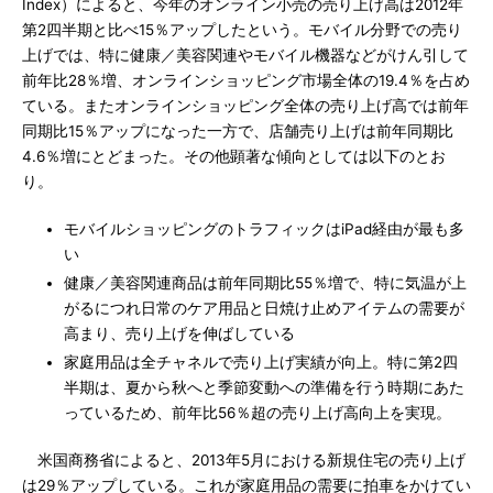
Index）によると、今年のオンライン小売の売り上げ高は2012年
第2四半期と比べ15％アップしたという。モバイル分野での売り
上げでは、特に健康／美容関連やモバイル機器などがけん引して
前年比28％増、オンラインショッピング市場全体の19.4％を占め
ている。またオンラインショッピング全体の売り上げ高では前年
同期比15％アップになった一方で、店舗売り上げは前年同期比
4.6％増にとどまった。その他顕著な傾向としては以下のとお
り。
モバイルショッピングのトラフィックはiPad経由が最も多
い
健康／美容関連商品は前年同期比55％増で、特に気温が上
がるにつれ日常のケア用品と日焼け止めアイテムの需要が
高まり、売り上げを伸ばしている
家庭用品は全チャネルで売り上げ実績が向上。特に第2四
半期は、夏から秋へと季節変動への準備を行う時期にあた
っているため、前年比56％超の売り上げ高向上を実現。
米国商務省によると、2013年5月における新規住宅の売り上げ
は29％アップしている。これが家庭用品の需要に拍車をかけてい