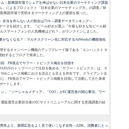
ーラム：新興国市場でシェアを伸ばせない日本企業のマーケティング課題
ラム」によるプロジェクト「日本企業のマーケティング力」の調査／研
新興国市場で苦戦するマーケティング上の要因を探った。
：弁当を作らない人の割合は73％～調査データランキング～
データを紹介します。「ビール好きが選ぶ『今最も好きな缶ビール銘
モデルスマートフォンの人気機種はどれ？」がランクインしました。
がなくなる？：マルチスクリーン化に対応するAdWordsの機能強化
ds」を管理するキャンペーン機能のアップグレード版である「エンハンスト キ
）を提供開始するとブログで発表した。
第1回 PR視点でヤフー・トピックス掲出を目指す
! JAPANのトップページで注目を集める「ヤフー・トピックス」は、そ
、Webニュース掲載における頂点とも言える存在です。クライアント企
通じ、PR視点でヤフー・トピックス掲載を目指して活動してきた筆者
レポートします。
ォン」「ソーシャルメディア」「O2O」がEC運営者の関心事項、ワー
C／通販運営企業担当者のECサイトリニューアルに関する意識調査の結
男性より、新聞広告をよく見て使いこなす女性―ADK、消費者にとっ