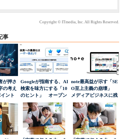
Copyright © ITmedia, Inc. All Rights Reserved.
記事
者が押さ
Googleが指南する、AI
note最高益が示す「SE
字の考え
検索を味方にする「10
O至上主義の崩壊」
ポイント
のヒント」 オープン
メディアビジネスに残
ハウスでは...
された“勝ち筋...