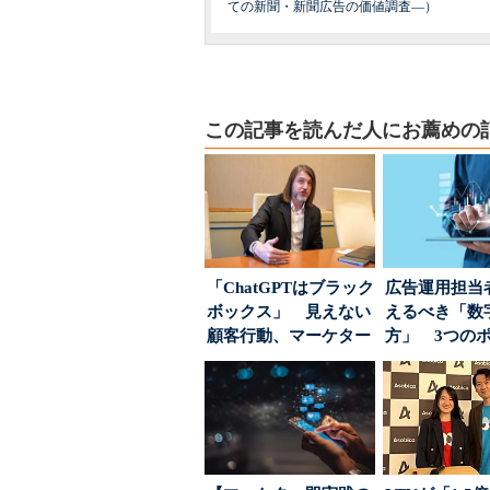
ての新聞・新聞広告の価値調査―）
この記事を読んだ人にお薦めの
「ChatGPTはブラック
広告運用担当
ボックス」 見えない
えるべき「数
顧客行動、マーケター
方」 3つの
に残された打ち...
とは