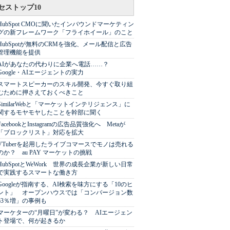
セストップ10
HubSpot CMOに聞いたインバウンドマーケティン
グの新フレームワーク「フライホイール」のこと
HubSpotが無料のCRMを強化、メール配信と広告
管理機能を提供
AIがあなたの代わりに企業へ電話……？
Google・AIエージェントの実力
スマートスピーカーのスキル開発、今すぐ取り組
むために押さえておくべきこと
SimilarWebと「マーケットインテリジェンス」に
関するモヤモヤしたことを幹部に聞く
FacebookとInstagramの広告品質強化へ Metaが
「ブロックリスト」対応を拡大
VTuberを起用したライブコマースでモノは売れる
のか？ au PAY マーケットの挑戦
HubSpotとWeWork 世界の成長企業が新しい日常
で実践するスマートな働き方
Googleが指南する、AI検索を味方にする「10のヒ
ント」 オープンハウスでは「コンバージョン数
63％増」の事例も
マーケターの“月曜日”が変わる？ AIエージェン
ト登場で、何が起きるか