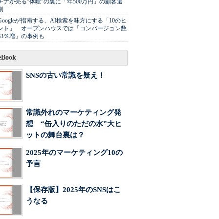
チナが売る"体験"の裏に「年500万円」の顧客選
別
Googleが指南する、AI検索を味方にする「10のヒ
ント」 オープンハウスでは「コンバージョン数
63％増」の事例も
Book
SNSの古い常識を疑え！
常識外れのマーケティング発
想 “缶入りのただの水”大ヒ
ットの舞台裏は？
2025年のマーケティング10の
予言
【保存版】2025年のSNSはこ
うなる