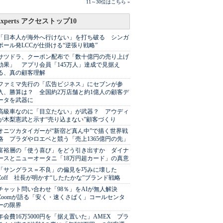
11～30位はこちら »
Experts アクセストップ10
「日本人が海外へ行けない」を打ち破る シンガ
ポール発LCCが仕掛ける“逆張り戦略”
サツドラ、クーポン配布で「数十億円の売り上げ
効果」 アプリ会員「145万人」達成で見据え
る、真の顧客理解
ファミマ先行の「広告ビジネス」にセブンが参
入、勝算は？ 全国約2万店舗と約1億人の顧客デ
ータを武器に
高級車なのに「目立たない」が武器？ アウディ
が木梨憲武と示す“売り込まない”顧客づくり
オニツカタイガーが“新宿ど真ん中”で描く世界戦
略 プラダやロエベと競う「売上1365億円の先」
富裕層の「使う喜び」をどう引き出すか ダイナ
ースとニューオータニ「18万円超カード」の真意
「サングラス＝不良」の偏見を巧みに壊した
Zoff 社長が明かす“したたかな”ブランド戦略
チャット問い合わせ「98％」をAIが無人解決
Zoomが語る「安く・速くさばく」コールセンタ
ーの限界
年会費16万5000円を「据え置いた」AMEX プラ