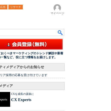
ル広告
リサーチ
マイページ
ておくべきマーケティングのトレンド解説や新着
の一覧など、役に立つ情報をお届けします。
ティメディアからのお知らせ
リア採用の応募を受け付けています
メディア
CXを成長の源泉に
CX Experts