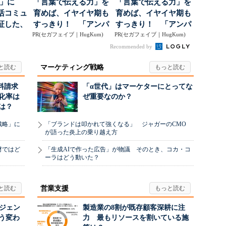
5倍」に
「言葉で伝える力」を
「言葉で伝える力」を
活コミュ
育めば、イヤイヤ期も
育めば、イヤイヤ期も
証した、
すっきり！ 「アンパ
すっきり！ 「アンパ
...
PR(セガフェイブ｜HugKum)
ンマン ことばずかん...
PR(セガフェイブ｜HugKum)
ンマン ことばずかん...
Recommended by
マーケティング戦略
料請求
「α世代」はマーケターにとってな
化率は
ぜ重要なのか？
は？
戦略」に
「ブランドは叩かれて強くなる」 ジャガーのCMO
が語った炎上の乗り越え方
材ではど
「生成AIで作った広告」が物議 そのとき、コカ・コ
ーラはどう動いた？
営業支援
ージェン
製造業の8割が既存顧客深耕に注
う変わ
力 最もリソースを割いている施