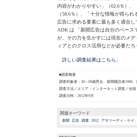
内容がわかりやすい」（62.6％）、
（58.6％）、「十分な情報が得られ
広告に求める要素に最も多く適合し
ADK は 「新聞広告は自分のペー
が、その力を生かすには現在のメデ
ィアとのクロス活用などが必要だろ
詳しい調査結果はこちら。
■調査概要
調査対象者：20～69歳男女。新聞購読者1000、
調査方法／エリア：インターネット調査／全国
調査日時：2012年9月
関連キーワード
新聞
|
広告
|
調査
|
2012
|
アサツーディ・ケイ
|