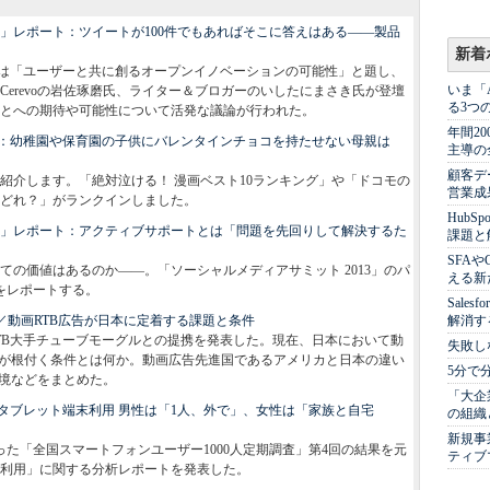
13」レポート：ツイートが100件でもあればそこに答えはある――製品
新着
4部は「ユーザーと共に創るオープンイノベーションの可能性」と題し、
いま「
erevoの岩佐琢磨氏、ライター＆ブロガーのいしたにまさき氏が登壇
る3つ
とへの期待や可能性について活発な議論が行われた。
年間2
：幼稚園や保育園の子供にバレンタインチョコを持たせない母親は
主導の
顧客デ
紹介します。「絶対泣ける！ 漫画ベスト10ランキング」や「ドコモの
営業成
はどれ？」がランクインしました。
Hub
13」レポート：アクティブサポートとは「問題を先回りして解決するた
課題と
SFA
の価値はあるのか――。「ソーシャルメディアサミット 2013」のパ
える新
をレポートする。
Sale
画／動画RTB広告が日本に定着する課題と条件
解消す
RTB大手チューブモーグルとの提携を発表した。現在、日本において動
失敗し
告が根付く条件とは何か。動画広告先進国であるアメリカと日本の違い
5分で
環境などをまとめた。
「大企
タブレット端末利用 男性は「1人、外で」、女性は「家族と自宅
の組織
新規事
に行った「全国スマートフォンユーザー1000人定期調査」第4回の結果を元
ティブ
利用」に関する分析レポートを発表した。