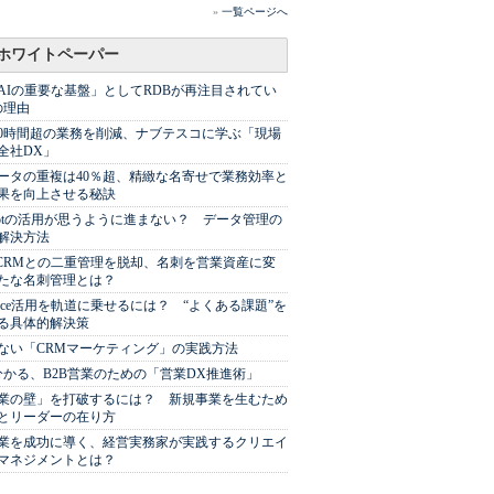
»
一覧ページへ
ホワイトペーパー
AIの重要な基盤」としてRDBが再注目されてい
の理由
00時間超の業務を削減、ナブテスコに学ぶ「現場
全社DX」
ータの重複は40％超、精緻な名寄せで業務効率と
果を向上させる秘訣
Spotの活用が思うように進まない？ データ管理の
解決方法
やCRMとの二重管理を脱却、名刺を営業資産に変
たな名刺管理とは？
sforce活用を軌道に乗せるには？ “よくある課題”を
る具体的解決策
ない「CRMマーケティング」の実践方法
分かる、B2B営業のための「営業DX推進術」
業の壁」を打破するには？ 新規事業を生むため
とリーダーの在り方
業を成功に導く、経営実務家が実践するクリエイ
マネジメントとは？