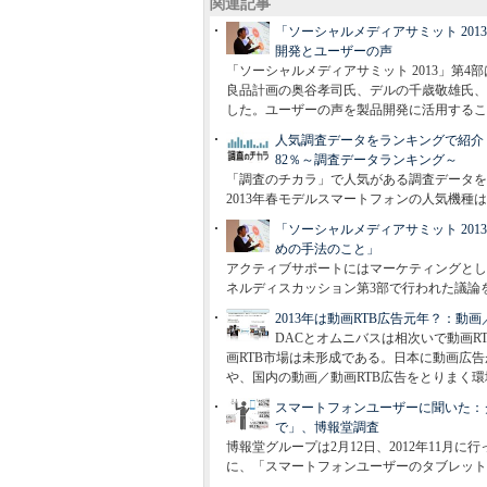
関連記事
「ソーシャルメディアサミット 20
開発とユーザーの声
「ソーシャルメディアサミット 2013」第
良品計画の奥谷孝司氏、デルの千歳敬雄氏、C
した。ユーザーの声を製品開発に活用するこ
人気調査データをランキングで紹介
82％～調査データランキング～
「調査のチカラ」で人気がある調査データを
2013年春モデルスマートフォンの人気機種
「ソーシャルメディアサミット 20
めの手法のこと」
アクティブサポートにはマーケティングとして
ネルディスカッション第3部で行われた議論
2013年は動画RTB広告元年？：動
DACとオムニバスは相次いで動画
画RTB市場は未形成である。日本に動画広
や、国内の動画／動画RTB広告をとりまく
スマートフォンユーザーに聞いた：
で」、博報堂調査
博報堂グループは2月12日、2012年11月
に、「スマートフォンユーザーのタブレット