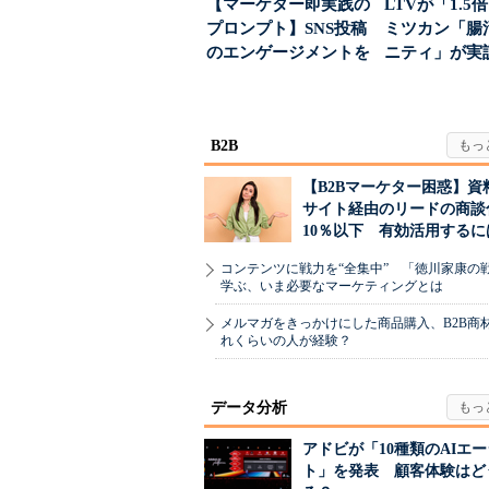
【マーケター即実践の
LTVが「1.
プロンプト】SNS投稿
ミツカン「腸
のエンゲージメントを
ニティ」が実
高めるAI活用、ポ...
値上げ時代に選ば
B2B
【B2Bマーケター困惑】資
サイト経由のリードの商談
10％以下 有効活用するに
コンテンツに戦力を“全集中” 「徳川家康の
学ぶ、いま必要なマーケティングとは
メルマガをきっかけにした商品購入、B2B商
れくらいの人が経験？
データ分析
アドビが「10種類のAIエ
ト」を発表 顧客体験はど