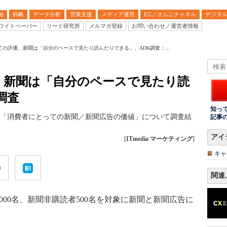
戦略
データ分析
営業支援
メディア運営
EC／オムニチャネル
デジタ
B
ワイトペーパー
リード研究所
メルマガ登録
お問い合わせ／運営者情報
ての評価、新聞は「自分のペースで見たり読んだりできる」、ADK調査：...
、新聞は「自分のペースで見たり読
調査
知っ
日、「消費者にとっての新聞／新聞広告の価値」について調査結
記事
アイ
[
ITmedia マーケティング
]
キャ
関連
1000名、新聞非購読者500名を対象に新聞と新聞広告に