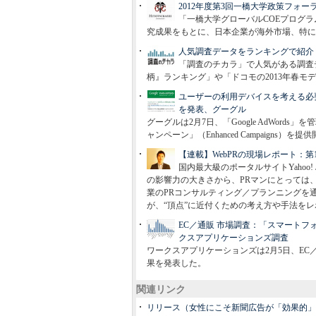
2012年度第3回一橋大学政策フォ
「一橋大学グローバルCOEプログ
究成果をもとに、日本企業が海外市場、特に
人気調査データをランキングで紹介
「調査のチカラ」で人気がある調査
柄』ランキング」や「ドコモの2013年春
ユーザーの利用デバイスを考える必要
を発表、グーグル
グーグルは2月7日、「Google AdWor
ャンペーン」（Enhanced Campaigns
【連載】WebPRの現場レポート：
国内最大級のポータルサイトYahoo
の影響力の大きさから、PRマンにとっては
業のPRコンサルティング／プランニングを
が、“頂点”に近付くための考え方や手法を
EC／通販 市場調査：「スマートフ
クスアプリケーションズ調査
ワークスアプリケーションズは2月5日、E
果を発表した。
関連リンク
リリース（女性にこそ新聞広告が「効果的」