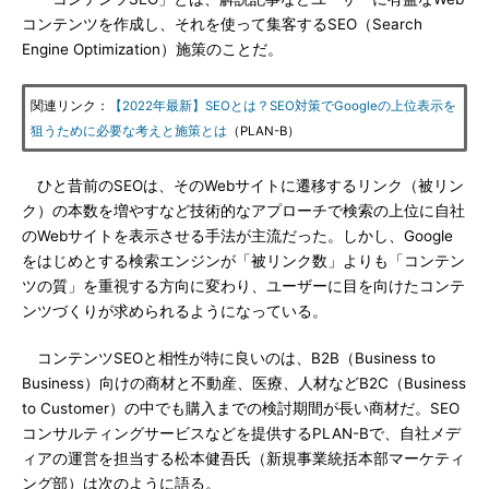
コンテンツを作成し、それを使って集客するSEO（Search
Engine Optimization）施策のことだ。
関連リンク：
【2022年最新】SEOとは？SEO対策でGoogleの上位表示を
狙うために必要な考えと施策とは
（PLAN-B）
ひと昔前のSEOは、そのWebサイトに遷移するリンク（被リン
ク）の本数を増やすなど技術的なアプローチで検索の上位に自社
のWebサイトを表示させる手法が主流だった。しかし、Google
をはじめとする検索エンジンが「被リンク数」よりも「コンテン
ツの質」を重視する方向に変わり、ユーザーに目を向けたコンテ
ンツづくりが求められるようになっている。
コンテンツSEOと相性が特に良いのは、B2B（Business to
Business）向けの商材と不動産、医療、人材などB2C（Business
to Customer）の中でも購入までの検討期間が長い商材だ。SEO
コンサルティングサービスなどを提供するPLAN-Bで、自社メデ
ィアの運営を担当する松本健吾氏（新規事業統括本部マーケティ
ング部）は次のように語る。