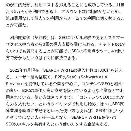
のが目的だが、利用コストを抑えることにも成功している。月当
たり5万円から利用できる上、アカウント数に制限がないため、
追加費用なしで個人での利用からチームでの利用に切り替えるこ
とが可能だ。
利用開始後（契約後）は、SEOコンサル経験のあるカスタマー
サクセス担当者から3回の導入支援を受けられる。チャットbotか
らいつでも質問することが可能で、SEOの不明点やツールの使い
方で分からない点はすぐに解決できる。
2022年11月現在、SEARCH WRITEの導入社数は1000社を超え
る。ユーザー層も幅広く、B2BのSaaS（Software as a
Service）を提供している企業を中心に、コンテンツSEOと相性
の良い、B2Cの単価が高い商材を扱っているような企業などで利
用されている。使い方はさまざまで、「コンテンツSEOにこれか
ら力を入れたい」というタイミングで利用し始め、徐々にSEO関
連業務を軌道に乗せるといった使い方もあれば、SEOに詳しい人
とそうではない人がチームとなり、SEARCH WRITEを使って
SEOのスキルを共有するという使い方をする企業もある。