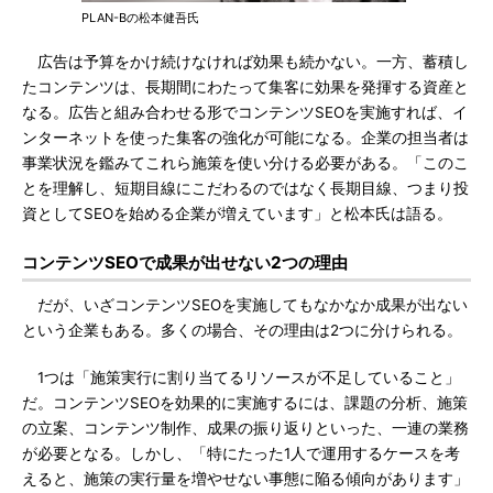
PLAN-Bの松本健吾氏
広告は予算をかけ続けなければ効果も続かない。一方、蓄積し
たコンテンツは、長期間にわたって集客に効果を発揮する資産と
なる。広告と組み合わせる形でコンテンツSEOを実施すれば、イ
ンターネットを使った集客の強化が可能になる。企業の担当者は
事業状況を鑑みてこれら施策を使い分ける必要がある。「このこ
とを理解し、短期目線にこだわるのではなく長期目線、つまり投
資としてSEOを始める企業が増えています」と松本氏は語る。
コンテンツSEOで成果が出せない2つの理由
だが、いざコンテンツSEOを実施してもなかなか成果が出ない
という企業もある。多くの場合、その理由は2つに分けられる。
1つは「施策実行に割り当てるリソースが不足していること」
だ。コンテンツSEOを効果的に実施するには、課題の分析、施策
の立案、コンテンツ制作、成果の振り返りといった、一連の業務
が必要となる。しかし、「特にたった1人で運用するケースを考
えると、施策の実行量を増やせない事態に陥る傾向があります」