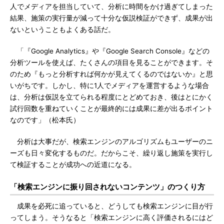
人でメディアを担当していて、分析に時間をかけ過ぎてしまった
結果、施策の実行量が減って十分な仮説検証ができず、成果が出
ないということもよくある話だ。
「『Google Analytics』や『Google Search Console』などの
分析ツールを使えば、たくさんの項目を見ることができます。そ
のため『もっと分析すれば何かが見えてくるのではないか』と思
いがちです。しかし、特に1人でメディアを運営するような場合
は、分析は仮説を立てられる程度にとどめておき、後はとにかく
試行回数を重ねていくことが最終的には成果に差が出るポイント
なのです」（松本氏）
分析は大事だが、検索エンジンのアルゴリズムもユーザーのニ
ーズも日々変化するものだ。だからこそ、繰り返し施策を実行し
て検証することが成功への近道になる。
「検索エンジンに振り回されないコンテンツ」のつくり方
成果を必死に追っていると、どうしても検索エンジンに目が行
ってしまう。そうなると「検索エンジンに高く評価されるにはど