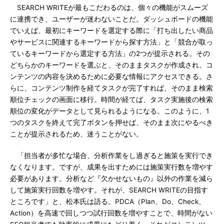
SEARCH WRITEが最もこだわるのは、個々の機能がスムーズ
に連携でき、ユーザーが迷わないことだ。ダッシュボードの機能
でいえば、最初にキーワードを選定する際に「打ち出したい商品
やサービスに関連するキーワードから探す方法」と「競合が取っ
ているキーワードから選定する方法」の2つが提示される。その
どちらかのキーワードを選ぶと、そのままタスクが作成され、コ
ンテンツの内容を決めるために必要な情報にアクセスできる。さ
らに、コンテンツ制作を経てタスクが完了すれば、そのまま検索
順位チェックの画面に移行。時間が経てば、タスク実施後の検索
順位の変化がデータとして見られるようになる。このように、1
つのタスクを終えて完了ボタンを押せば、そのまま次にやるべき
ことが提示されるため、迷うことがない。
「担当者が多忙な場合、分析作業をし過ぎると施策を実行でき
なくなります。ですが、成果を出すためには施策実行数を増やす
必要があります。分析など『欠かせないもの』以外の作業を減ら
して施策実行回数を増やす。それが、SEARCH WRITEの目指す
ところです」と、松本氏は語る。PDCA（Plan、Do、Check、
Action）を高速で回しつつ試行回数を増やすことで、時間がない