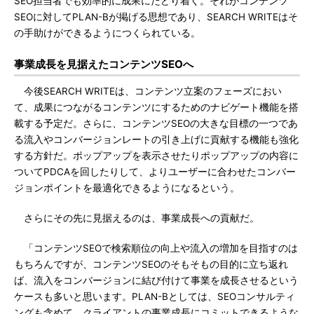
SEO担当者でも効率的に成果にたどり着く。それがコンテンツ
SEOに対してPLAN-Bが掲げる思想であり、SEARCH WRITEはそ
の手助けができるようにつくられている。
事業成長を見据えたコンテンツSEOへ
今後SEARCH WRITEは、コンテンツ立案のフェーズにおい
て、成果につながるコンテンツにするためのナビゲート機能を搭
載する予定だ。さらに、コンテンツSEOの大きな目標の一つであ
る流入やコンバージョンレートの引き上げに貢献する機能も強化
する方針だ。ポップアップを表示させたりポップアップの内容に
ついてPDCAを回したりして、よりユーザーに合わせたコンバー
ジョンポイントを最適化できるようになるという。
さらにその先に見据えるのは、事業成長への貢献だ。
「コンテンツSEOで検索順位の向上や流入の増加を目指すのは
もちろんですが、コンテンツSEOのそもそもの目的に立ち返れ
ば、流入をコンバージョンに結び付けて事業を成長させるという
ケースも多いと思います。PLAN-Bとしては、SEOコンサルティ
ングも含めて、クライアントの事業成長にコミットできるような