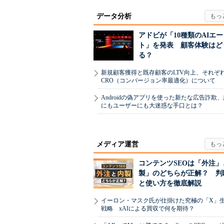
データ分析
アドビが「10種類のAIエ
ト」を発表 顧客体験はど
る？
新規顧客獲得と既存顧客のLTV向上、それぞ
CRO（コンバージョン率最適化）について
Androidの偽アプリを使った新たな広告詐欺
にもユーザーにも大迷惑な手口とは？
メディア運営
コンテンツSEOは「外注」
製」のどちらが正解？ 判
と使い方を徹底解説
イーロン・マスク氏が仕掛けた究極の「X」
戦略 xAIによる買収で何を期待？