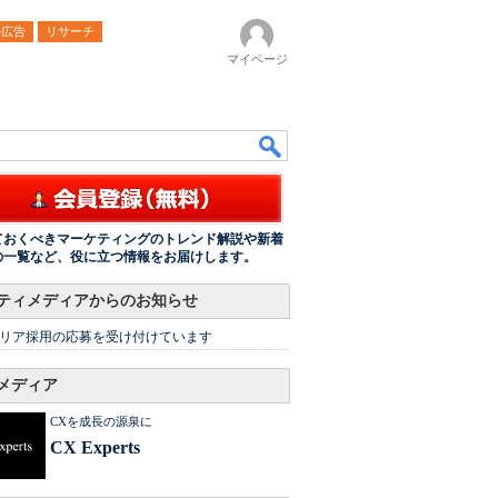
ル広告
リサーチ
マイページ
ておくべきマーケティングのトレンド解説や新着
の一覧など、役に立つ情報をお届けします。
ティメディアからのお知らせ
リア採用の応募を受け付けています
メディア
CXを成長の源泉に
CX Experts