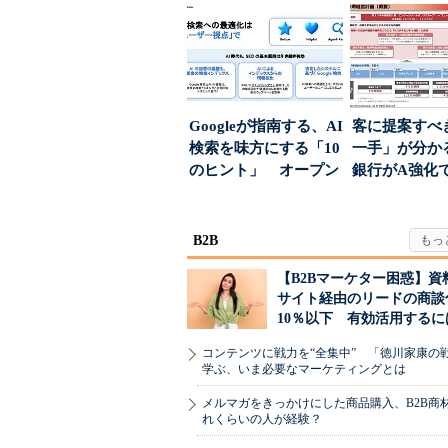
された“勝ち筋...
が起きるか
Googleが指南する、AI
客に提案すべ
検索を味方にする「10
一手」が分か
のヒント」 オープン
銀行がA強化
ハウスでは...
る“One to On..
B2B
【B2Bマーケター困惑】資
サイト経由のリードの商談
10％以下 有効活用するに
コンテンツに戦力を“全集中” 「徳川家康の
学ぶ、いま必要なマーケティングとは
メルマガをきっかけにした商品購入、B2B商
れくらいの人が経験？