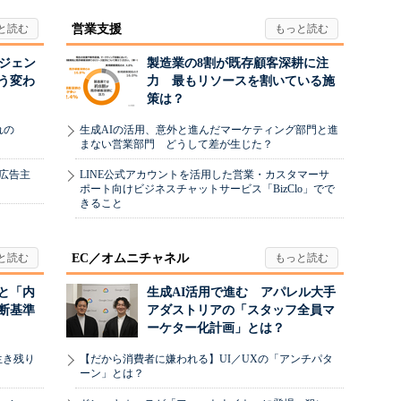
営業支援
ージェン
製造業の8割が既存顧客深耕に注
う変わ
力 最もリソースを割いている施
策は？
れの
生成AIの活用、意外と進んだマーケティング部門と進
まない営業部門 どうして差が生じた？
、広告主
LINE公式アカウントを活用した営業・カスタマーサ
ポート向けビジネスチャットサービス「BizClo」でで
きること
EC／オムニチャネル
と「内
生成AI活用で進む アパレル大手
断基準
アダストリアの「スタッフ全員マ
ーケター化計画」とは？
生き残り
【だから消費者に嫌われる】UI／UXの「アンチパタ
ーン」とは？