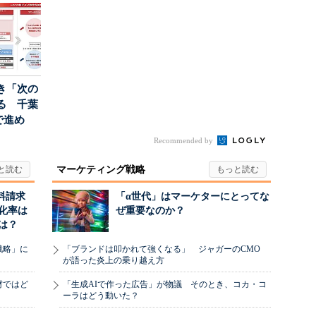
ちた顧客満足度」を
て“未来の顧...
引...
き「次の
る 千葉
で進め
.
Recommended by
マーケティング戦略
料請求
「α世代」はマーケターにとってな
化率は
ぜ重要なのか？
は？
戦略」に
「ブランドは叩かれて強くなる」 ジャガーのCMO
が語った炎上の乗り越え方
材ではど
「生成AIで作った広告」が物議 そのとき、コカ・コ
ーラはどう動いた？