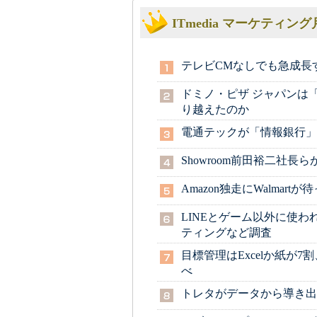
ITmedia マーケティ
テレビCMなしでも急成長するB
ドミノ・ピザ ジャパンは
り越えたのか
電通テックが「情報銀行」
Showroom前田裕二社
Amazon独走にWalma
LINEとゲーム以外に使わ
ティングなど調査
目標管理はExcelか紙が7
べ
トレタがデータから導き出