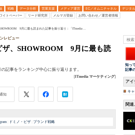
戦略
データ分析
営業支援
メディア運営
EC／オムニチャネル
デジタ
B
ワイトペーパー
リード研究所
メルマガ登録
お問い合わせ／運営者情報
HOWROOM 9月に最も読まれた記事を振り返り：「ITmedia ...
インレビュー
・ピザ、SHOWROOM 9月に最も読
知っ
1カ月の記事をランキング中心に振り返ります。
記事
[
ITmedia マーケティング
]
アイ
キャ
通知
関連
agram
|
ドミノ・ピザ
|
ブランド戦略