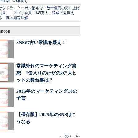
63％増」の事例も
サツドラ、クーポン配布で「数十億円の売り上げ
効果」 アプリ会員「145万人」達成で見据え
る、真の顧客理解
Book
SNSの古い常識を疑え！
常識外れのマーケティング発
想 “缶入りのただの水”大ヒ
ットの舞台裏は？
2025年のマーケティング10の
予言
【保存版】2025年のSNSはこ
うなる
»
一覧ページへ