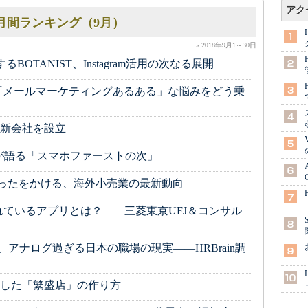
アク
ング月間ランキング（9月）
» 2018年9月1～30日
OTANIST、Instagram活用の次なる展開
「メールマーケティングあるある」な悩みをどう乗
新会社を設立
長らが語る「スマホファーストの次」
rtが待ったをかける、海外小売業の最新動向
れているアプリとは？――三菱東京UFJ＆コンサル
割、アナログ過ぎる日本の職場の現実――HRBrain調
した「繁盛店」の作り方