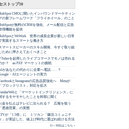
セストップ10
HubSpot CMOに聞いたインバウンドマーケティン
グの新フレームワーク「フライホイール」のこと
HubSpotが無料のCRMを強化、メール配信と広告
管理機能を提供
HubSpotとWeWork 世界の成長企業が新しい日常
で実践するスマートな働き方
スマートスピーカーのスキル開発、今すぐ取り組
むために押さえておくべきこと
VTuberを起用したライブコマースでモノは売れる
のか？ au PAY マーケットの挑戦
AIがあなたの代わりに企業へ電話……？
Google・AIエージェントの実力
FacebookとInstagramの広告品質強化へ Metaが
「ブロックリスト」対応を拡大
SimilarWebと「マーケットインテリジェンス」に
関するモヤモヤしたことを幹部に聞く
お金を払えばテレビに出られる？ 広報を狙う
「悪徳営業」の実態
LTVが「1.5倍」に ミツカン「腸活コミュニテ
ィ」が実証した、値上げ時代に選ばれ続ける方法
11～30位はこちら »