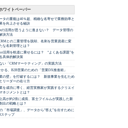
ホワイトペーパー
ータの重複は40％超、精緻な名寄せで業務効率と
果を向上させる秘訣
Spotの活用が思うように進まない？ データ管理の
解決方法
やCRMとの二重管理を脱却、名刺を営業資産に変
たな名刺管理とは？
sforce活用を軌道に乗せるには？ “よくある課題”を
る具体的解決策
ない「CRMマーケティング」の実践方法
分かる、B2B営業のための「営業DX推進術」
業の壁」を打破するには？ 新規事業を生むため
とリーダーの在り方
業を成功に導く、経営実務家が実践するクリエイ
マネジメントとは？
上高が約2倍に成長、富士フイルムが実践した新
創出の戦略とは？
代の「市場調査」、データから“答え”を出すために
3ステップ