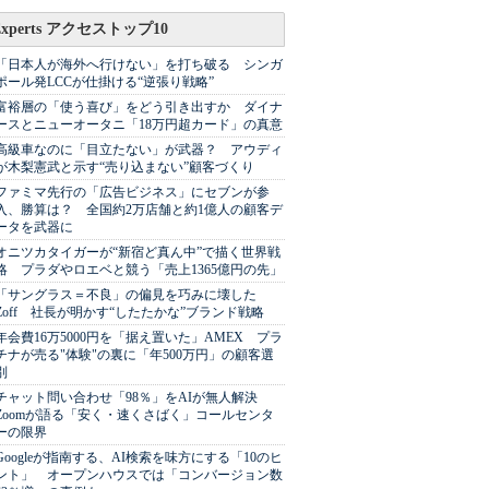
Experts アクセストップ10
「日本人が海外へ行けない」を打ち破る シンガ
ポール発LCCが仕掛ける“逆張り戦略”
富裕層の「使う喜び」をどう引き出すか ダイナ
ースとニューオータニ「18万円超カード」の真意
高級車なのに「目立たない」が武器？ アウディ
が木梨憲武と示す“売り込まない”顧客づくり
ファミマ先行の「広告ビジネス」にセブンが参
入、勝算は？ 全国約2万店舗と約1億人の顧客デ
ータを武器に
オニツカタイガーが“新宿ど真ん中”で描く世界戦
略 プラダやロエベと競う「売上1365億円の先」
「サングラス＝不良」の偏見を巧みに壊した
Zoff 社長が明かす“したたかな”ブランド戦略
年会費16万5000円を「据え置いた」AMEX プラ
チナが売る"体験"の裏に「年500万円」の顧客選
別
チャット問い合わせ「98％」をAIが無人解決
Zoomが語る「安く・速くさばく」コールセンタ
ーの限界
Googleが指南する、AI検索を味方にする「10のヒ
ント」 オープンハウスでは「コンバージョン数