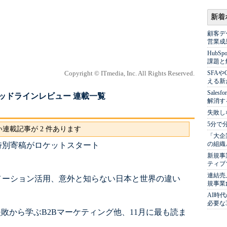
新着
顧客デ
営業成
Hub
課題と
Copyright © ITmedia, Inc. All Rights Reserved.
SFA
える新
Sale
刊ヘッドラインレビュー 連載一覧
解消す
失敗し
5分で
連載記事が 2 件あります
「大企
の組織
特別寄稿がロケットスタート
新規事
ティブ
連結売
メーション活用、意外と知らない日本と世界の違い
規事業
AI時
必要な
在、失敗から学ぶB2Bマーケティング他、11月に最も読ま