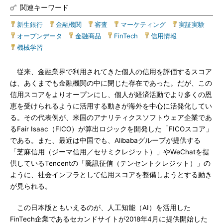
関連キーワード
新生銀行
|
金融機関
|
審査
|
マーケティング
|
実証実験
|
オープンデータ
|
金融商品
|
FinTech
|
信用情報
|
機械学習
従来、金融業界で利用されてきた個人の信用を評価するスコア
は、あくまでも金融機関の中に閉じた存在であった。だが、この
信用スコアをよりオープンにし、個人が経済活動でより多くの恩
恵を受けられるように活用する動きが海外を中心に活発化してい
る。その代表例が、米国のアナリティクスソフトウェア企業であ
るFair Isaac（FICO）が算出ロジックを開発した「FICOスコア」
である。また、最近は中国でも、Alibabaグループが提供する
「芝麻信用（ジーマ信用／セサミクレジット）」やWeChatを提
供しているTencentの「騰訊征信（テンセントクレジット）」の
ように、社会インフラとして信用スコアを整備しようとする動き
が見られる。
この日本版ともいえるのが、人工知能（AI）を活用した
FinTech企業であるセカンドサイトが2018年4月に提供開始した