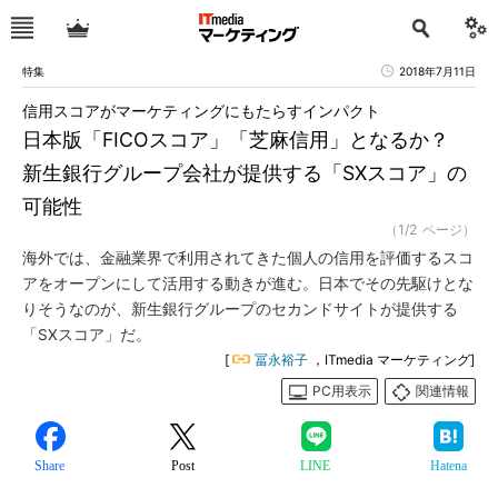
特集
2018年7月11日
信用スコアがマーケティングにもたらすインパクト
日本版「FICOスコア」「芝麻信用」となるか？
新生銀行グループ会社が提供する「SXスコア」の
可能性
（1/2 ページ）
海外では、金融業界で利用されてきた個人の信用を評価するスコ
アをオープンにして活用する動きが進む。日本でその先駆けとな
りそうなのが、新生銀行グループのセカンドサイトが提供する
「SXスコア」だ。
[
冨永裕子
，ITmedia マーケティング]
PC用表示
関連情報
Share
Post
LINE
Hatena