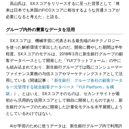
高山氏は、SXスコアをリリースするに至った背景として「将
来は日本でも米国のFICOスコアに相当するような共通スコアが
必要になると考えた」と語る。
グループ内外の豊富なデータを活用
SXスコアは、機械学習に代表される最先端のAIテクノロジー
を使った解析環境で算出したものだ。開発に費やした期間は半年
程度。SXスコアのモデルは、2018年3月に新生銀行グループの顧
客データベースとして開発した「YUIプラットフォーム」の中に
も組み込まれており、新生銀行グループでは既にコンシューマー
ファイナンス業務の与信スコアやマーケティングストアとして活
用している（関連記事：「
新生銀行、グループ各社の顧客データ
を一元管理する統合顧客データベース『YUI Platform』を構
築
」）。とはいえ、SXスコアそのものは、セカンドサイトが最
初から汎用的な信用スコアとして独自に開発したものであり、新
生銀行グループのために開発した計量化モデルを水平展開しよう
としているわけではない。
AIが学習のために使うデータは、新生銀行グループ内で利用許