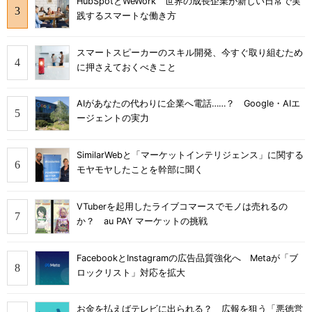
HubSpotとWeWork 世界の成長企業が新しい日常で実
践するスマートな働き方
スマートスピーカーのスキル開発、今すぐ取り組むため
に押さえておくべきこと
AIがあなたの代わりに企業へ電話……？ Google・AIエ
ージェントの実力
SimilarWebと「マーケットインテリジェンス」に関する
モヤモヤしたことを幹部に聞く
VTuberを起用したライブコマースでモノは売れるの
か？ au PAY マーケットの挑戦
FacebookとInstagramの広告品質強化へ Metaが「ブ
ロックリスト」対応を拡大
お金を払えばテレビに出られる？ 広報を狙う「悪徳営