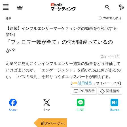
連載
2017年5月1日
【連載】インフルエンサーマーケティングの効果を可視化する
第1回
「フォロワー数が全て」の何が間違っているの
か？
（2/2 ページ）
定量的に見えにくいインフルエンサー施策の効果をどう評価して
いけばよいのか。「エンゲージメント」を築いた先に何があるの
か。「バズの法則」を知りつくすエキスパートが解説する。
[
近田哲昌
，サイバー・バズ]
PC用表示
関連情報
Share
Post
LINE
Hatena
前のページへ