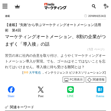
連載
2016年6月24日
【連載】“失敗”から学ぶマーケティングオートメーション活用
術 第4回
マーケティングオートメーション、8割の企業がつ
まずく「導入後」の話
（1/2 ページ）
苦労の末に社内の合意を取り付け、ようやくマーケティングオー
トメーション導入が実現。でも、ゴールはそこではないことを忘
れてはいけません。導入後に待ち受ける難関とは？
[
大平竜也
，インテリジェンス ビジネスソリューションズ]
PC用表示
関連情報
Share
Post
LINE
Hatena
関連キーワード