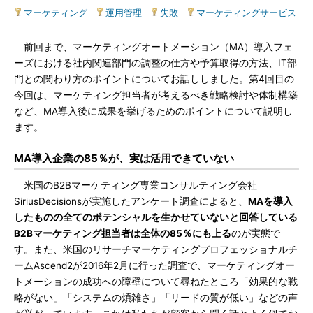
マーケティング
|
運用管理
|
失敗
|
マーケティングサービス
前回まで、マーケティングオートメーション（MA）導入フェ
ーズにおける社内関連部門の調整の仕方や予算取得の方法、IT部
門との関わり方のポイントについてお話ししました。第4回目の
今回は、マーケティング担当者が考えるべき戦略検討や体制構築
など、MA導入後に成果を挙げるためのポイントについて説明し
ます。
MA導入企業の85％が、実は活用できていない
米国のB2Bマーケティング専業コンサルティング会社
SiriusDecisionsが実施したアンケート調査によると、
MAを導入
したものの全てのポテンシャルを生かせていないと回答している
B2Bマーケティング担当者は全体の85％にも上る
のが実態で
す。また、米国のリサーチマーケティングプロフェッショナルチ
ームAscend2が2016年2月に行った調査で、マーケティングオー
トメーションの成功への障壁について尋ねたところ「効果的な戦
略がない」「システムの煩雑さ」「リードの質が低い」などの声