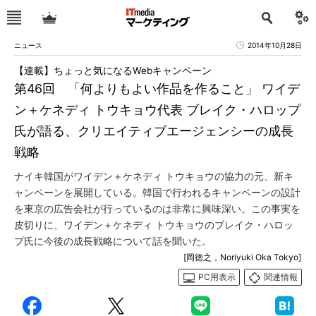
ニュース
2014年10月28日
【連載】ちょっと気になるWebキャンペーン
第46回 「何よりもよい作品を作ること」 ワイデ
ン＋ケネディ トウキョウ代表 ブレイク・ハロップ
氏が語る、クリエイティブエージェンシーの成長
戦略
ナイキ韓国がワイデン＋ケネディ トウキョウの協力の元、新キ
ャンペーンを展開している。韓国で行われるキャンペーンの設計
を東京の広告会社が行っているのは非常に興味深い。この事実を
皮切りに、ワイデン＋ケネディ トウキョウのブレイク・ハロッ
プ氏に今後の成長戦略について話を聞いた。
[岡徳之，Noriyuki Oka Tokyo]
PC用表示
関連情報