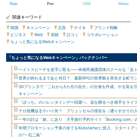
Share
Post
LINE
Hatena
関連キーワード
韓国
|
キャンペーン
|
広告
|
ナイキ
|
ブランド戦略
|
ビジネス
|
Web
|
高校
|
口コミ
|
コラボレーション
|
ちょっと気になるWebキャンペーン
「ちょっと気になるWebキャンペーン」バックナンバー
ヘイトスピーチを逆手に取る――米移民擁護団体のクールな「反
世界が終わるまであと何日？ 最新RPGの世界観を実在する町で
3Dプリンタで「これから5カ月の自分」の分身を作成、やる気を
キャンペーン
「ぼっち」のバレンタインデー回避へ、花を贈るべき相手をライ
テロ危機迫るヤバイ街？ ブリュッセルの現在を（通りすがりの
一年の計は「旅」にあり 大手旅行予約サイト「Booking.com
年間プロモーション予算の全てをKickstarterに投入、スター
の“一石二鳥”