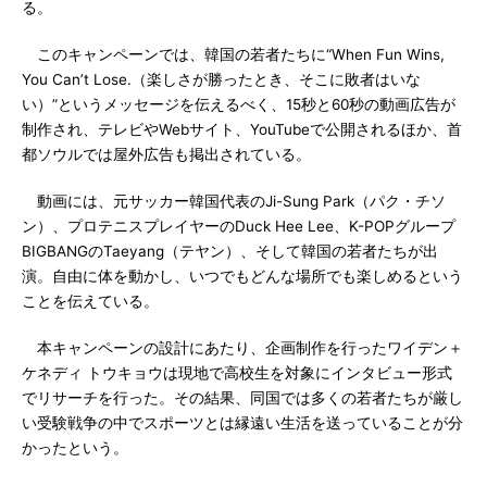
る。
このキャンペーンでは、韓国の若者たちに“When Fun Wins,
You Can’t Lose.（楽しさが勝ったとき、そこに敗者はいな
い）”というメッセージを伝えるべく、15秒と60秒の動画広告が
制作され、テレビやWebサイト、YouTubeで公開されるほか、首
都ソウルでは屋外広告も掲出されている。
動画には、元サッカー韓国代表のJi-Sung Park（パク・チソ
ン）、プロテニスプレイヤーのDuck Hee Lee、K-POPグループ
BIGBANGのTaeyang（テヤン）、そして韓国の若者たちが出
演。自由に体を動かし、いつでもどんな場所でも楽しめるという
ことを伝えている。
本キャンペーンの設計にあたり、企画制作を行ったワイデン＋
ケネディ トウキョウは現地で高校生を対象にインタビュー形式
でリサーチを行った。その結果、同国では多くの若者たちが厳し
い受験戦争の中でスポーツとは縁遠い生活を送っていることが分
かったという。