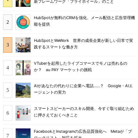
新フレームワーク「フライホイール」のこと
HubSpotが無料のCRMを強化、メール配信と広告管理機
能を提供
HubSpotとWeWork 世界の成長企業が新しい日常で実
践するスマートな働き方
VTuberを起用したライブコマースでモノは売れるの
か？ au PAY マーケットの挑戦
AIがあなたの代わりに企業へ電話……？ Google・AIエ
ージェントの実力
スマートスピーカーのスキル開発、今すぐ取り組むため
に押さえておくべきこと
FacebookとInstagramの広告品質強化へ Metaが「ブ
ロックリスト」対応を拡大