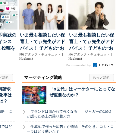
即実践の
いま最も相談したい保
いま最も相談したい保
インス
育士・てぃ先生がアド
育士・てぃ先生がアド
ミ投稿を
バイス！ 子どもの“お
バイス！ 子どもの“お
案に生か
PR(アタック・キュキュット｜
てつだい”に、どん...
PR(アタック・キュキュット｜
てつだい”に、どん...
Hugkum)
Hugkum)
Recommended by
マーケティング戦略
料請求
「α世代」はマーケターにとってな
化率は
ぜ重要なのか？
は？
戦略」に
「ブランドは叩かれて強くなる」 ジャガーのCMO
が語った炎上の乗り越え方
材ではど
「生成AIで作った広告」が物議 そのとき、コカ・コ
ーラはどう動いた？