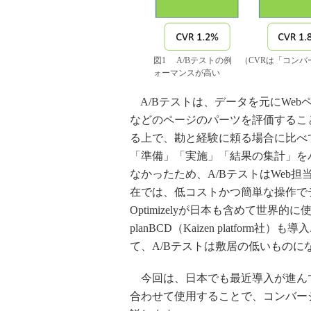
図1 A/Bテストの例 （CVRは「コン
ォーマンスが高い
A/Bテストは、データを元にWe
などのページのパーツを評価するこ
る上で、勘と経験に頼る場合に比べ
「準備」「実施」「結果の集計」を
なかったため、A/BテストはWeb
在では、低コストかつ簡単な操作で
Optimizelyが日本も含めて世
planBCD（Kaizen platfo
て、A/Bテストは敷居の低いものに
今回は、日本でも最近導入が進んで
合わせて使用することで、コンバー