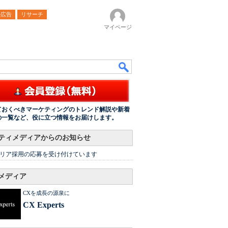
ル広告
リサーチ
マイページ
ておくべきマーケティングのトレンド解説や新着
の一覧など、役に立つ情報をお届けします。
ティメディアからのお知らせ
リア採用の応募を受け付けています
メディア
CXを成長の源泉に
CX Experts