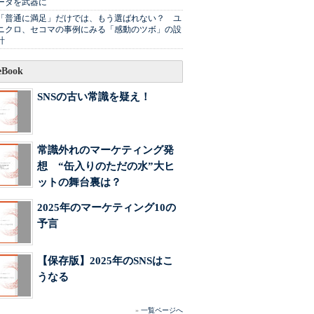
ータを武器に
「普通に満足」だけでは、もう選ばれない？ ユ
ニクロ、セコマの事例にみる「感動のツボ」の設
計
Book
SNSの古い常識を疑え！
常識外れのマーケティング発
想 “缶入りのただの水”大ヒ
ットの舞台裏は？
2025年のマーケティング10の
予言
【保存版】2025年のSNSはこ
うなる
»
一覧ページへ