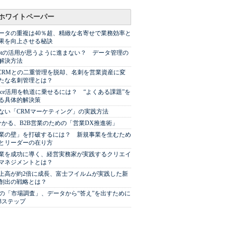
ホワイトペーパー
ータの重複は40％超、精緻な名寄せで業務効率と
果を向上させる秘訣
Spotの活用が思うように進まない？ データ管理の
解決方法
やCRMとの二重管理を脱却、名刺を営業資産に変
たな名刺管理とは？
sforce活用を軌道に乗せるには？ “よくある課題”を
る具体的解決策
ない「CRMマーケティング」の実践方法
分かる、B2B営業のための「営業DX推進術」
業の壁」を打破するには？ 新規事業を生むため
とリーダーの在り方
業を成功に導く、経営実務家が実践するクリエイ
マネジメントとは？
上高が約2倍に成長、富士フイルムが実践した新
創出の戦略とは？
代の「市場調査」、データから“答え”を出すために
3ステップ