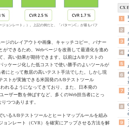
CX 
バージョンレート」）。上記の例だと、「パターンC」が最もパフ
bページのレイアウトや画像、キャッチコピー、バナー
とができるため、Webページを改善して最適化を進め
て、高い効果が期待できます。以前はA/Bテストの
パッケージ化した低コストで使い勝手のよいツールが
担当者にとって敷居の高いテスト手法でした。しかし現
テストが実施できる米国発のA/Bテストツール
界的に使われるようになってきており、また、日本発の
rm社）も導入ユーザー数を伸ばすなど、多くのWeb担当者にとっ
なりつつあります。
いるA/Bテストツールとヒートマップルールを組み
ジョンレート（CVR）を確実にアップさせる方法を解