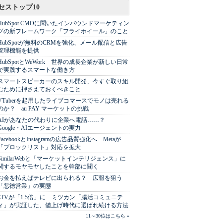
セストップ10
HubSpot CMOに聞いたインバウンドマーケティン
グの新フレームワーク「フライホイール」のこと
HubSpotが無料のCRMを強化、メール配信と広告
管理機能を提供
HubSpotとWeWork 世界の成長企業が新しい日常
で実践するスマートな働き方
スマートスピーカーのスキル開発、今すぐ取り組
むために押さえておくべきこと
VTuberを起用したライブコマースでモノは売れる
のか？ au PAY マーケットの挑戦
AIがあなたの代わりに企業へ電話……？
Google・AIエージェントの実力
FacebookとInstagramの広告品質強化へ Metaが
「ブロックリスト」対応を拡大
SimilarWebと「マーケットインテリジェンス」に
関するモヤモヤしたことを幹部に聞く
お金を払えばテレビに出られる？ 広報を狙う
「悪徳営業」の実態
LTVが「1.5倍」に ミツカン「腸活コミュニテ
ィ」が実証した、値上げ時代に選ばれ続ける方法
11～30位はこちら »