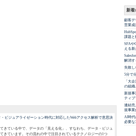
新着
顧客デ
営業成
Hub
課題と
SFA
える新
Sale
解消す
失敗し
5分で
「大企
の組織
新規事
ティブ
連結売
規事業
AI時
タ・ビジュアライゼーション時代に対応したWebアクセス解析で意思決
必要な
てきている中で、データの「見える化」、すなわち、データ・ビジュ
てきています。その流れの中で注目されているテクノロジーの1つ