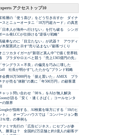
Experts アクセストップ10
富裕層の「使う喜び」をどう引き出すか ダイナ
ースとニューオータニ「18万円超カード」の真意
「日本人が海外へ行けない」を打ち破る シンガ
ポール発LCCが仕掛ける“逆張り戦略”
高級車なのに「目立たない」が武器？ アウディ
が木梨憲武と示す“売り込まない”顧客づくり
オニツカタイガーが“新宿ど真ん中”で描く世界戦
略 プラダやロエベと競う「売上1365億円の先」
「サングラス＝不良」の偏見を巧みに壊した
Zoff 社長が明かす“したたかな”ブランド戦略
年会費16万5000円を「据え置いた」AMEX プラ
チナが売る"体験"の裏に「年500万円」の顧客選
別
チャット問い合わせ「98％」をAIが無人解決
Zoomが語る「安く・速くさばく」コールセンタ
ーの限界
Googleが指南する、AI検索を味方にする「10のヒ
ント」 オープンハウスでは「コンバージョン数
63％増」の事例も
ファミマ先行の「広告ビジネス」にセブンが参
入、勝算は？ 全国約2万店舗と約1億人の顧客デ