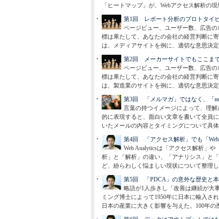
「ヒートマップ」が、Webアクセス解析の
第1回 レポート分析のプロトタイ
ページビュー、ユーザー数、広告の
標は果たして、あなたの会社の経営判断に寄与
は、メディアサイトを例に、適切な意思決定
第2回 メーカーサイトでもここま
ページビュー、ユーザー数、広告の
標は果たして、あなたの会社の経営判断に寄与
は、製造業のサイトを例に、適切な意思決定
第3回 「メルマガ」ではなく、「news
言葉の持つイメージによって、理解
的に表現すると、面白い文章を書いて全員に
いたメールの内容とタイミングについて具体
第4回 「アクセス解析」でも「We
Web Analyticsは「アクセス
析」と「解析」の違い、「アナリシス」と「
ど、紛らわしく悩ましい現状について整理し
第5回 「PDCA」の意外な歴史と
略語が1人歩きし「改善は継続が大
ミング博士によって1950年に日本に輸入
日本の産業に大きく影響を与えた。100年