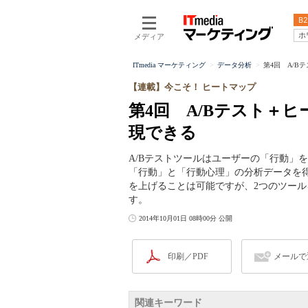
B2
ホ
メディア
ITmedia マーケティング
データ分析
第4回 A/B
【連載】今こそ！ ヒートマップ
第4回 A/Bテスト＋
現できる
A/Bテストツールはユーザーの「行動」
「行動」と「行動心理」の分析データを
を上げることは可能ですが、2つのツー
す。
2014年10月01日 08時00分 公開
印刷／PDF
メールで
関連キーワード