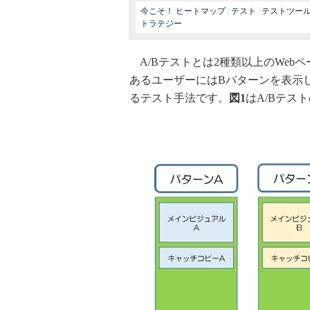
今こそ！ ヒートマップ
|
テスト
|
テストツー
トラテジー
A/Bテストとは2種類以上のWeb
あるユーザーにはBパターンを表示
るテスト手法です。
図1
はA/Bテス