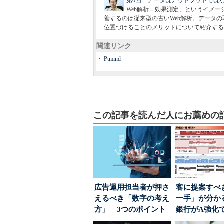
第6回 データはアウトプットでは
Web解析＝効果測定、というイメ
善するのは従来型の古いWeb解析。データ
位置づけることのメリットについて紹介する
関連リンク
Ptmind
この記事を読んだ人にお薦めの
広告運用担当者が押さ
客に提案すべ
えるべき「数字の考え
一手」が分か
方」 3つのポイント
銀行がA強化
とは
る“One to On..