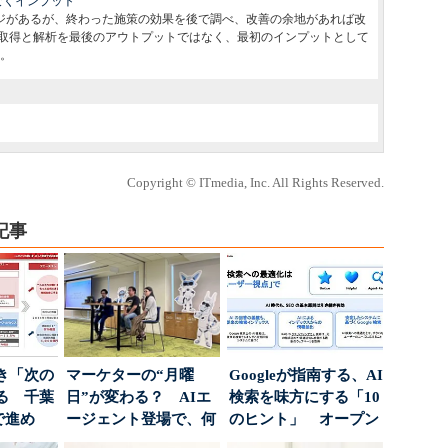
なくインプット
ージがあるが、終わった施策の効果を後で調べ、改善の余地があれば改
の取得と解析を最後のアウトプットではなく、最初のインプットとして
。
Copyright © ITmedia, Inc. All Rights Reserved.
記事
き「次の
マーケターの“月曜
Googleが指南する、AI
る 千葉
日”が変わる？ AIエ
検索を味方にする「10
で進め
ージェント登場で、何
のヒント」 オープン
.
が起きるか
ハウスでは...