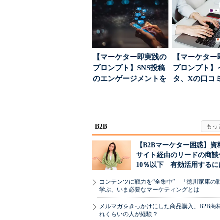
【マーケター即実践の
【マーケター
プロンプト】SNS投稿
プロンプト】
のエンゲージメントを
タ、Xの口コ
高めるAI活用、ポ...
分析→戦略立
す...
B2B
【B2Bマーケター困惑】資
サイト経由のリードの商談
10％以下 有効活用するに
コンテンツに戦力を“全集中” 「徳川家康の
学ぶ、いま必要なマーケティングとは
メルマガをきっかけにした商品購入、B2B商
れくらいの人が経験？