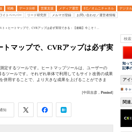
戦略
データ分析
営業支援
メディア運営
EC／オムニチャネル
デジタ
B
ワイトペーパー
リード研究所
メルマガ登録
お問い合わせ／運営者情報
テスト＋ヒートマップで、CVRアップは必ず実現できる：【連載】今こそ！...
ヒートマップで、CVRアップは必ず実
知っ
を測定するツールです。ヒートマップツールは、ユーザーの
記事
得るツールです。それぞれ単体で利用してもサイト改善の成果
ルを併用することで、より大きな成果を上げることができま
アイ
キャ
[中田吉彦，
Ptmind
]
関連
通知