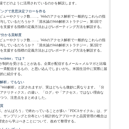
現場でどのように活用されているのかを解説します。
ピングで意思決定フローを作る
ビューやクリック数……。Webのアクセス解析で一般的なこれらの指
しているだろうか？ 「清水誠のWeb解析ストラテジー」第1回で
を支援する指標の定義方法およびレポーティング方法を解説する。
で分かる貢献度
ビューやクリック数……。Webのアクセス解析で一般的なこれらの指
しているだろうか？ 「清水誠のWeb解析ストラテジー」第2回で
を支援する指標の定義方法およびレポーティング方法を解説する。
letter」では？
が制約を受けることがある。企業が配信するメール＝メルマガと比喩
一斉配信するもの、と思い込んでしまいがち。米国生活中に実際に届
的に紹介する。
b解析」でもない
解析」や「Web解析」と訳されますが、実はどちらも微妙に異なります。「分
アナリティクス」の違い、「ログ」や「アクセス」ではない理由な
つつ、注意点をまとめました。
本質
事。がんばろう」で終わっていることが多い「PDCAサイクル」は、デ
され、サンプリングと分布という統計的なアプローチと品質管理の概念は
の歴史から学ぶべきことについて、改めて整理する。