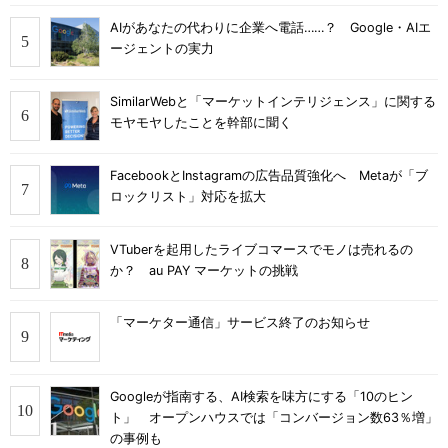
AIがあなたの代わりに企業へ電話……？ Google・AIエ
ージェントの実力
SimilarWebと「マーケットインテリジェンス」に関する
モヤモヤしたことを幹部に聞く
FacebookとInstagramの広告品質強化へ Metaが「ブ
ロックリスト」対応を拡大
VTuberを起用したライブコマースでモノは売れるの
か？ au PAY マーケットの挑戦
「マーケター通信」サービス終了のお知らせ
Googleが指南する、AI検索を味方にする「10のヒン
ト」 オープンハウスでは「コンバージョン数63％増」
の事例も