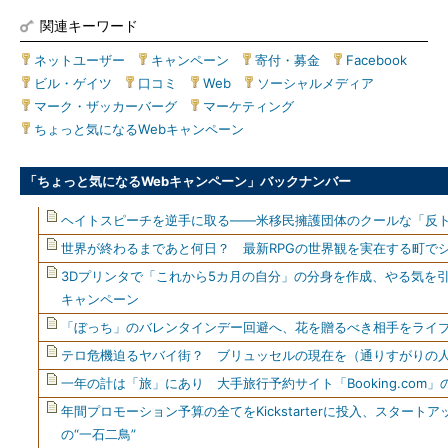
関連キーワード
ネットユーザー
|
キャンペーン
|
寄付・募金
|
Facebook
|
ビル・ゲイツ
|
口コミ
|
Web
|
ソーシャルメディア
|
マーク・ザッカーバーグ
|
マーケティング
|
ちょっと気になるWebキャンペーン
「ちょっと気になるWebキャンペーン」バックナンバー
ヘイトスピーチを逆手に取る――米移民擁護団体のクールな「反
世界が終わるまであと何日？ 最新RPGの世界観を実在する町で
3Dプリンタで「これから5カ月の自分」の分身を作成、やる気を
キャンペーン
「ぼっち」のバレンタインデー回避へ、花を贈るべき相手をライ
テロ危機迫るヤバイ街？ ブリュッセルの現在を（通りすがりの
一年の計は「旅」にあり 大手旅行予約サイト「Booking.com
年間プロモーション予算の全てをKickstarterに投入、スター
の“一石二鳥”