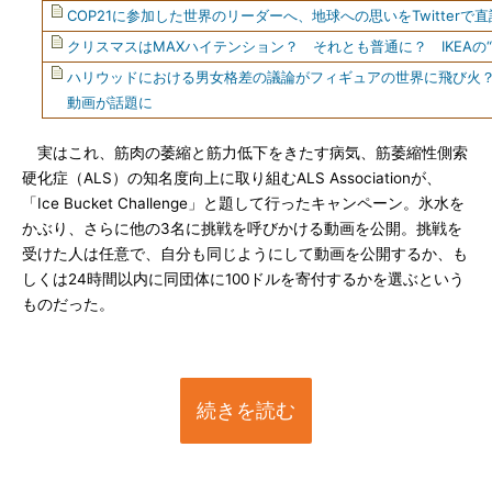
COP21に参加した世界のリーダーへ、地球への思いをTwitterで直
クリスマスはMAXハイテンション？ それとも普通に？ IKEAの
ハリウッドにおける男女格差の議論がフィギュアの世界に飛び火
動画が話題に
実はこれ、筋肉の萎縮と筋力低下をきたす病気、筋萎縮性側索
硬化症（ALS）の知名度向上に取り組むALS Associationが、
「Ice Bucket Challenge」と題して行ったキャンペーン。氷水を
かぶり、さらに他の3名に挑戦を呼びかける動画を公開。挑戦を
受けた人は任意で、自分も同じようにして動画を公開するか、も
しくは24時間以内に同団体に100ドルを寄付するかを選ぶという
ものだった。
続きを読む