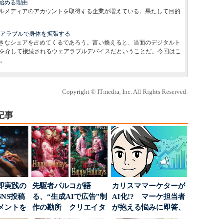
始める理由
ルメディアのアカウントを取得する企業が増えている。果たして目的
s ――ウェアラブルで身体を拡張する
きなシェアを占めてくるであろう。言い換えると、当面のデジタルト
othを介して接続されるウェアラブルデバイスだということだ。今回はこ
。
Copyright © ITmedia, Inc. All Rights Reserved.
記事
即実践の
先駆者パルコが語
カリスママーケターが
NS投稿
る、“生成AIで広告”制
AI化!? マーケ担当者
メントを
作の勘所 クリエイタ
が抱える悩みに即答、
ポ...
ーに残る「重要な役
実力は？