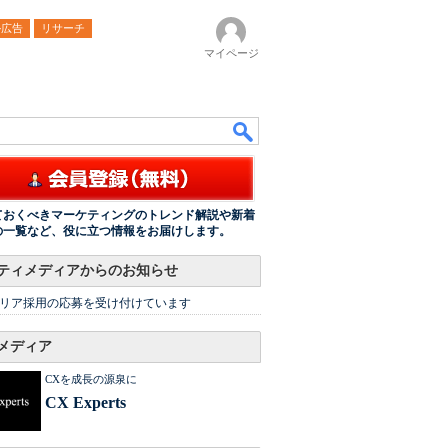
ル広告
リサーチ
マイページ
ておくべきマーケティングのトレンド解説や新着
の一覧など、役に立つ情報をお届けします。
ティメディアからのお知らせ
リア採用の応募を受け付けています
メディア
CXを成長の源泉に
CX Experts