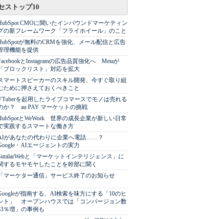
セストップ10
HubSpot CMOに聞いたインバウンドマーケティン
グの新フレームワーク「フライホイール」のこと
HubSpotが無料のCRMを強化、メール配信と広告
管理機能を提供
FacebookとInstagramの広告品質強化へ Metaが
「ブロックリスト」対応を拡大
スマートスピーカーのスキル開発、今すぐ取り組
むために押さえておくべきこと
VTuberを起用したライブコマースでモノは売れる
のか？ au PAY マーケットの挑戦
HubSpotとWeWork 世界の成長企業が新しい日常
で実践するスマートな働き方
AIがあなたの代わりに企業へ電話……？
Google・AIエージェントの実力
SimilarWebと「マーケットインテリジェンス」に
関するモヤモヤしたことを幹部に聞く
「マーケター通信」サービス終了のお知らせ
Googleが指南する、AI検索を味方にする「10のヒ
ント」 オープンハウスでは「コンバージョン数
63％増」の事例も