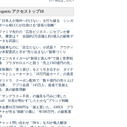
11～30位はこちら »
Experts アクセストップ10
「日本人が海外へ行けない」を打ち破る シンガ
ポール発LCCが仕掛ける“逆張り戦略”
ファミマ先行の「広告ビジネス」にセブンが参
入、勝算は？ 全国約2万店舗と約1億人の顧客デ
ータを武器に
高級車なのに「目立たない」が武器？ アウディ
が木梨憲武と示す“売り込まない”顧客づくり
オニツカタイガーが“新宿ど真ん中”で描く世界戦
略 プラダやロエベと競う「売上1365億円の先」
富裕層の「使う喜び」をどう引き出すか ダイナ
ースとニューオータニ「18万円超カード」の真意
サツドラ、クーポン配布で「数十億円の売り上げ
効果」 アプリ会員「145万人」達成で見据え
る、真の顧客理解
「サングラス＝不良」の偏見を巧みに壊した
Zoff 社長が明かす“したたかな”ブランド戦略
年会費16万5000円を「据え置いた」AMEX プラ
チナが売る"体験"の裏に「年500万円」の顧客選
別
チャット問い合わせ「98％」をAIが無人解決