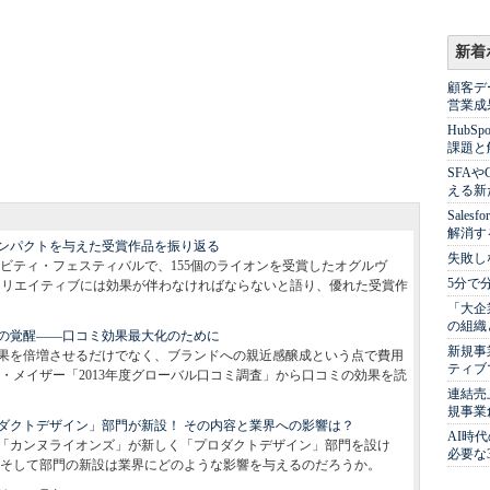
新着
顧客デ
営業成
Hub
課題と
SFA
える新
Sale
解消す
ンパクトを与えた受賞作品を振り返る
失敗し
ビティ・フェスティバルで、155個のライオンを受賞したオグルヴ
5分で
クリエイティブには効果が伴わなければならないと語り、優れた受賞作
「大企
の組織
ィの覚醒――口コミ効果最大化のために
新規事
果を倍増させるだけでなく、ブランドへの親近感醸成という点で費用
ティブ
・メイザー「2013年度グローバル口コミ調査」から口コミの効果を読
連結売
規事業
ロダクトデザイン」部門が新設！ その内容と業界への影響は？
AI時
「カンヌライオンズ」が新しく「プロダクトデザイン」部門を設け
必要な
そして部門の新設は業界にどのような影響を与えるのだろうか。