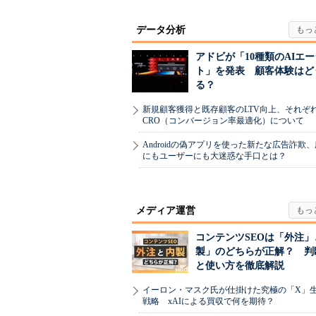
データ分析
アドビが「10種類のAIエ
ト」を発表 顧客体験はど
る？
新規顧客獲得と既存顧客のLTV向上、それぞ
CRO（コンバージョン率最適化）について
Androidの偽アプリを使った新たな広告詐欺
にもユーザーにも大迷惑な手口とは？
メディア運営
コンテンツSEOは「外注」
製」のどちらが正解？ 判
と使い方を徹底解説
イーロン・マスク氏が仕掛けた究極の「X」
戦略 xAIによる買収で何を期待？