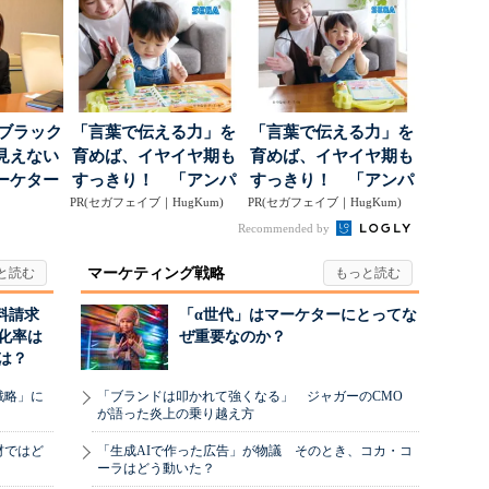
割...
はブラック
「言葉で伝える力」を
「言葉で伝える力」を
見えない
育めば、イヤイヤ期も
育めば、イヤイヤ期も
ーケター
すっきり！ 「アンパ
すっきり！ 「アンパ
..
PR(セガフェイブ｜HugKum)
ンマン ことばずかん...
PR(セガフェイブ｜HugKum)
ンマン ことばずかん...
Recommended by
マーケティング戦略
料請求
「α世代」はマーケターにとってな
化率は
ぜ重要なのか？
は？
戦略」に
「ブランドは叩かれて強くなる」 ジャガーのCMO
が語った炎上の乗り越え方
材ではど
「生成AIで作った広告」が物議 そのとき、コカ・コ
ーラはどう動いた？