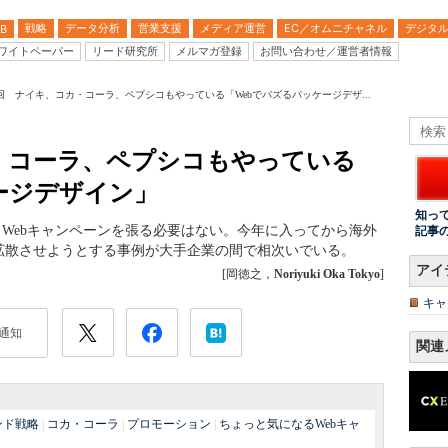
戦略
データ分析
営業支援
メディア運営
EC／オムニチャネル
デジタ
B
ワイトペーパー
リード研究所
メルマガ登録
お問い合わせ／運営者情報
1回 ナイキ、コカ・コーラ、ペプシコもやっている「Webでバズるパッケージデザ...
カ・コーラ、ペプシコもやっている
ージデザイン」
知っ
もWebキャンペーンを張る必要はない。今年に入ってから海外
記事
拡散させようとする事例が大手企業の間で相次いでいる。
アイ
[岡徳之，
Noriyuki Oka Tokyo
]
キャ
通知
関連
ンド戦略
|
コカ・コーラ
|
プロモーション
|
ちょっと気になるWebキャ