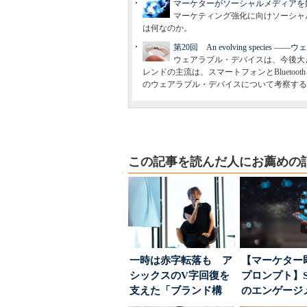
マーケターがソーシャルメディアを
マーケティング強化に向けソーシャ
は何なのか。
第20回 An evolving specie
ウェアラブル・デバイスは、今後大
レンドの主流は、スマートフォンとBlueto
のウェアラブル・デバイスについて考察する
この記事を読んだ人にお薦めの
一時は赤字転落も ア
【マーケター
シックスのV字回復を
プロンプト】S
支えた「ブランド構
のエンゲージ
築」の考え方
高めるAI活用、