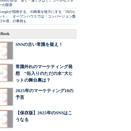
Zoomが語る「安く・速くさばく」コールセンタ
ーの限界
Googleが指南する、AI検索を味方にする「10のヒ
ント」 オープンハウスでは「コンバージョン数
63％増」の事例も
Book
SNSの古い常識を疑え！
常識外れのマーケティング発
想 “缶入りのただの水”大ヒ
ットの舞台裏は？
2025年のマーケティング10の
予言
【保存版】2025年のSNSはこ
うなる