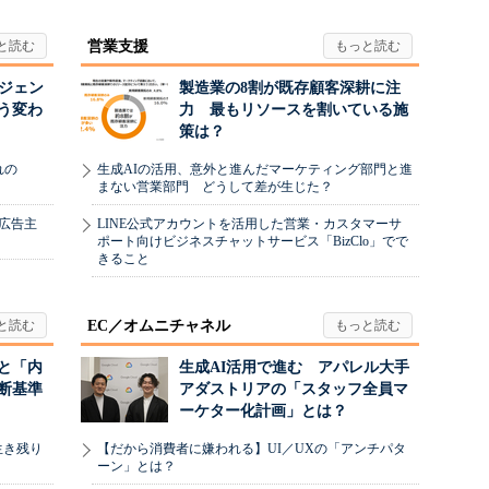
営業支援
ージェン
製造業の8割が既存顧客深耕に注
う変わ
力 最もリソースを割いている施
策は？
れの
生成AIの活用、意外と進んだマーケティング部門と進
まない営業部門 どうして差が生じた？
、広告主
LINE公式アカウントを活用した営業・カスタマーサ
ポート向けビジネスチャットサービス「BizClo」でで
きること
EC／オムニチャネル
と「内
生成AI活用で進む アパレル大手
断基準
アダストリアの「スタッフ全員マ
ーケター化計画」とは？
生き残り
【だから消費者に嫌われる】UI／UXの「アンチパタ
ーン」とは？