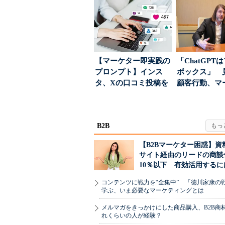
【マーケター即実践の
「ChatGPT
プロンプト】インス
ボックス」 
タ、Xの口コミ投稿を
顧客行動、マ
分析→戦略立案に生か
に残された打ち.
す...
B2B
【B2Bマーケター困惑】資
サイト経由のリードの商談
10％以下 有効活用するに
コンテンツに戦力を“全集中” 「徳川家康の
学ぶ、いま必要なマーケティングとは
メルマガをきっかけにした商品購入、B2B商
れくらいの人が経験？