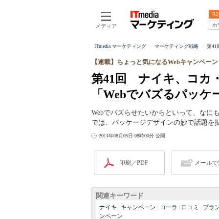
B2
ホ
メディア
ITmedia マーケティング
マーケティング戦略
第4
【連載】ちょっと気になるWebキャンペーン
第41回 ナイキ、コ
「Webでバズるパッケ
Webでバズらせたいからといって、なに
では、パッケージデザインの妙で話題を
2014年08月05日 08時00分 公開
印刷／PDF
メールで
関連キーワード
ナイキ
|
キャンペーン
|
コーラ
|
口コミ
|
ブラ
ンペーン