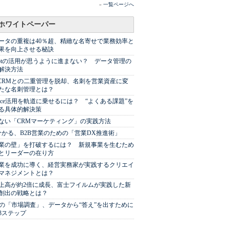
»
一覧ページへ
ホワイトペーパー
ータの重複は40％超、精緻な名寄せで業務効率と
果を向上させる秘訣
Spotの活用が思うように進まない？ データ管理の
解決方法
やCRMとの二重管理を脱却、名刺を営業資産に変
たな名刺管理とは？
sforce活用を軌道に乗せるには？ “よくある課題”を
る具体的解決策
ない「CRMマーケティング」の実践方法
分かる、B2B営業のための「営業DX推進術」
業の壁」を打破するには？ 新規事業を生むため
とリーダーの在り方
業を成功に導く、経営実務家が実践するクリエイ
マネジメントとは？
上高が約2倍に成長、富士フイルムが実践した新
創出の戦略とは？
代の「市場調査」、データから“答え”を出すために
3ステップ