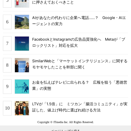
に押さえておくべきこと
AIがあなたの代わりに企業へ電話……？ Google・AIエ
ージェントの実力
FacebookとInstagramの広告品質強化へ Metaが「ブ
ロックリスト」対応を拡大
SimilarWebと「マーケットインテリジェンス」に関する
モヤモヤしたことを幹部に聞く
お金を払えばテレビに出られる？ 広報を狙う「悪徳営
業」の実態
LTVが「1.5倍」に ミツカン「腸活コミュニティ」が実
証した、値上げ時代に選ばれ続ける方法
Copyright © ITmedia Inc. All Rights Reserved.
ページトップに戻る