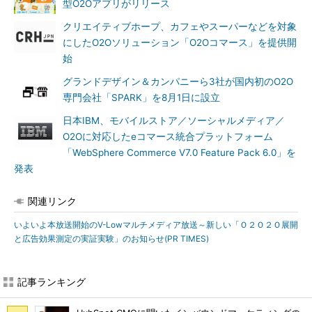
型O2Oアプリがリリース
クリエイティブホープ、カフェやスーパーなどを対象
にしたO2Oソリューション「O2Oコマース」を提供開
始
グランドデザイン＆カンパニーら3社が国内初のO2O
専門会社「SPARK」を8月1日に設立
日本IBM、モバイルストア／ソーシャルメディア／
O2Oに対応したeコマース統合プラットフォーム
「WebSphere Commerce V7.0 Feature Pack 6.0」を
発表
関連リンク
いよいよ本放送開始のV-Lowマルチメディア放送～新しい「Ｏ２Ｏ２Ｏ展開
と広告効果測定の実証実験」のお知らせ(PR TIMES)
記事ランキング