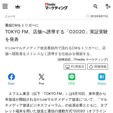
ニュース
2013年9月11日
番組CMをトリガーに
TOKYO FM、店舗へ誘導する「O2O2O」実証実験
を発表
V-Lowマルチメディア放送番組内で流れるCMをトリガーに、店
舗へ聴取者をストレスなく誘導する仕組みを構築する。
[岩崎史絵，ITmedia マーケティング]
PC用表示
関連情報
Share
Post
LINE
Hatena
エフエム東京（以下「TOKYO FM」）は9月10日、来年度から
本放送が開始されるV-Lowマルチメディア放送について、「マル
チメディア放送ビジネスフォーラム」の会員企業とともに、タブ
レット端末を用いた放送と通信の連動方式“O2O2O（オフライン