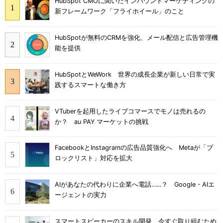
HubSpot CMOに聞いたインバウンドマーケティングの
新フレームワーク「フライホイール」のこと
HubSpotが無料のCRMを強化、メール配信と広告管理機
能を提供
HubSpotとWeWork 世界の成長企業が新しい日常で実
践するスマートな働き方
VTuberを起用したライブコマースでモノは売れるの
か？ au PAY マーケットの挑戦
FacebookとInstagramの広告品質強化へ Metaが「ブ
ロックリスト」対応を拡大
AIがあなたの代わりに企業へ電話……？ Google・AIエ
ージェントの実力
スマートスピーカーのスキル開発、今すぐ取り組むため