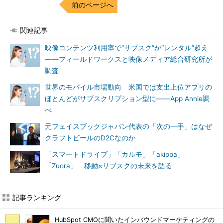
前のページへ
関連記事
映像コンテンツ利用率で“サブスク”が“レンタル”超え
――フィールドワークスと映像メディア総合研究所が
調査
世界のモバイル市場動向 米国では支出上位アプリの
ほとんどがサブスクリプション型に――App Annie調
べ
元フェイスブックジャパン代表の「次の一手」はなぜ
クラフトビールのD2Cなのか
「スマートドライブ」「カルモ」「akippa」
「Zuora」 移動×サブスクの未来を語る
記事ランキング
HubSpot CMOに聞いたインバウンドマーケティングの