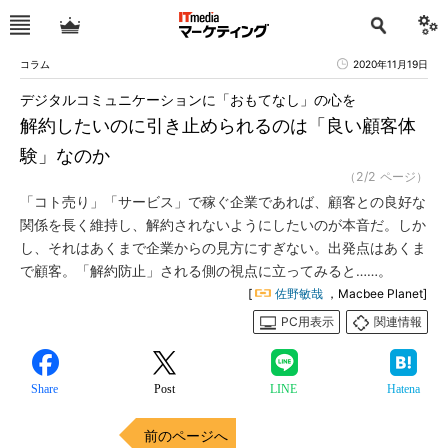
コラム
2020年11月19日
デジタルコミュニケーションに「おもてなし」の心を
解約したいのに引き止められるのは「良い顧客体
験」なのか
（2/2 ページ）
「コト売り」「サービス」で稼ぐ企業であれば、顧客との良好な
関係を長く維持し、解約されないようにしたいのが本音だ。しか
し、それはあくまで企業からの見方にすぎない。出発点はあくま
で顧客。「解約防止」される側の視点に立ってみると……。
[
佐野敏哉
，Macbee Planet]
PC用表示
関連情報
Share
Post
LINE
Hatena
前のページへ