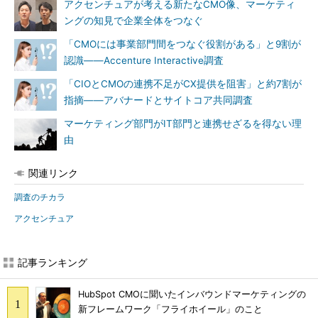
アクセンチュアが考える新たなCMO像、マーケティ
ングの知見で企業全体をつなぐ
「CMOには事業部門間をつなぐ役割がある」と9割が
認識――Accenture Interactive調査
「CIOとCMOの連携不足がCX提供を阻害」と約7割が
指摘――アバナードとサイトコア共同調査
マーケティング部門がIT部門と連携せざるを得ない理
由
関連リンク
調査のチカラ
アクセンチュア
記事ランキング
HubSpot CMOに聞いたインバウンドマーケティングの
新フレームワーク「フライホイール」のこと