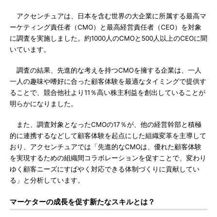
アクセンチュアは、日本を含む世界の大企業に所属する最高マ
ーケティング責任者（CMO）と最高経営責任者（CEO）を対象
に調査を実施しました。約1000人のCMOと500人以上のCEOに聞
いています。
調査の結果、先進的な考えを持つCMOを擁する企業は、一人
一人の趣味や嗜好に合った顧客体験を最適なタイミングで提供す
ることで、競合他社より11％高い株主利益を創出していることが
明らかになりました。
また、調査対象となったCMOの17％が、他の経営幹部と積極
的に連携するなどして顧客体験を起点にした組織変革を主導して
おり、アクセンチュアでは「先進的なCMOは、優れた顧客体験
を実現するための組織間コラボレーションを促すことで、変わり
ゆく顧客ニーズにすばやく対応できる体制づくりに貢献してい
る」と分析しています。
マーケターの成長を促す新たなスキルとは？