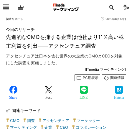
調査リポート
2019年6月18日
今日のリサーチ
先進的なCMOを擁する企業は他社より11％高い株
主利益を創出――アクセンチュア調査
アクセンチュアは日本を含む世界の大企業のCMOとCEOを対象
にした調査を実施しました。
[ITmedia マーケティング]
PC用表示
関連情報
Share
Post
LINE
Hatena
関連キーワード
CMO
|
調査
|
アクセンチュア
|
マーケッター
|
マーケティング
|
企業
|
CEO
|
コラボレーション