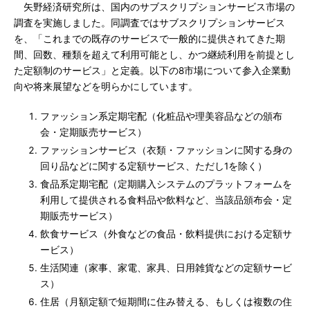
矢野経済研究所は、国内のサブスクリプションサービス市場の
調査を実施しました。同調査ではサブスクリプションサービス
を、「これまでの既存のサービスで一般的に提供されてきた期
間、回数、種類を超えて利用可能とし、かつ継続利用を前提とし
た定額制のサービス」と定義。以下の8市場について参入企業動
向や将来展望などを明らかにしています。
ファッション系定期宅配（化粧品や理美容品などの頒布
会・定期販売サービス）
ファッションサービス（衣類・ファッションに関する身の
回り品などに関する定額サービス、ただし1を除く）
食品系定期宅配（定期購入システムのプラットフォームを
利用して提供される食料品や飲料など、当該品頒布会・定
期販売サービス）
飲食サービス（外食などの食品・飲料提供における定額サ
ービス）
生活関連（家事、家電、家具、日用雑貨などの定額サービ
ス）
住居（月額定額で短期間に住み替える、もしくは複数の住