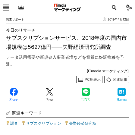
調査リポート
2019年4月12日
今日のリサーチ
サブスクリプションサービス、2018年度の国内市
場規模は5627億円――矢野経済研究所調査
データ活用需要や新規参入事業者増などを背景に好調推移を予
測。
[ITmedia マーケティング]
PC用表示
関連情報
Share
Post
LINE
Hatena
関連キーワード
調査
|
サブスクリプション
|
矢野経済研究所