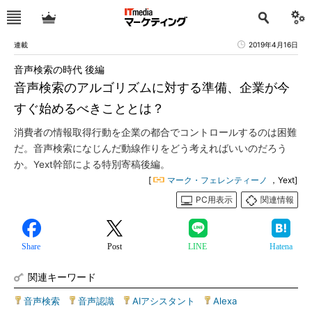
連載
2019年4月16日
音声検索の時代 後編
音声検索のアルゴリズムに対する準備、企業が今
すぐ始めるべきこととは？
消費者の情報取得行動を企業の都合でコントロールするのは困難
だ。音声検索になじんだ動線作りをどう考えればいいのだろう
か。Yext幹部による特別寄稿後編。
[
マーク・フェレンティーノ
，Yext]
PC用表示
関連情報
Share
Post
LINE
Hatena
関連キーワード
音声検索
|
音声認識
|
AIアシスタント
|
Alexa
|