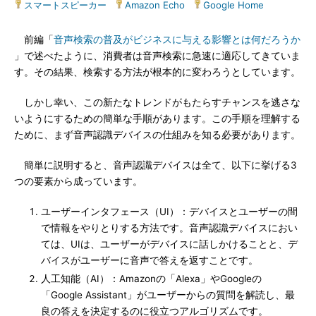
スマートスピーカー
|
Amazon Echo
|
Google Home
前編「
音声検索の普及がビジネスに与える影響とは何だろうか
」で述べたように、消費者は音声検索に急速に適応してきていま
す。その結果、検索する方法が根本的に変わろうとしています。
しかし幸い、この新たなトレンドがもたらすチャンスを逃さな
いようにするための簡単な手順があります。この手順を理解する
ために、まず音声認識デバイスの仕組みを知る必要があります。
簡単に説明すると、音声認識デバイスは全て、以下に挙げる3
つの要素から成っています。
ユーザーインタフェース（UI）：デバイスとユーザーの間
で情報をやりとりする方法です。音声認識デバイスにおい
ては、UIは、ユーザーがデバイスに話しかけることと、デ
バイスがユーザーに音声で答えを返すことです。
人工知能（AI）：Amazonの「Alexa」やGoogleの
「Google Assistant」がユーザーからの質問を解読し、最
良の答えを決定するのに役立つアルゴリズムです。