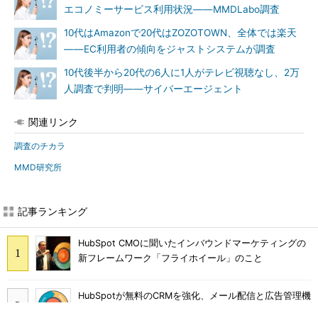
エコノミーサービス利用状況――MMDLabo調査
10代はAmazonで20代はZOZOTOWN、全体では楽天
――EC利用者の傾向をジャストシステムが調査
10代後半から20代の6人に1人がテレビ視聴なし、2万
人調査で判明――サイバーエージェント
関連リンク
調査のチカラ
MMD研究所
記事ランキング
HubSpot CMOに聞いたインバウンドマーケティングの
新フレームワーク「フライホイール」のこと
HubSpotが無料のCRMを強化、メール配信と広告管理機
能を提供