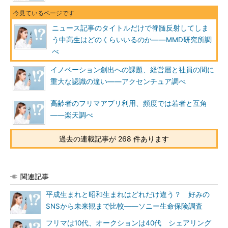
ニュース記事のタイトルだけで脊髄反射してしま
う中高生はどのくらいいるのか――MMD研究所調
べ
イノベーション創出への課題、経営層と社員の間に
重大な認識の違い――アクセンチュア調べ
高齢者のフリマアプリ利用、頻度では若者と互角
――楽天調べ
過去の連載記事が 268 件あります
関連記事
平成生まれと昭和生まれはどれだけ違う？ 好みの
SNSから未来観まで比較――ソニー生命保険調査
フリマは10代、オークションは40代 シェアリング