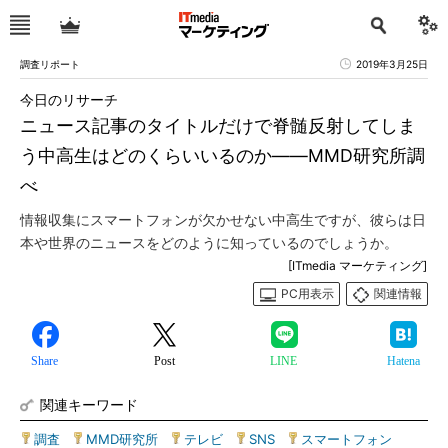
調査リポート
2019年3月25日
今日のリサーチ
ニュース記事のタイトルだけで脊髄反射してしま
う中高生はどのくらいいるのか――MMD研究所調
べ
情報収集にスマートフォンが欠かせない中高生ですが、彼らは日
本や世界のニュースをどのように知っているのでしょうか。
[ITmedia マーケティング]
PC用表示
関連情報
Share
Post
LINE
Hatena
関連キーワード
調査
|
MMD研究所
|
テレビ
|
SNS
|
スマートフォン