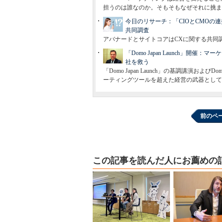
担うのは誰なのか。そもそもなぜそれに挑ま
今日のリサーチ：「CIOとCMOの
共同調査
アバナードとサイトコアはCXに関する共同
「Domo Japan Launch」
社を救う
「Domo Japan Launch」の基調講演
ーティングツールを超えた経営の武器として
前のペ
この記事を読んだ人にお薦めの