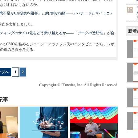
なければいけないのか。
連携不足がCX提供を阻害」と約7割が指摘――アバナードとサイトコア
調査を実施しました。
新着e
開催：マーケティングのサイロ化をどう乗り越えるか――「データの透明性」が会
およびDomoでCMOを務めるシェーン・アッチソン氏のインタビューから、レポ
のBIの意義を考える。
ージへ
1
|
2
Copyright © ITmedia, Inc. All Rights Reserved.
記事