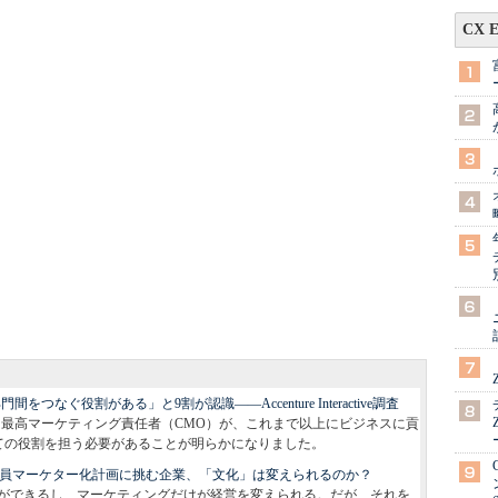
CX 
なぐ役割がある」と9割が認識――Accenture Interactive調査
eの調査によると、最高マーケティング責任者（CMO）が、これまで以上にビジネスに貢
ての役割を担う必要があることが明らかになりました。
」：全社員マーケター化計画に挑む企業、「文化」は変えられるのか？
ができるし、マーケティングだけが経営を変えられる。だが、それを