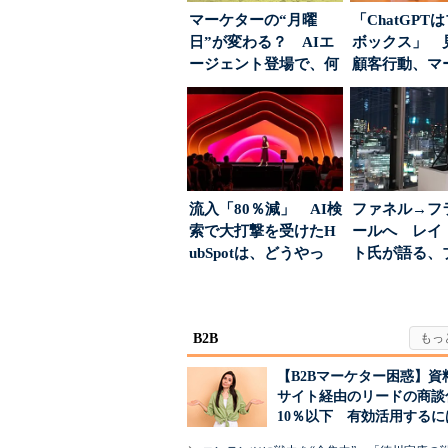
マーケターの“月曜
「ChatGPT
日”が変わる？ AIエ
ボックス」 
ージェント登場で、何
顧客行動、マ
が起きるか
に残された打ち.
流入「80％減」 AI検
ファネル→フ
索で大打撃を受けたH
ールへ レイ
ubSpotは、どうやっ
ト氏が語る、
て“未来の顧...
が「信頼」を
め...
B2B
【B2Bマーケター困惑】資
サイト経由のリードの商談
10％以下 有効活用するに