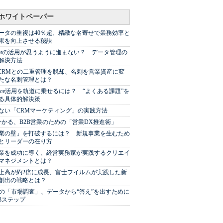
ホワイトペーパー
ータの重複は40％超、精緻な名寄せで業務効率と
果を向上させる秘訣
Spotの活用が思うように進まない？ データ管理の
解決方法
やCRMとの二重管理を脱却、名刺を営業資産に変
たな名刺管理とは？
sforce活用を軌道に乗せるには？ “よくある課題”を
る具体的解決策
ない「CRMマーケティング」の実践方法
分かる、B2B営業のための「営業DX推進術」
業の壁」を打破するには？ 新規事業を生むため
とリーダーの在り方
業を成功に導く、経営実務家が実践するクリエイ
マネジメントとは？
上高が約2倍に成長、富士フイルムが実践した新
創出の戦略とは？
代の「市場調査」、データから“答え”を出すために
3ステップ