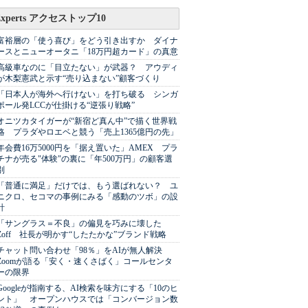
Experts アクセストップ10
富裕層の「使う喜び」をどう引き出すか ダイナ
ースとニューオータニ「18万円超カード」の真意
高級車なのに「目立たない」が武器？ アウディ
が木梨憲武と示す“売り込まない”顧客づくり
「日本人が海外へ行けない」を打ち破る シンガ
ポール発LCCが仕掛ける“逆張り戦略”
オニツカタイガーが“新宿ど真ん中”で描く世界戦
略 プラダやロエベと競う「売上1365億円の先」
年会費16万5000円を「据え置いた」AMEX プラ
チナが売る"体験"の裏に「年500万円」の顧客選
別
「普通に満足」だけでは、もう選ばれない？ ユ
ニクロ、セコマの事例にみる「感動のツボ」の設
計
「サングラス＝不良」の偏見を巧みに壊した
Zoff 社長が明かす“したたかな”ブランド戦略
チャット問い合わせ「98％」をAIが無人解決
Zoomが語る「安く・速くさばく」コールセンタ
ーの限界
Googleが指南する、AI検索を味方にする「10のヒ
ント」 オープンハウスでは「コンバージョン数