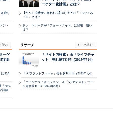
ーケター化計画」とは？
生き残り
【だから消費者に嫌われる】UI／UXの「アンチパタ
ーン」とは？
ヴァン・
ドン・キホーテが「フォートナイト」に登場 狙い
は？
リサーチ
リターゲ
「サイト内検索」＆「ライブチャ
ぼす影
ット」売れ筋TOP5（2025年5月）
」にでき
「ECプラットフォーム」売れ筋TOP10（2025年5月）
「パーソナライゼーション」＆「A／Bテスト」ツー
2024
ル売れ筋TOP5（2025年5月）
の詳細