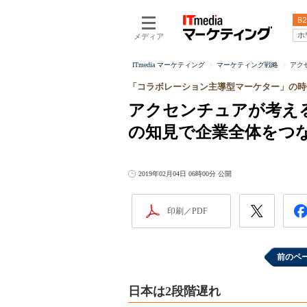
B2
ホ
メディア
ITmedia マーケティング
マーケティング戦略
アク
「コラボレーション主導型マーケター」の時
アクセンチュアが考え
の知見で企業全体をつ
2019年02月04日 06時00分 公開
印刷／PDF
前のペ
日本は2段階遅れ