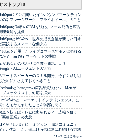
セストップ10
HubSpot CMOに聞いたインバウンドマーケティン
グの新フレームワーク「フライホイール」のこと
HubSpotが無料のCRMを強化、メール配信と広告
管理機能を提供
HubSpotとWeWork 世界の成長企業が新しい日常
で実践するスマートな働き方
VTuberを起用したライブコマースでモノは売れる
のか？ au PAY マーケットの挑戦
AIがあなたの代わりに企業へ電話……？
Google・AIエージェントの実力
スマートスピーカーのスキル開発、今すぐ取り組
むために押さえておくべきこと
FacebookとInstagramの広告品質強化へ Metaが
「ブロックリスト」対応を拡大
SimilarWebと「マーケットインテリジェンス」に
関するモヤモヤしたことを幹部に聞く
お金を払えばテレビに出られる？ 広報を狙う
「悪徳営業」の実態
LTVが「1.5倍」に ミツカン「腸活コミュニテ
ィ」が実証した、値上げ時代に選ばれ続ける方法
11～30位はこちら »