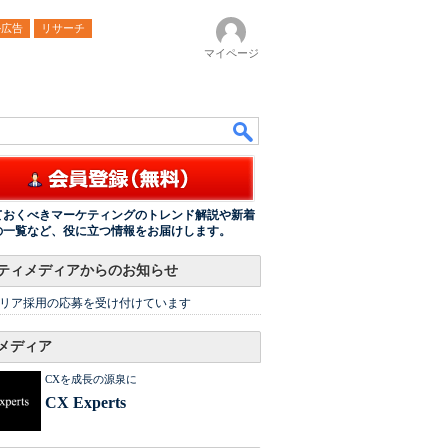
ル広告
リサーチ
マイページ
ておくべきマーケティングのトレンド解説や新着
の一覧など、役に立つ情報をお届けします。
ティメディアからのお知らせ
リア採用の応募を受け付けています
メディア
CXを成長の源泉に
CX Experts