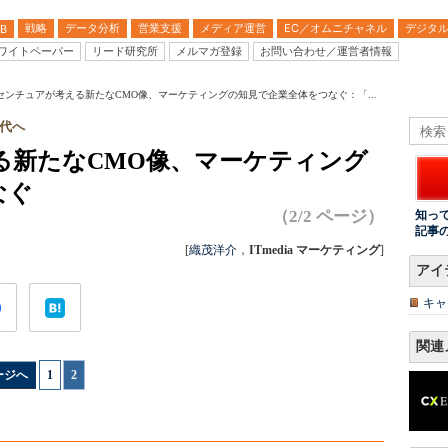
戦略
データ分析
営業支援
メディア運営
EC／オムニチャネル
デジタ
B
ワイトペーパー
リード研究所
メルマガ登録
お問い合わせ／運営者情報
センチュアが考える新たなCMO像、マーケティングの知見で企業全体をつなぐ：「...
代へ
る新たなCMO像、マーケティング
なぐ
（2/2 ページ）
知っ
記事
[
織茂洋介
，
ITmedia マーケティング
]
アイ
キャ
関連
ージへ
1
|
2