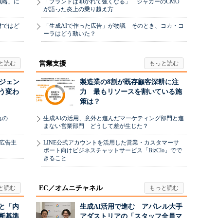
戦略」に
「ブランドは叩かれて強くなる」 ジャガーのCMO
が語った炎上の乗り越え方
材ではど
「生成AIで作った広告」が物議 そのとき、コカ・コ
ーラはどう動いた？
営業支援
ージェン
製造業の8割が既存顧客深耕に注
う変わ
力 最もリソースを割いている施
策は？
れの
生成AIの活用、意外と進んだマーケティング部門と進
まない営業部門 どうして差が生じた？
、広告主
LINE公式アカウントを活用した営業・カスタマーサ
ポート向けビジネスチャットサービス「BizClo」でで
きること
EC／オムニチャネル
と「内
生成AI活用で進む アパレル大手
断基準
アダストリアの「スタッフ全員マ