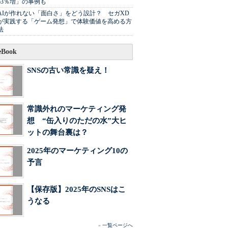
63％増」の事例も
AIが作れない「面白さ」をどう設計？ セガXD
が実践する「ゲーム発想」で体験価値を高める方
法
Book
SNSの古い常識を疑え！
常識外れのマーケティング発
想 “缶入りのただの水”大ヒ
ットの舞台裏は？
2025年のマーケティング10の
予言
【保存版】2025年のSNSはこ
うなる
»
一覧ページへ