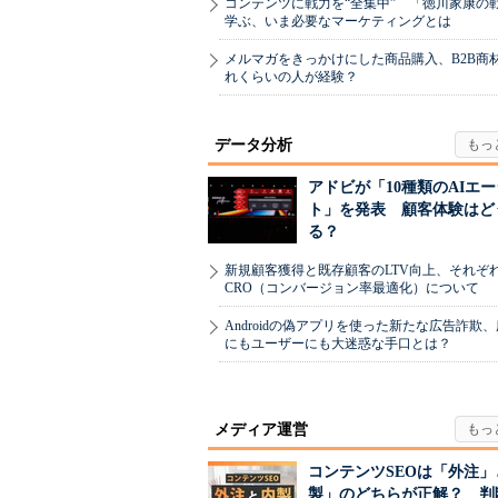
コンテンツに戦力を“全集中” 「徳川家康の
学ぶ、いま必要なマーケティングとは
メルマガをきっかけにした商品購入、B2B商
れくらいの人が経験？
データ分析
アドビが「10種類のAIエ
ト」を発表 顧客体験はど
る？
新規顧客獲得と既存顧客のLTV向上、それぞ
CRO（コンバージョン率最適化）について
Androidの偽アプリを使った新たな広告詐欺
にもユーザーにも大迷惑な手口とは？
メディア運営
コンテンツSEOは「外注」
製」のどちらが正解？ 判