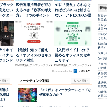
はブラック
広告運用担当者が押さ
AIに「発見」されなけ
新着
見えない
えるべき「数字の考え
ればビジネスは始まら
ーケター
方」 3つのポイント
ない アドビCEOが語
顧客デ
営業成
..
とは
った、AIエージ...
Hub
課題と
SFA
える新
Sale
解消す
ライホイ
【危険】知って備え
【入門ガイド】5分で
失敗し
・イナモ
る！オフィスのセキュ
読めるオフィスのセキ
5分で
ブランド
リティ対策
ュリティ
「大企
得るた
PR(株式会社アルファーテクノ)
PR(株式会社アルファーテクノ)
の組織
Recommended by
新規事
ティブ
マーケティング戦略
連結売
規事業
料請求
「α世代」はマーケターにとってな
AI時
化率は
ぜ重要なのか？
必要な
は？