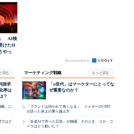
ポ...
とは
る“One to On...
」 AI検
受けたH
どうやっ
Recommended by
マーケティング戦略
料請求
「α世代」はマーケターにとってな
化率は
ぜ重要なのか？
は？
戦略」に
「ブランドは叩かれて強くなる」 ジャガーのCMO
が語った炎上の乗り越え方
材ではど
「生成AIで作った広告」が物議 そのとき、コカ・コ
ーラはどう動いた？