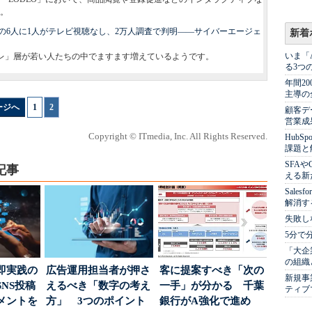
。
代の6人に1人がテレビ視聴なし、2万人調査で判明――サイバーエージェ
新着
いま「
レ」層が若い人たちの中でますます増えているようです。
る3つ
年間2
主導の
ージへ
1
|
2
顧客デ
営業成
Copyright © ITmedia, Inc. All Rights Reserved.
Hub
課題と
SFA
記事
える新
Sale
解消す
失敗し
5分で
「大企
の組織
即実践の
広告運用担当者が押さ
客に提案すべき「次の
新規事
NS投稿
えるべき「数字の考え
一手」が分かる 千葉
ティブ
メントを
方」 3つのポイント
銀行がA強化で進め