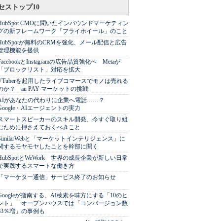
セストップ10
HubSpot CMOに聞いたインバウンドマーケティン
グの新フレームワーク「フライホイール」のこと
HubSpotが無料のCRMを強化、メール配信と広告
管理機能を提供
FacebookとInstagramの広告品質強化へ Metaが
「ブロックリスト」対応を拡大
VTuberを起用したライブコマースでモノは売れる
のか？ au PAY マーケットの挑戦
AIがあなたの代わりに企業へ電話……？
Google・AIエージェントの実力
スマートスピーカーのスキル開発、今すぐ取り組
むために押さえておくべきこと
SimilarWebと「マーケットインテリジェンス」に
関するモヤモヤしたことを幹部に聞く
HubSpotとWeWork 世界の成長企業が新しい日常
で実践するスマートな働き方
「マーケター通信」サービス終了のお知らせ
Googleが指南する、AI検索を味方にする「10のヒ
ント」 オープンハウスでは「コンバージョン数
63％増」の事例も