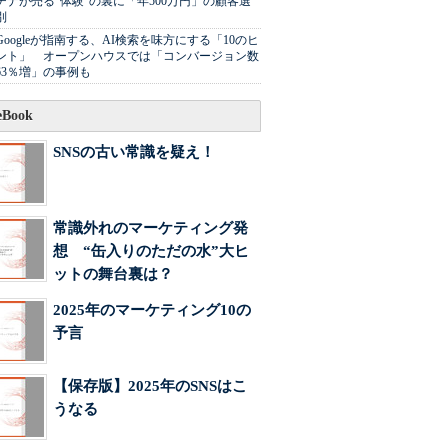
チナが売る"体験"の裏に「年500万円」の顧客選
別
Googleが指南する、AI検索を味方にする「10のヒ
ント」 オープンハウスでは「コンバージョン数
63％増」の事例も
Book
SNSの古い常識を疑え！
常識外れのマーケティング発
想 “缶入りのただの水”大ヒ
ットの舞台裏は？
2025年のマーケティング10の
予言
【保存版】2025年のSNSはこ
うなる