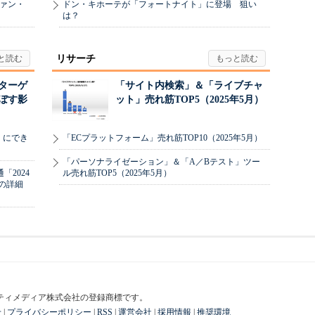
ヴァン・
ドン・キホーテが「フォートナイト」に登場 狙い
は？
リサーチ
リターゲ
「サイト内検索」＆「ライブチャ
ぼす影
ット」売れ筋TOP5（2025年5月）
」にでき
「ECプラットフォーム」売れ筋TOP10（2025年5月）
「パーソナライゼーション」＆「A／Bテスト」ツー
2024
ル売れ筋TOP5（2025年5月）
の詳細
はアイティメディア株式会社の登録商標です。
せ
|
プライバシーポリシー
|
RSS
|
運営会社
|
採用情報
|
推奨環境