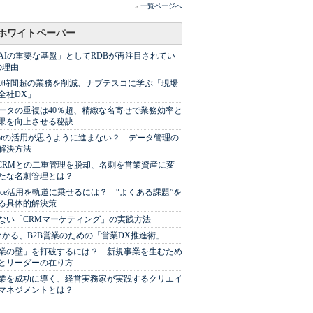
»
一覧ページへ
ホワイトペーパー
AIの重要な基盤」としてRDBが再注目されてい
の理由
00時間超の業務を削減、ナブテスコに学ぶ「現場
全社DX」
ータの重複は40％超、精緻な名寄せで業務効率と
果を向上させる秘訣
Spotの活用が思うように進まない？ データ管理の
解決方法
やCRMとの二重管理を脱却、名刺を営業資産に変
たな名刺管理とは？
sforce活用を軌道に乗せるには？ “よくある課題”を
る具体的解決策
ない「CRMマーケティング」の実践方法
分かる、B2B営業のための「営業DX推進術」
業の壁」を打破するには？ 新規事業を生むため
とリーダーの在り方
業を成功に導く、経営実務家が実践するクリエイ
マネジメントとは？