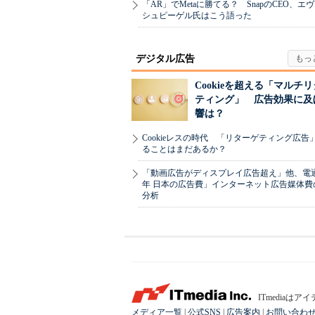
「AR」でMetaに勝てる？ SnapのCEO、エ
シュピーゲル氏はこう語った
デジタル広告
Cookieを超える「マルチ
ティング」 広告効果に及
響は？
Cookieレスの時代 「リターゲティング広告
ることはまだあるか？
「動画広告がディスプレイ広告超え」他、電通「
年 日本の広告費」インターネット広告媒体費
分析
ITmedia
メディア一覧
|
公式SNS
|
広告案内
|
お問い合わ