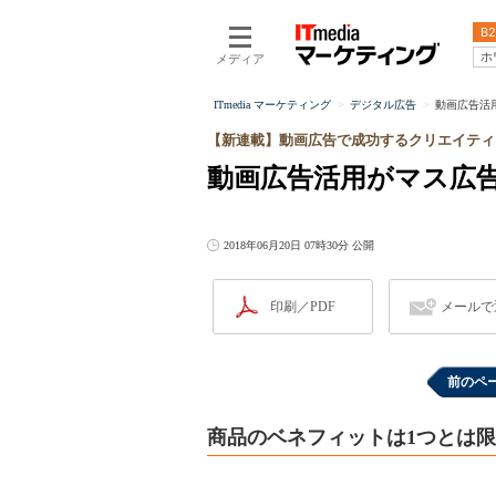
B2
ホ
メディア
ITmedia マーケティング
デジタル広告
動画広告活
【新連載】動画広告で成功するクリエイティ
動画広告活用がマス広
2018年06月20日 07時30分 公開
印刷／PDF
メールで
前のペ
商品のベネフィットは1つとは