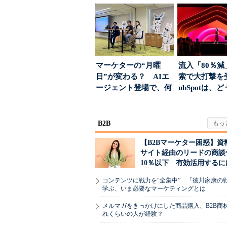
ーに残る「重要な役
高めるAI活用、
割...
マーケターの“月曜
流入「80％減
日”が変わる？ AIエ
索で大打撃を
ージェント登場で、何
ubSpotは、
が起きるか
て“未来の顧...
B2B
【B2Bマーケター困惑】資
サイト経由のリードの商談
10％以下 有効活用するに
コンテンツに戦力を“全集中” 「徳川家康の
学ぶ、いま必要なマーケティングとは
メルマガをきっかけにした商品購入、B2B商
れくらいの人が経験？