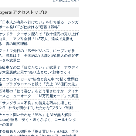
11～30位はこちら »
Experts アクセストップ10
「日本人が海外へ行けない」を打ち破る シンガ
ポール発LCCが仕掛ける“逆張り戦略”
サツドラ、クーポン配布で「数十億円の売り上げ
効果」 アプリ会員「145万人」達成で見据え
る、真の顧客理解
ファミマ先行の「広告ビジネス」にセブンが参
入、勝算は？ 全国約2万店舗と約1億人の顧客デ
ータを武器に
高級車なのに「目立たない」が武器？ アウディ
が木梨憲武と示す“売り込まない”顧客づくり
オニツカタイガーが“新宿ど真ん中”で描く世界戦
略 プラダやロエベと競う「売上1365億円の先」
富裕層の「使う喜び」をどう引き出すか ダイナ
ースとニューオータニ「18万円超カード」の真意
「サングラス＝不良」の偏見を巧みに壊した
Zoff 社長が明かす“したたかな”ブランド戦略
チャット問い合わせ「98％」をAIが無人解決
Zoomが語る「安く・速くさばく」コールセンタ
ーの限界
年会費16万5000円を「据え置いた」AMEX プラ