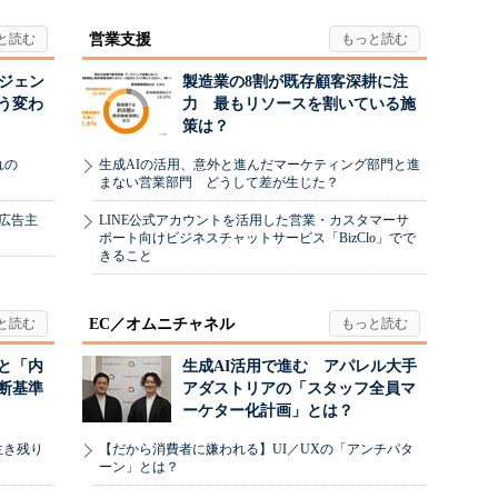
営業支援
ージェン
製造業の8割が既存顧客深耕に注
う変わ
力 最もリソースを割いている施
策は？
れの
生成AIの活用、意外と進んだマーケティング部門と進
まない営業部門 どうして差が生じた？
、広告主
LINE公式アカウントを活用した営業・カスタマーサ
ポート向けビジネスチャットサービス「BizClo」でで
きること
EC／オムニチャネル
と「内
生成AI活用で進む アパレル大手
断基準
アダストリアの「スタッフ全員マ
ーケター化計画」とは？
生き残り
【だから消費者に嫌われる】UI／UXの「アンチパタ
ーン」とは？