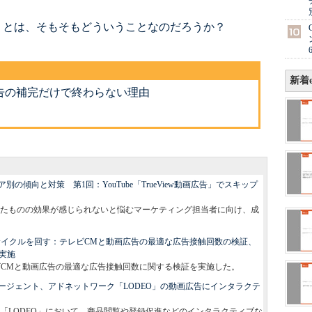
」とは、そもそもどういうことなのだろうか？
新着e
告の補完だけで終わらない理由
の傾向と対策 第1回：YouTube「TrueView動画広告」でスキップ
たものの効果が感じられないと悩むマーケティング担当者に向け、成
Aサイクルを回す：テレビCMと動画広告の最適な広告接触回数の検証、
で実施
テレビCMと動画広告の最適な広告接触回数に関する検証を実施した。
ージェント、アドネットワーク「LODEO」の動画広告にインタラクテ
「LODEO」において、商品閲覧や登録促進などのインタラクティブな