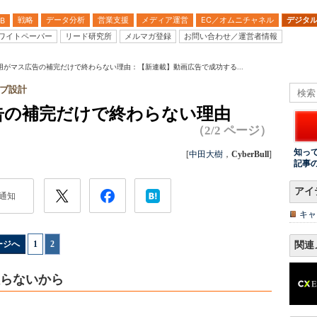
戦略
データ分析
営業支援
メディア運営
EC／オムニチャネル
デジタ
B
ワイトペーパー
リード研究所
メルマガ登録
お問い合わせ／運営者情報
用がマス広告の補完だけで終わらない理由：【新連載】動画広告で成功する...
ブ設計
告の補完だけで終わらない理由
（2/2 ページ）
知っ
[
中田大樹
，
CyberBull
]
記事
アイ
通知
キャ
ージへ
1
|
2
関連
限らないから