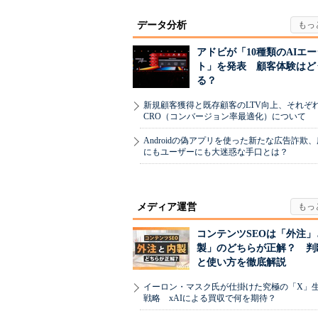
データ分析
アドビが「10種類のAIエ
ト」を発表 顧客体験はど
る？
新規顧客獲得と既存顧客のLTV向上、それぞ
CRO（コンバージョン率最適化）について
Androidの偽アプリを使った新たな広告詐欺
にもユーザーにも大迷惑な手口とは？
メディア運営
コンテンツSEOは「外注」
製」のどちらが正解？ 判
と使い方を徹底解説
イーロン・マスク氏が仕掛けた究極の「X」
戦略 xAIによる買収で何を期待？