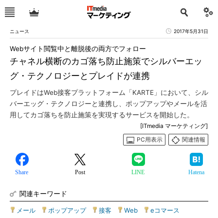
ニュース
2017年5月31日
Webサイト閲覧中と離脱後の両方でフォロー
チャネル横断のカゴ落ち防止施策でシルバーエッ
グ・テクノロジーとプレイドが連携
プレイドはWeb接客プラットフォーム「KARTE」において、シル
バーエッグ・テクノロジーと連携し、ポップアップやメールを活
用してカゴ落ちを防止施策を実現するサービスを開始した。
[ITmedia マーケティング]
PC用表示
関連情報
Share
Post
LINE
Hatena
関連キーワード
メール
|
ポップアップ
|
接客
|
Web
|
eコマース
|