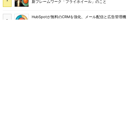
新フレームワーク「フライホイール」のこと
HubSpotが無料のCRMを強化、メール配信と広告管理機
能を提供
SimilarWebと「マーケットインテリジェンス」に関する
モヤモヤしたことを幹部に聞く
VTuberを起用したライブコマースでモノは売れるの
か？ au PAY マーケットの挑戦
FacebookとInstagramの広告品質強化へ Metaが「ブ
ロックリスト」対応を拡大
スマートスピーカーのスキル開発、今すぐ取り組むため
に押さえておくべきこと
AIがあなたの代わりに企業へ電話……？ Google・AIエ