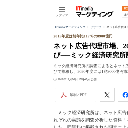
B2
ホ
メディア
ITmedia マーケティング
リサーチ
ネット広告代理市
2015年度は前年比117％の8900億円
ネット広告代理市場、20
び──ミック経済研究所
ミック経済研究所の調査によるとネット広告
びで推移し、2020年度には1兆9000億
2016年12月06日 17時45分 公開
印刷／PDF
ミック経済研究所は、ネット広告
れぞれの実態を調査分析した資料「ネ
した。同資料に掲載された調査による