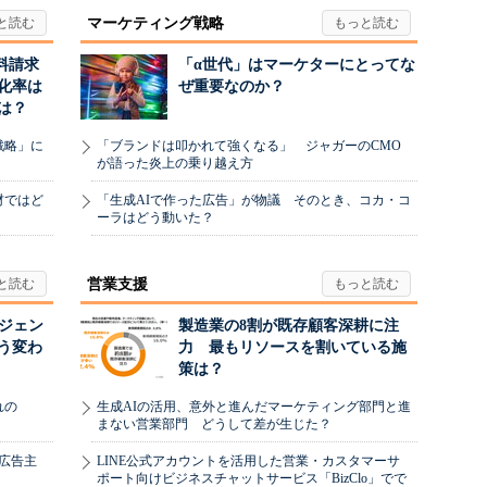
マーケティング戦略
料請求
「α世代」はマーケターにとってな
化率は
ぜ重要なのか？
は？
戦略」に
「ブランドは叩かれて強くなる」 ジャガーのCMO
が語った炎上の乗り越え方
材ではど
「生成AIで作った広告」が物議 そのとき、コカ・コ
ーラはどう動いた？
営業支援
ージェン
製造業の8割が既存顧客深耕に注
う変わ
力 最もリソースを割いている施
策は？
れの
生成AIの活用、意外と進んだマーケティング部門と進
まない営業部門 どうして差が生じた？
、広告主
LINE公式アカウントを活用した営業・カスタマーサ
ポート向けビジネスチャットサービス「BizClo」でで