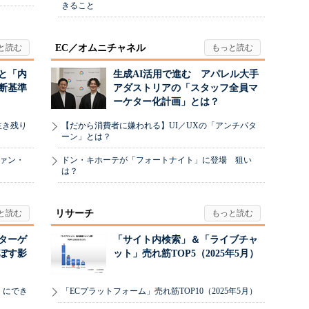
きること
EC／オムニチャネル
と「内
生成AI活用で進む アパレル大手
断基準
アダストリアの「スタッフ全員マ
ーケター化計画」とは？
生き残り
【だから消費者に嫌われる】UI／UXの「アンチパタ
ーン」とは？
ヴァン・
ドン・キホーテが「フォートナイト」に登場 狙い
は？
リサーチ
リターゲ
「サイト内検索」＆「ライブチャ
ぼす影
ット」売れ筋TOP5（2025年5月）
」にでき
「ECプラットフォーム」売れ筋TOP10（2025年5月）