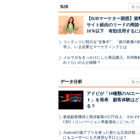
B2B
【B2Bマーケター困惑】資
サイト経由のリードの商談
10％以下 有効活用するに
コンテンツに戦力を“全集中” 「徳川家康の
学ぶ、いま必要なマーケティングとは
メルマガをきっかけにした商品購入、B2B商
れくらいの人が経験？
データ分析
アドビが「10種類のAIエ
ト」を発表 顧客体験はど
る？
新規顧客獲得と既存顧客のLTV向上、それぞ
CRO（コンバージョン率最適化）について
Androidの偽アプリを使った新たな広告詐欺
にもユーザーにも大迷惑な手口とは？