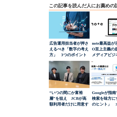
この記事を読んだ人にお薦めの
広告運用担当者が押さ
note最高益が
えるべき「数字の考え
O至上主義
方」 3つのポイント
メディアビジ
とは
された“勝ち筋.
“いつの間にか富裕
Googleが指
層”を狙え JCBが高
検索を味方にす
額利用者だけに用意す
のヒント」 
る「特別体験」
ハウスでは...