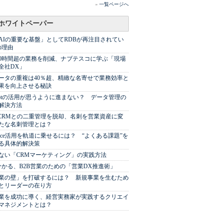
»
一覧ページへ
ホワイトペーパー
AIの重要な基盤」としてRDBが再注目されてい
の理由
00時間超の業務を削減、ナブテスコに学ぶ「現場
全社DX」
ータの重複は40％超、精緻な名寄せで業務効率と
果を向上させる秘訣
Spotの活用が思うように進まない？ データ管理の
解決方法
やCRMとの二重管理を脱却、名刺を営業資産に変
たな名刺管理とは？
sforce活用を軌道に乗せるには？ “よくある課題”を
る具体的解決策
ない「CRMマーケティング」の実践方法
分かる、B2B営業のための「営業DX推進術」
業の壁」を打破するには？ 新規事業を生むため
とリーダーの在り方
業を成功に導く、経営実務家が実践するクリエイ
マネジメントとは？