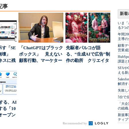
記事
新着
いま「
る3つ
年間2
主導の
顧客デ
示す「SE
「ChatGPTはブラック
先駆者パルコが語
営業成
の崩壊」
ボックス」 見えない
る、“生成AIで広告”制
Hub
ネスに残
顧客行動、マーケター
作の勘所 クリエイタ
課題と
..
に残された打ち...
ーに残る「重要な役
SFA
える新
割...
Sale
解消す
失敗し
5分で
南する、AI
「大企
る「10
の組織
オープン
新規事
ティブ
Recommended by