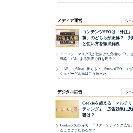
メディア運営
コンテンツSEOは「外注」
製」のどちらが正解？ 判
と使い方を徹底解説
イーロン・マスク氏が仕掛けた究極の「X」
戦略 xAIによる買収で何を期待？
「AR」でMetaに勝てる？ SnapのCEO、エ
シュピーゲル氏はこう語った
デジタル広告
Cookieを超える「マルチ
ティング」 広告効果に及
響は？
Cookieレスの時代 「リターゲティング広告
ることはまだあるか？