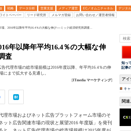
戦略
データ分析
営業支援
メディア運営
EC／オムニチャネル
デジタ
B
ワイトペーパー
リード研究所
メルマガ登録
お問い合わせ／運営者情報
場、2016年以降年平均16.4％の大幅な伸び──ミック経済研究所調査...
16年以降年平均16.4％の大幅な伸
調査
知っ
代理市場の総市場規模は2016年度以降、年平均16.4％の伸
記事
円市場にまで拡大する見通し。
アイ
[
ITmedia マーケティング
]
キャ
関連
代理市場およびネット広告プラットフォーム市場のそ
ット広告関連市場の現状と展望2016 年度版」を発刊
と、ネット広告代理市場の総市場規模は2015年度が