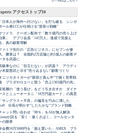
11～30位はこちら »
Experts アクセストップ10
「日本人が海外へ行けない」を打ち破る シンガ
ポール発LCCが仕掛ける“逆張り戦略”
サツドラ、クーポン配布で「数十億円の売り上げ
効果」 アプリ会員「145万人」達成で見据え
る、真の顧客理解
ファミマ先行の「広告ビジネス」にセブンが参
入、勝算は？ 全国約2万店舗と約1億人の顧客デ
ータを武器に
高級車なのに「目立たない」が武器？ アウディ
が木梨憲武と示す“売り込まない”顧客づくり
オニツカタイガーが“新宿ど真ん中”で描く世界戦
略 プラダやロエベと競う「売上1365億円の先」
富裕層の「使う喜び」をどう引き出すか ダイナ
ースとニューオータニ「18万円超カード」の真意
「サングラス＝不良」の偏見を巧みに壊した
Zoff 社長が明かす“したたかな”ブランド戦略
チャット問い合わせ「98％」をAIが無人解決
Zoomが語る「安く・速くさばく」コールセンタ
ーの限界
年会費16万5000円を「据え置いた」AMEX プラ