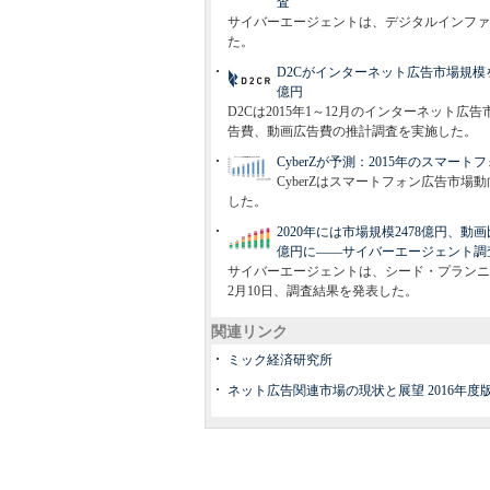
査
サイバーエージェントは、デジタルインファ
た。
D2Cがインターネット広告市場規模を
億円
D2Cは2015年1～12月のインターネット
告費、動画広告費の推計調査を実施した。
CyberZが予測：2015年のスマート
CyberZはスマートフォン広告市
した。
2020年には市場規模2478億円、動
億円に――サイバーエージェント調
サイバーエージェントは、シード・プランニ
2月10日、調査結果を発表した。
関連リンク
ミック経済研究所
ネット広告関連市場の現状と展望 2016年度版