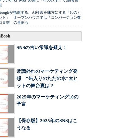
チナが売る"体験"の裏に「年500万円」の顧客選
別
Googleが指南する、AI検索を味方にする「10のヒ
ント」 オープンハウスでは「コンバージョン数
63％増」の事例も
Book
SNSの古い常識を疑え！
常識外れのマーケティング発
想 “缶入りのただの水”大ヒ
ットの舞台裏は？
2025年のマーケティング10の
予言
【保存版】2025年のSNSはこ
うなる