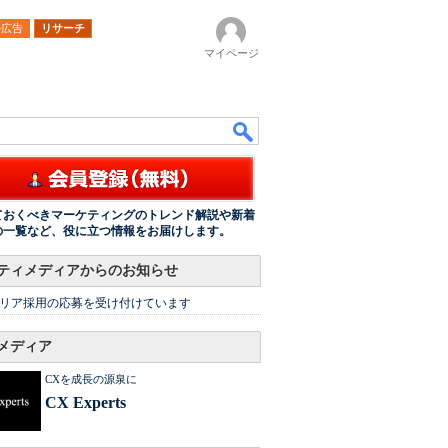
ル広告
リサーチ
マイページ
ておくべきマーケティングのトレンド解説や新着
の一覧など、役に立つ情報をお届けします。
ティメディアからのお知らせ
リア採用の応募を受け付けています
メディア
CXを成長の源泉に
CX Experts