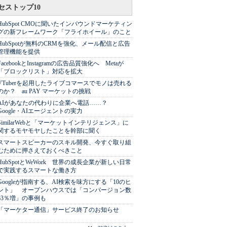
セストップ10
HubSpot CMOに聞いたインバウンドマーケティン
グの新フレームワーク「フライホイール」のこと
HubSpotが無料のCRMを強化、メール配信と広告
管理機能を提供
FacebookとInstagramの広告品質強化へ Metaが
「ブロックリスト」対応を拡大
VTuberを起用したライブコマースでモノは売れる
のか？ au PAY マーケットの挑戦
AIがあなたの代わりに企業へ電話……？
Google・AIエージェントの実力
SimilarWebと「マーケットインテリジェンス」に
関するモヤモヤしたことを幹部に聞く
スマートスピーカーのスキル開発、今すぐ取り組
むために押さえておくべきこと
HubSpotとWeWork 世界の成長企業が新しい日常
で実践するスマートな働き方
Googleが指南する、AI検索を味方にする「10のヒ
ント」 オープンハウスでは「コンバージョン数
63％増」の事例も
「マーケター通信」サービス終了のお知らせ