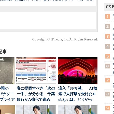
CX 
Copyright © ITmedia, Inc. All Rights Reserved.
記事
時間が
客に提案すべき「次の
流入「80％減」 AI検
パナソニ
一手」が分かる 千葉
索で大打撃を受けたH
アプライア
銀行がA強化で進め
ubSpotは、どうやっ
o...
る“One to On...
て“未来の顧...