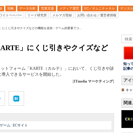
戦略
データ分析
営業支援
メディア運営
EC／オムニチャネル
デジタ
B
ワイトペーパー
リード研究所
メルマガ登録
お問い合わせ／運営者情報
TE」にくじ引きやクイズなどの機能を追加：ゲーム的要素でコ...
KARTE」にくじ引きやクイズなど
知っ
ラットフォーム「KARTE（カルテ）」において、くじ引きや診
記事
に導入できるサービスを開始した。
アイ
[
ITmedia マーケティング
]
キャ
関連
ゲーム
|
ECサイト