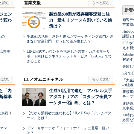
営業支援
新着
ージェン
製造業の8割が既存顧客深耕に注
顧客デ
う変わ
力 最もリソースを割いている施
営業成
策は？
Hub
課題と
れの
生成AIの活用、意外と進んだマーケティング部門と進
まない営業部門 どうして差が生じた？
SFA
える新
、広告主
LINE公式アカウントを活用した営業・カスタマーサ
Sale
ポート向けビジネスチャットサービス「BizClo」でで
解消す
きること
失敗し
5分で
EC／オムニチャネル
「大企
の組織
と「内
生成AI活用で進む アパレル大手
新規事
ティブ
断基準
アダストリアの「スタッフ全員マ
ーケター化計画」とは？
連結売
規事業
生き残り
【だから消費者に嫌われる】UI／UXの「アンチパタ
AI時
ーン」とは？
必要な
ヴァン・
ドン・キホーテが「フォートナイト」に登場 狙い
は？