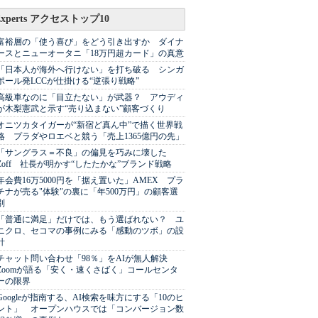
Experts アクセストップ10
富裕層の「使う喜び」をどう引き出すか ダイナ
ースとニューオータニ「18万円超カード」の真意
「日本人が海外へ行けない」を打ち破る シンガ
ポール発LCCが仕掛ける“逆張り戦略”
高級車なのに「目立たない」が武器？ アウディ
が木梨憲武と示す“売り込まない”顧客づくり
オニツカタイガーが“新宿ど真ん中”で描く世界戦
略 プラダやロエベと競う「売上1365億円の先」
「サングラス＝不良」の偏見を巧みに壊した
Zoff 社長が明かす“したたかな”ブランド戦略
年会費16万5000円を「据え置いた」AMEX プラ
チナが売る"体験"の裏に「年500万円」の顧客選
別
「普通に満足」だけでは、もう選ばれない？ ユ
ニクロ、セコマの事例にみる「感動のツボ」の設
計
チャット問い合わせ「98％」をAIが無人解決
Zoomが語る「安く・速くさばく」コールセンタ
ーの限界
Googleが指南する、AI検索を味方にする「10のヒ
ント」 オープンハウスでは「コンバージョン数