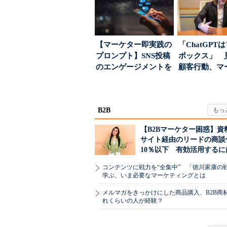
【マーケター即実践の
「ChatGPT
プロンプト】SNS投稿
ボックス」 
のエンゲージメントを
顧客行動、マ
高めるAI活用、ポ...
に残された打ち.
B2B
【B2Bマーケター困惑】資
サイト経由のリードの商談
10％以下 有効活用するに
コンテンツに戦力を“全集中” 「徳川家康の
学ぶ、いま必要なマーケティングとは
メルマガをきっかけにした商品購入、B2B商
れくらいの人が経験？