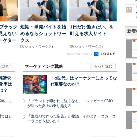
はブラック
短期・単発バイトを始
1日だけ働きたい、を
新着e
見えない
めるならショットワー
叶える求人サイト
ーケター
クス
..
PR(ショットワークス)
PR(ショットワークス)
Recommended by
マーケティング戦略
料請求
「α世代」はマーケターにとってな
化率は
ぜ重要なのか？
は？
戦略」に
「ブランドは叩かれて強くなる」 ジャガーのCMO
が語った炎上の乗り越え方
材ではど
「生成AIで作った広告」が物議 そのとき、コカ・コ
ーラはどう動いた？