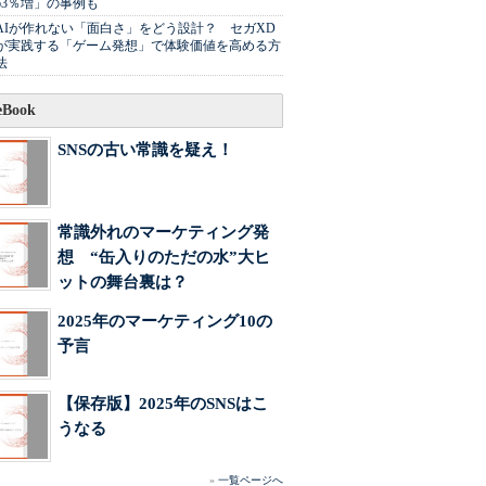
63％増」の事例も
AIが作れない「面白さ」をどう設計？ セガXD
が実践する「ゲーム発想」で体験価値を高める方
法
Book
SNSの古い常識を疑え！
常識外れのマーケティング発
想 “缶入りのただの水”大ヒ
ットの舞台裏は？
2025年のマーケティング10の
予言
【保存版】2025年のSNSはこ
うなる
»
一覧ページへ