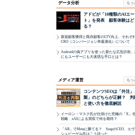
データ分析
アドビが「10種類のAIエ
ト」を発表 顧客体験はど
る？
新規顧客獲得と既存顧客のLTV向上、それぞ
CRO（コンバージョン率最適化）について
Androidの偽アプリを使った新たな広告詐欺
にもユーザーにも大迷惑な手口とは？
メディア運営
コンテンツSEOは「外注」
製」のどちらが正解？ 判
と使い方を徹底解説
イーロン・マスク氏が仕掛けた究極の「X」
戦略 xAIによる買収で何を期待？
「AR」でMetaに勝てる？ SnapのCEO、エ
シュピーゲル氏はこう語った