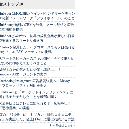
セストップ10
HubSpot CMOに聞いたインバウンドマーケティン
グの新フレームワーク「フライホイール」のこと
HubSpotが無料のCRMを強化、メール配信と広告
管理機能を提供
HubSpotとWeWork 世界の成長企業が新しい日常
で実践するスマートな働き方
VTuberを起用したライブコマースでモノは売れる
のか？ au PAY マーケットの挑戦
スマートスピーカーのスキル開発、今すぐ取り組
むために押さえておくべきこと
AIがあなたの代わりに企業へ電話……？
Google・AIエージェントの実力
FacebookとInstagramの広告品質強化へ Metaが
「ブロックリスト」対応を拡大
SimilarWebと「マーケットインテリジェンス」に
関するモヤモヤしたことを幹部に聞く
お金を払えばテレビに出られる？ 広報を狙う
「悪徳営業」の実態
LTVが「1.5倍」に ミツカン「腸活コミュニテ
ィ」が実証した、値上げ時代に選ばれ続ける方法
11～30位はこちら »