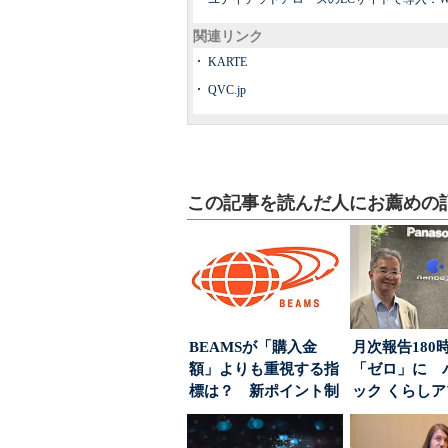
関連リンク
KARTE
QVC.jp
この記事を読んだ人にお薦めの
BEAMSが「購入金
月次報告180
額」よりも重視する指
「ゼロ」に 
標は？ 新ポイント制
ック くらし
度の狙い
ンス社が挑んだV