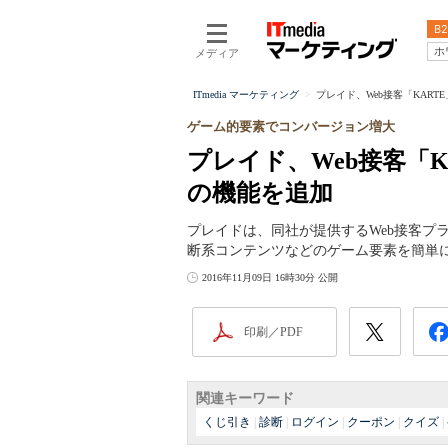
B2
ホ
メディア
ITmedia マーケティング
プレイド、Web接客「KAR
ゲーム的要素でコンバージョン増大
プレイド、Web接客「
の機能を追加
プレイドは、同社が提供するWeb接客プ
断系コンテンツなどのゲーム要素を簡単
2016年11月09日 16時30分 公開
印刷／PDF
関連キーワード
くじ引き
|
診断
|
ログイン
|
クーポン
|
クイズ
|