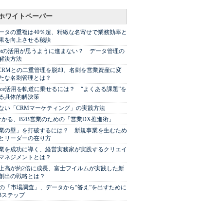
ホワイトペーパー
ータの重複は40％超、精緻な名寄せで業務効率と
果を向上させる秘訣
Spotの活用が思うように進まない？ データ管理の
解決方法
やCRMとの二重管理を脱却、名刺を営業資産に変
たな名刺管理とは？
sforce活用を軌道に乗せるには？ “よくある課題”を
る具体的解決策
ない「CRMマーケティング」の実践方法
分かる、B2B営業のための「営業DX推進術」
業の壁」を打破するには？ 新規事業を生むため
とリーダーの在り方
業を成功に導く、経営実務家が実践するクリエイ
マネジメントとは？
上高が約2倍に成長、富士フイルムが実践した新
創出の戦略とは？
代の「市場調査」、データから“答え”を出すために
3ステップ