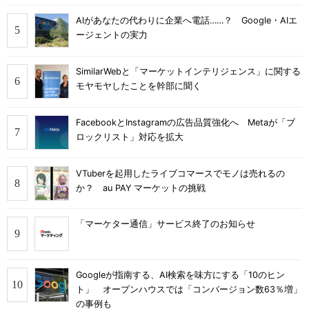
AIがあなたの代わりに企業へ電話……？ Google・AIエ
ージェントの実力
SimilarWebと「マーケットインテリジェンス」に関する
モヤモヤしたことを幹部に聞く
FacebookとInstagramの広告品質強化へ Metaが「ブ
ロックリスト」対応を拡大
VTuberを起用したライブコマースでモノは売れるの
か？ au PAY マーケットの挑戦
「マーケター通信」サービス終了のお知らせ
Googleが指南する、AI検索を味方にする「10のヒン
ト」 オープンハウスでは「コンバージョン数63％増」
の事例も