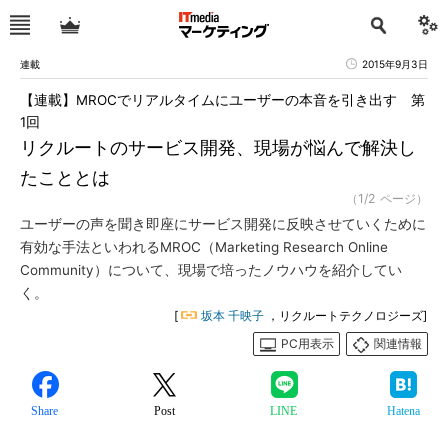
連載
2015年9月3日
【連載】MROCでリアルタイムにユーザーの本音を引き出す 第
1回
リクルートのサービス開発、現場が悩んで解決し
たこととは
（1/2 ページ）
ユーザーの声を聞き即座にサービス開発に反映させていくために
有効な手法といわれるMROC（Marketing Research Online
Community）について、現場で培ったノウハウを紹介してい
く。
[
坂本 千映子
，リクルートテクノロジーズ]
PC用表示
関連情報
Share
Post
LINE
Hatena