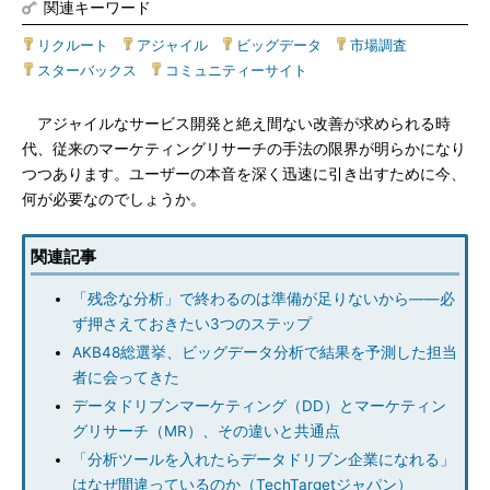
関連キーワード
リクルート
|
アジャイル
|
ビッグデータ
|
市場調査
|
スターバックス
|
コミュニティーサイト
アジャイルなサービス開発と絶え間ない改善が求められる時
代、従来のマーケティングリサーチの手法の限界が明らかになり
つつあります。ユーザーの本音を深く迅速に引き出すために今、
何が必要なのでしょうか。
関連記事
「残念な分析」で終わるのは準備が足りないから――必
ず押さえておきたい3つのステップ
AKB48総選挙、ビッグデータ分析で結果を予測した担当
者に会ってきた
データドリブンマーケティング（DD）とマーケティン
グリサーチ（MR）、その違いと共通点
「分析ツールを入れたらデータドリブン企業になれる」
はなぜ間違っているのか（TechTargetジャパン）