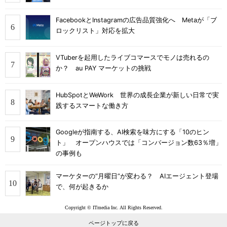
FacebookとInstagramの広告品質強化へ Metaが「ブ
ロックリスト」対応を拡大
VTuberを起用したライブコマースでモノは売れるの
か？ au PAY マーケットの挑戦
HubSpotとWeWork 世界の成長企業が新しい日常で実
践するスマートな働き方
Googleが指南する、AI検索を味方にする「10のヒン
ト」 オープンハウスでは「コンバージョン数63％増」
の事例も
マーケターの“月曜日”が変わる？ AIエージェント登場
で、何が起きるか
Copyright © ITmedia Inc. All Rights Reserved.
ページトップに戻る