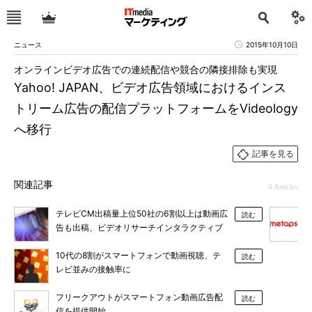
ニュース
2015年10月10日
オンラインビデオ広告での連続配信や競合の隣接排除も実現
Yahoo! JAPAN、ビデオ広告領域におけるインス
トリーム広告の配信プラットフォームをVideology
へ移行
記事を見る
関連記事
4 Articles
テレビCM出稿量上位50社の6割以上は動画広
読む
告も出稿、ビデオリサーチインタラクティブ
が調査
10代の8割がスマートフォンで動画視聴、テ
読む
レビ並みの接触率に
フリークアウトがスマートフォン動画広告配
読む
信を提供開始