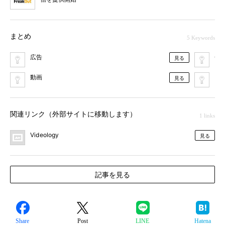
まとめ
5 Keywords
広告
CM
見る
動画
プ
見る
関連リンク（外部サイトに移動します）
1 links
Videology
見る
記事を見る
Share
Post
LINE
Hatena