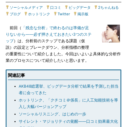
ソーシャルメディア
|
口コミ
|
ビッグデータ
|
2ちゃんねる
|
ブログ
|
ホットリンク
|
Twitter
|
掲示板
前回（
「残念な分析」で終わるのは準備が足
りないから――必ず押さえておきたい3つのステ
ップ
）は、分析前のステップである課題（仮
説）の設定とブレークダウン、分析指標の整理
の重要性について紹介しました。今回はいよいよ具体的な分析作
業のプロセスについて紹介したいと思います。
関連記事
AKB48総選挙、ビッグデータ分析で結果を予測した担当
者に会ってきた
ホットリンク、「クチコミ＠係長」に人工知能技術を導
入し大幅バージョンアップ
ソーシャルリスニング、はじめの一歩
サイレント・マジョリティの覚醒――口コミ効果最大化