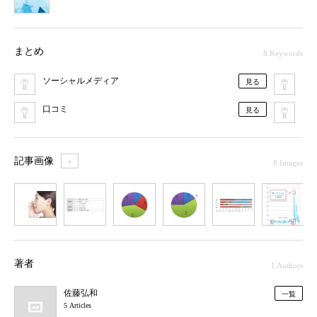
まとめ
8 Keywords
ソーシャルメディア
ビ
見る
口コミ
2
見る
記事画像
＋
8 Images
1
2
3
4
5
6
7
著者
1 Authors
佐藤弘和
一覧
5 Articles