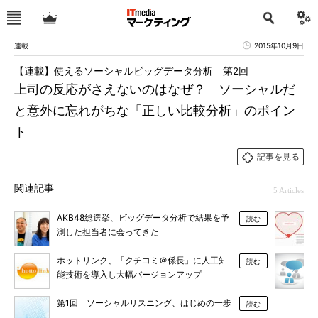
連載
2015年10月9日
【連載】使えるソーシャルビッグデータ分析 第2回
上司の反応がさえないのはなぜ？ ソーシャルだ
と意外に忘れがちな「正しい比較分析」のポイン
ト
記事を見る
関連記事
5 Articles
AKB48総選挙、ビッグデータ分析で結果を予
読む
測した担当者に会ってきた
ホットリンク、「クチコミ＠係長」に人工知
読む
能技術を導入し大幅バージョンアップ
第1回 ソーシャルリスニング、はじめの一歩
読む