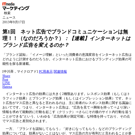
検索
ニュース
2013年9月17日
第1回 ネット広告でブランドコミュニケーションは無
理！！（なのだろうか？）
：
【連載】インターネットは
ブランド広告を変えるのか？
「ブランド認知」「イメージ理解」といった消費者の意識変容をインターネット広告は
どのように計測するのだろうか。インターネット広告におけるブランディング効果の可
能性を探る新連載。
[中川斉，マイクロアド]
PC用表示
関連情報
Share
Post
LINE
Hatena
インターネット広告の効果には大きく2種類あります。レスポンス効果（もしくはト
ラフィック効果）とブランディング効果（もしくはインプレッション効果）です。ネッ
ト広告がマス広告と異なると言われるのは、主に前者のレスポンス効果に関する議論に
おいてです。つまり、インターネット広告は、“広告を見て⇒興味を持って⇒より深い
情報を求めて能動的に行動を起こす（クリック）⇒さらにその後のサイト内行動を追う
ことができる”という、いわゆる「広告効果が測定可能」な特徴を持っており、その点
でマス広告と差別化されます。
一方、「ブランドを認知してもらう」「好きになってもらう」などのブランディング
効果については、効果がないことはないが、マス広告の方が有利だと言われることが多