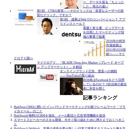
ー、データを巡る「ちょっと
した」視点の違い
第1回 CTRの真実――そのクリックは「良質なユーザーの良
質なクリック」ですか？
第3回 成果はWebでのコンバージョン？ アプ
リインストール？
電通と富士通、ビッグデータ
を活用したマーケティング領
域の事業で協業
2016年のRTB
市場規模は
2011年の16倍
超へ――マイ
クロアド調べ
マイクロアド、「BLADE Open App Market（ブレード オープ
ン アップマーケット）」を創設
オンラインブランド広告、普及への挑戦
――YouTubeの取り組み
自治体はFacebookをどう活用
しているのか？ 3自治体の責任
者に本音を聞く
記事ランキング
HubSpot CMOに聞いたインバウンドマーケティングの新フレームワーク「フラ
イホイール」のこと
HubSpotが無料のCRMを強化、メール配信と広告管理機能を提供
スマートスピーカーのスキル開発、今すぐ取り組むために押さえておくべきこ
と
HubSpotとWeWork 世界の成長企業が新しい日常で実践するスマートな働き方