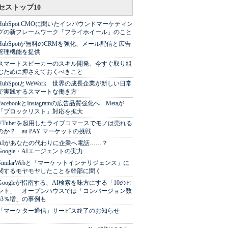
セストップ10
HubSpot CMOに聞いたインバウンドマーケティン
グの新フレームワーク「フライホイール」のこと
HubSpotが無料のCRMを強化、メール配信と広告
管理機能を提供
スマートスピーカーのスキル開発、今すぐ取り組
むために押さえておくべきこと
HubSpotとWeWork 世界の成長企業が新しい日常
で実践するスマートな働き方
FacebookとInstagramの広告品質強化へ Metaが
「ブロックリスト」対応を拡大
VTuberを起用したライブコマースでモノは売れる
のか？ au PAY マーケットの挑戦
AIがあなたの代わりに企業へ電話……？
Google・AIエージェントの実力
SimilarWebと「マーケットインテリジェンス」に
関するモヤモヤしたことを幹部に聞く
Googleが指南する、AI検索を味方にする「10のヒ
ント」 オープンハウスでは「コンバージョン数
63％増」の事例も
「マーケター通信」サービス終了のお知らせ