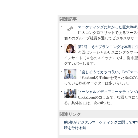
関連記事
マーケティングに疎かった巨大Bto
巨大コングロマリットであるマース
個々のグループ社員を通してビジネスやサー
第2回 そのプランニングは本当に
今回はソーシャルリスニングをマー
インサイト（＝心のスイッチ）です。従来型
グでカバーします。
「楽しそうでカッコ良い、BtoCマ
「FacebookやTwitterを使
っているBtoBマーケターは多いらしい。
ソーシャルメディアマーケティング
ClickZ.comのコラムで、役員
る。具体的には、次の6つだ。
関連リンク
約6割がデジタルマーケティングに関してす
暗を分ける鍵