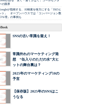
Zoomが語る「安く・速くさばく」コールセンタ
ーの限界
Googleが指南する、AI検索を味方にする「10のヒ
ント」 オープンハウスでは「コンバージョン数
63％増」の事例も
Book
SNSの古い常識を疑え！
常識外れのマーケティング発
想 “缶入りのただの水”大ヒ
ットの舞台裏は？
2025年のマーケティング10の
予言
【保存版】2025年のSNSはこ
うなる