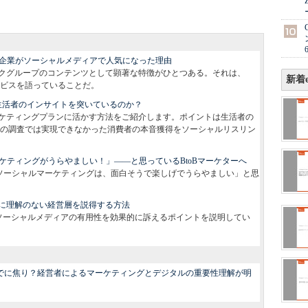
B企業がソーシャルメディアで人気になった理由
クグループのコンテンツとして顕著な特徴がひとつある。それは、
新着e
ビスを語っていることだ。
生活者のインサイトを突いているのか？
ケティングプランに活かす方法をご紹介します。ポイントは生活者の
の調査では実現できなかった消費者の本音獲得をソーシャルリスリン
ーケティングがうらやましい！」――と思っているBtoBマーケターへ
ったBtoCのソーシャルマーケティングは、面白そうで楽しげでうらやましい」と思
に理解のない経営層を説得する方法
たちにソーシャルメディアの有用性を効果的に訴えるポイントを説明してい
でに焦り？経営者によるマーケティングとデジタルの重要性理解が明