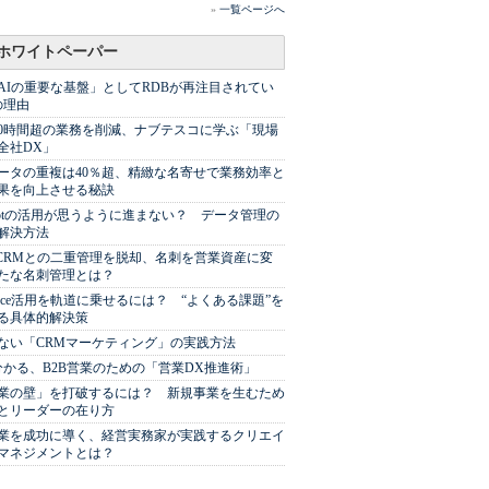
»
一覧ページへ
ホワイトペーパー
AIの重要な基盤」としてRDBが再注目されてい
の理由
00時間超の業務を削減、ナブテスコに学ぶ「現場
全社DX」
ータの重複は40％超、精緻な名寄せで業務効率と
果を向上させる秘訣
Spotの活用が思うように進まない？ データ管理の
解決方法
やCRMとの二重管理を脱却、名刺を営業資産に変
たな名刺管理とは？
sforce活用を軌道に乗せるには？ “よくある課題”を
る具体的解決策
ない「CRMマーケティング」の実践方法
分かる、B2B営業のための「営業DX推進術」
業の壁」を打破するには？ 新規事業を生むため
とリーダーの在り方
業を成功に導く、経営実務家が実践するクリエイ
マネジメントとは？