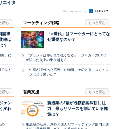
リエイタ
要な役
Recommended by
マーケティング戦略
料請求
「α世代」はマーケターにとってな
化率は
ぜ重要なのか？
は？
戦略」に
「ブランドは叩かれて強くなる」 ジャガーのCMO
が語った炎上の乗り越え方
材ではど
「生成AIで作った広告」が物議 そのとき、コカ・コ
ーラはどう動いた？
営業支援
ージェン
製造業の8割が既存顧客深耕に注
う変わ
力 最もリソースを割いている施
策は？
れの
生成AIの活用、意外と進んだマーケティング部門と進