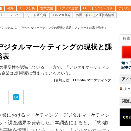
戦略
データ分析
営業支援
メディア運営
EC／オムニチャネル
デジタ
B
ワイトペーパー
リード研究所
メルマガ登録
お問い合わせ／運営者情報
ビシステムズ、「デジタルマーケティングの現状と課題」アンケート結果を発表：...
デジタルマーケティングの現状と課
発表
知っ
グの重要性を認識している」一方で、「デジタルマーケティン
記事
る企業は2割程度に留まっているという。
アイ
[岩崎史絵，
ITmedia マーケティング
]
キャ
関連
「企業におけるマーケティング、デジタルマーケティン
ット調査結果を発表した。本調査によると、「約8割
重要性を認識している」一方で、「デジタルマーケテ