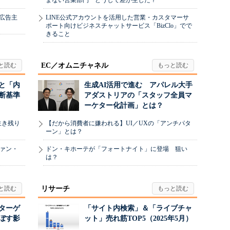
まない営業部門 どうして差が生じた？
、広告主
LINE公式アカウントを活用した営業・カスタマーサ
ポート向けビジネスチャットサービス「BizClo」でで
きること
EC／オムニチャネル
と「内
生成AI活用で進む アパレル大手
断基準
アダストリアの「スタッフ全員マ
ーケター化計画」とは？
生き残り
【だから消費者に嫌われる】UI／UXの「アンチパタ
ーン」とは？
ヴァン・
ドン・キホーテが「フォートナイト」に登場 狙い
は？
リサーチ
リターゲ
「サイト内検索」＆「ライブチャ
ぼす影
ット」売れ筋TOP5（2025年5月）