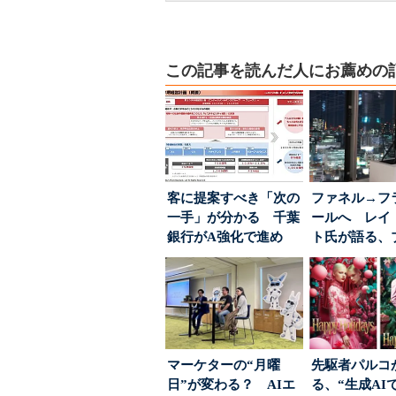
この記事を読んだ人にお薦めの
客に提案すべき「次の
ファネル→フ
一手」が分かる 千葉
ールへ レイ
銀行がA強化で進め
ト氏が語る、
る“One to On...
が「信頼」を
め...
マーケターの“月曜
先駆者パルコ
日”が変わる？ AIエ
る、“生成AI