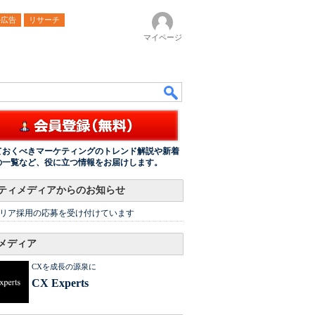
ル広告
リサーチ
マイページ
ておくべきマーケティングのトレンド解説や新着
の一覧など、役に立つ情報をお届けします。
ティメディアからのお知らせ
リア採用の応募を受け付けています
メディア
CXを成長の源泉に
CX Experts