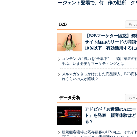
ージェント登場で、何
作の勘所 ク
が起きるか
ーに残る「重
割...
B2B
【B2Bマーケター困惑】資
サイト経由のリードの商談
10％以下 有効活用するに
コンテンツに戦力を“全集中” 「徳川家康の
学ぶ、いま必要なマーケティングとは
メルマガをきっかけにした商品購入、B2B商
れくらいの人が経験？
データ分析
アドビが「10種類のAIエ
ト」を発表 顧客体験はど
る？
新規顧客獲得と既存顧客のLTV向上、それぞ