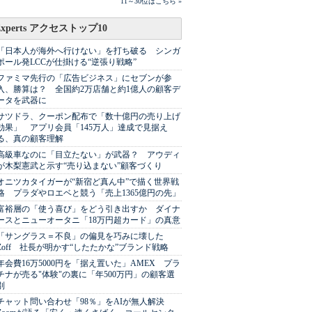
11～30位はこちら »
Experts アクセストップ10
「日本人が海外へ行けない」を打ち破る シンガ
ポール発LCCが仕掛ける“逆張り戦略”
ファミマ先行の「広告ビジネス」にセブンが参
入、勝算は？ 全国約2万店舗と約1億人の顧客デ
ータを武器に
サツドラ、クーポン配布で「数十億円の売り上げ
効果」 アプリ会員「145万人」達成で見据え
る、真の顧客理解
高級車なのに「目立たない」が武器？ アウディ
が木梨憲武と示す“売り込まない”顧客づくり
オニツカタイガーが“新宿ど真ん中”で描く世界戦
略 プラダやロエベと競う「売上1365億円の先」
富裕層の「使う喜び」をどう引き出すか ダイナ
ースとニューオータニ「18万円超カード」の真意
「サングラス＝不良」の偏見を巧みに壊した
Zoff 社長が明かす“したたかな”ブランド戦略
年会費16万5000円を「据え置いた」AMEX プラ
チナが売る"体験"の裏に「年500万円」の顧客選
別
チャット問い合わせ「98％」をAIが無人解決