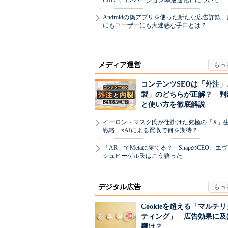
CRO（コンバージョン率最適化）について
Androidの偽アプリを使った新たな広告詐欺
にもユーザーにも大迷惑な手口とは？
メディア運営
コンテンツSEOは「外注」
製」のどちらが正解？ 判
と使い方を徹底解説
イーロン・マスク氏が仕掛けた究極の「X」
戦略 xAIによる買収で何を期待？
「AR」でMetaに勝てる？ SnapのCEO、エ
シュピーゲル氏はこう語った
デジタル広告
Cookieを超える「マルチ
ティング」 広告効果に及
響は？