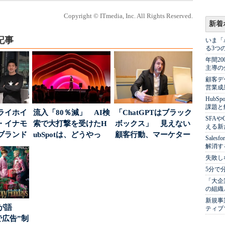
Copyright © ITmedia, Inc. All Rights Reserved.
新着
記事
いま「
る3つ
年間2
主導の
顧客デ
営業成
Hub
課題と
ライホイ
流入「80％減」 AI検
「ChatGPTはブラック
SFA
・イナモ
索で大打撃を受けたH
ボックス」 見えない
える新
ブランド
ubSpotは、どうやっ
顧客行動、マーケター
Sale
得るた
て“未来の顧...
に残された打ち...
解消す
失敗し
5分で
「大企
の組織
新規事
が語
ティブ
で広告”制