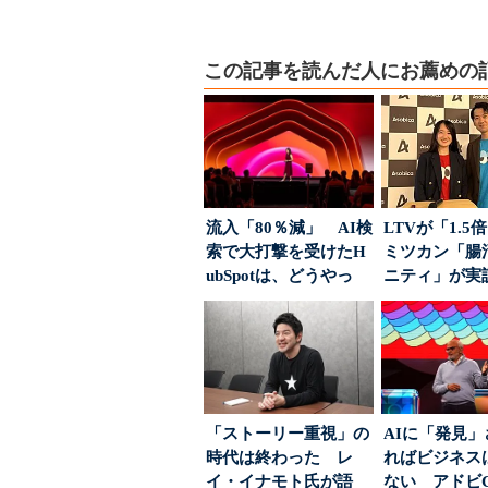
この記事を読んだ人にお薦めの
流入「80％減」 AI検
LTVが「1.
索で大打撃を受けたH
ミツカン「腸
ubSpotは、どうやっ
ニティ」が実
て“未来の顧...
値上げ時代に選ば
「ストーリー重視」の
AIに「発見
時代は終わった レ
ればビジネス
イ・イナモト氏が語
ない アドビ