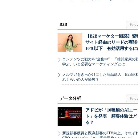
る、信頼を軸にしたブ
った、AIエージ
ラン...
B2B
【B2Bマーケター困惑】資
サイト経由のリードの商談
10％以下 有効活用するに
コンテンツに戦力を“全集中” 「徳川家康の
学ぶ、いま必要なマーケティングとは
メルマガをきっかけにした商品購入、B2B商
れくらいの人が経験？
データ分析
アドビが「10種類のAIエ
ト」を発表 顧客体験はど
る？
新規顧客獲得と既存顧客のLTV向上、それぞ