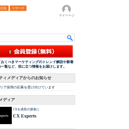
ル広告
リサーチ
マイページ
ておくべきマーケティングのトレンド解説や新着
の一覧など、役に立つ情報をお届けします。
ティメディアからのお知らせ
リア採用の応募を受け付けています
メディア
CXを成長の源泉に
CX Experts