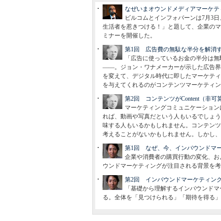
なぜいまオウンドメディアマーケティ
ビルコムとインフォバーンは7月3日
生活者を惹きつける！」と題して、企業のマ
ミナーを開催した。
第1回 広告費の無駄な半分を解消
「広告に使っているお金の半分は無
――。ジョン・ワナメーカーが示した広告界
を変えて、デジタル時代に即したマーケティ
を与えてくれるのがコンテンツマーケティン
第2回 コンテンツがContent（非
マーケティングコミュニケーション
れば、動画や写真だという人もいるでしょう
味する人もいるかもしれません。コンテンツ
考えることがないかもしれません。しかし、
第1回 なぜ、今、インバウンドマ
企業や消費者の購買行動の変化、お
ウンドマーケティングが注目される背景を考
第2回 インバウンドマーケティン
「基礎から理解するインバウンドマ
る。全体を「見つけられる」「期待を得る」