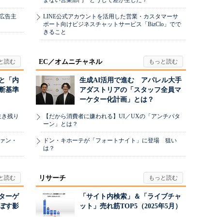
まない営業部門 どうして差が生じた？
、広告主
LINE公式アカウントを活用した営業・カスタマーサ
ポート向けビジネスチャットサービス「BizClo」でで
きること
EC／オムニチャネル
と「内
生成AI活用で進む アパレル大手
断基準
アダストリアの「スタッフ全員マ
ーケター化計画」とは？
生き残り
【だから消費者に嫌われる】UI／UXの「アンチパタ
ーン」とは？
ヴァン・
ドン・キホーテが「フォートナイト」に登場 狙い
は？
リサーチ
リターゲ
「サイト内検索」＆「ライブチャ
ぼす影
ット」売れ筋TOP5（2025年5月）