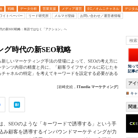
戦略
データ分析
営業支援
メディア運営
EC／オムニチャネル
デジタ
B
ワイトペーパー
リード研究所
メルマガ登録
お問い合わせ／運営者情報
代の新SEO戦略：単語ではなく「アクション」へ
グ時代の新SEO戦略
新しいマーケティング手法の登場によって、SEOの考え方に
知っ
ンテンツ内容の精査と共に、「顧客ライフサイクルに応じたキ
記事
るチャネルの特定」を考えてキーワードを設定する必要がある
アイ
[岩崎史絵，
ITmedia マーケティング
]
キャ
関連
、SEOのような「キーワードで誘導する」という手
込み顧客を誘導するインバウンドマーケティングが力