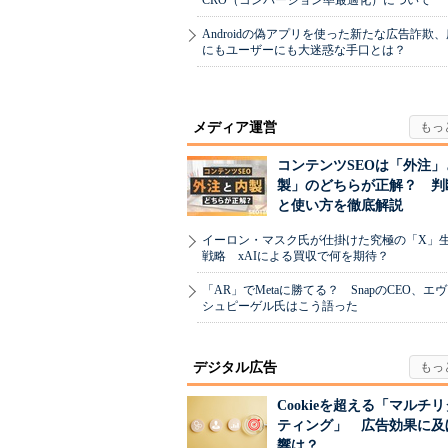
CRO（コンバージョン率最適化）について
Androidの偽アプリを使った新たな広告詐欺
にもユーザーにも大迷惑な手口とは？
メディア運営
コンテンツSEOは「外注」
製」のどちらが正解？ 判
と使い方を徹底解説
イーロン・マスク氏が仕掛けた究極の「X」
戦略 xAIによる買収で何を期待？
「AR」でMetaに勝てる？ SnapのCEO、エ
シュピーゲル氏はこう語った
デジタル広告
Cookieを超える「マルチ
ティング」 広告効果に及
響は？