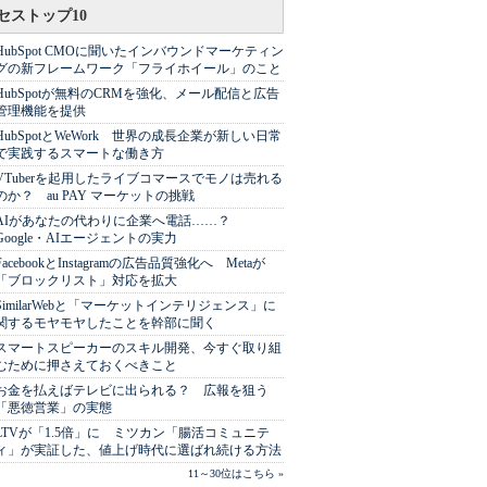
セストップ10
HubSpot CMOに聞いたインバウンドマーケティン
グの新フレームワーク「フライホイール」のこと
HubSpotが無料のCRMを強化、メール配信と広告
管理機能を提供
HubSpotとWeWork 世界の成長企業が新しい日常
で実践するスマートな働き方
VTuberを起用したライブコマースでモノは売れる
のか？ au PAY マーケットの挑戦
AIがあなたの代わりに企業へ電話……？
Google・AIエージェントの実力
FacebookとInstagramの広告品質強化へ Metaが
「ブロックリスト」対応を拡大
SimilarWebと「マーケットインテリジェンス」に
関するモヤモヤしたことを幹部に聞く
スマートスピーカーのスキル開発、今すぐ取り組
むために押さえておくべきこと
お金を払えばテレビに出られる？ 広報を狙う
「悪徳営業」の実態
LTVが「1.5倍」に ミツカン「腸活コミュニテ
ィ」が実証した、値上げ時代に選ばれ続ける方法
11～30位はこちら »