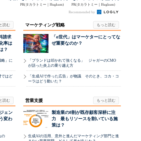
...
PR(タカラトミー｜Hugkum)
くさんの「アニア ...
PR(タカラトミー｜Hugkum)
くさんの「アニア ...
Recommended by
マーケティング戦略
料請求
「α世代」はマーケターにとってな
化率は
ぜ重要なのか？
は？
戦略」に
「ブランドは叩かれて強くなる」 ジャガーのCMO
が語った炎上の乗り越え方
材ではど
「生成AIで作った広告」が物議 そのとき、コカ・コ
ーラはどう動いた？
営業支援
ージェン
製造業の8割が既存顧客深耕に注
う変わ
力 最もリソースを割いている施
策は？
れの
生成AIの活用、意外と進んだマーケティング部門と進