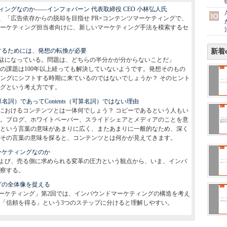
ングなのか――インフォバーン 代表取締役 CEO 小林弘人氏
、「広告依存からの脱却を目指せ PR×コンテンツマーケティングで、
ーケティング担当者向けに、新しいマーケティング手法を模索するセ
するためには、発想の転換が必要
新着e
駄になっている。問題は、どちらの半分かが分からないことだ」
の課題は100年以上経っても解決していないようです。発想そのもの
ングにシフトする時期に来ているのではないでしょうか？ そのヒント
グという考え方です。
可算名詞）であってContents（可算名詞）ではない理由
におけるコンテンツとは一体何でしょう？ コピーであるという人もい
。ブログ、ホワイトペーパー、スライドシェアとメディアのことを意
という言葉の意味があまりに広く、またあまりに一般的なため、深く
その言葉の意味を探ると、コンテンツとは何かが見えてきます。
ーケティングなのか
よび、売る側に求められる変革の圧力という観点から、いま、インバ
察する。
グの全体像を捉える
ーケティング」第2回では、インバウンドマーケティングの構造を考え
「信頼を得る」という3つのステップに分けると理解しやすい。