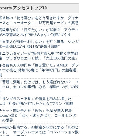
Experts アクセストップ10
富裕層の「使う喜び」をどう引き出すか ダイナ
ースとニューオータニ「18万円超カード」の真意
高級車なのに「目立たない」が武器？ アウディ
が木梨憲武と示す“売り込まない”顧客づくり
「日本人が海外へ行けない」を打ち破る シンガ
ポール発LCCが仕掛ける“逆張り戦略”
オニツカタイガーが“新宿ど真ん中”で描く世界戦
略 プラダやロエベと競う「売上1365億円の先」
年会費16万5000円を「据え置いた」AMEX プラ
チナが売る"体験"の裏に「年500万円」の顧客選
別
「普通に満足」だけでは、もう選ばれない？ ユ
ニクロ、セコマの事例にみる「感動のツボ」の設
計
「サングラス＝不良」の偏見を巧みに壊した
Zoff 社長が明かす“したたかな”ブランド戦略
チャット問い合わせ「98％」をAIが無人解決
Zoomが語る「安く・速くさばく」コールセンタ
ーの限界
Googleが指南する、AI検索を味方にする「10のヒ
ント」 オープンハウスでは「コンバージョン数