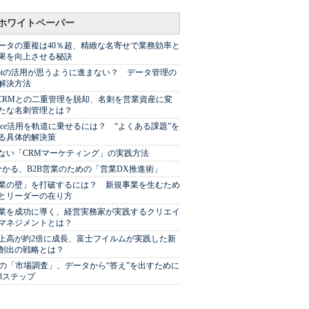
ホワイトペーパー
ータの重複は40％超、精緻な名寄せで業務効率と
果を向上させる秘訣
Spotの活用が思うように進まない？ データ管理の
解決方法
やCRMとの二重管理を脱却、名刺を営業資産に変
たな名刺管理とは？
sforce活用を軌道に乗せるには？ “よくある課題”を
る具体的解決策
ない「CRMマーケティング」の実践方法
分かる、B2B営業のための「営業DX推進術」
業の壁」を打破するには？ 新規事業を生むため
とリーダーの在り方
業を成功に導く、経営実務家が実践するクリエイ
マネジメントとは？
上高が約2倍に成長、富士フイルムが実践した新
創出の戦略とは？
代の「市場調査」、データから“答え”を出すために
3ステップ