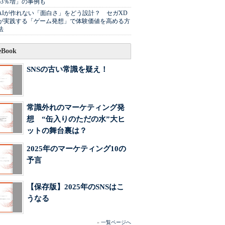
63％増」の事例も
AIが作れない「面白さ」をどう設計？ セガXD
が実践する「ゲーム発想」で体験価値を高める方
法
Book
SNSの古い常識を疑え！
常識外れのマーケティング発
想 “缶入りのただの水”大ヒ
ットの舞台裏は？
2025年のマーケティング10の
予言
【保存版】2025年のSNSはこ
うなる
»
一覧ページへ