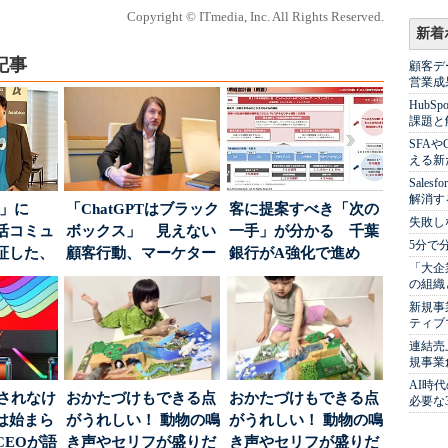
Copyright © ITmedia, Inc. All Rights Reserved.
新着
記事
顧客デ
営業成
Hub
課題と
SFA
える新
Sale
解消す
5倍」に
「ChatGPTはブラック
客に提案すべき「次の
失敗し
活コミュ
ボックス」 見えない
一手」が分かる 千葉
5分で
証した、
顧客行動、マーケター
銀行がA強化で進め
「大企
...
に残された打ち...
る“One to On...
の組織
新規事
ティブ
連結売
規事業
AI時
」されなけ
おかたづけもできる点
おかたづけもできる点
必要な
は始まら
がうれしい！ 動物の鳴
がうれしい！ 動物の鳴
CEOが語
き声やセリフが盛りだ
き声やセリフが盛りだ