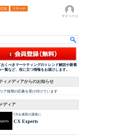
ル広告
リサーチ
マイページ
ておくべきマーケティングのトレンド解説や新着
の一覧など、役に立つ情報をお届けします。
ティメディアからのお知らせ
リア採用の応募を受け付けています
メディア
CXを成長の源泉に
CX Experts