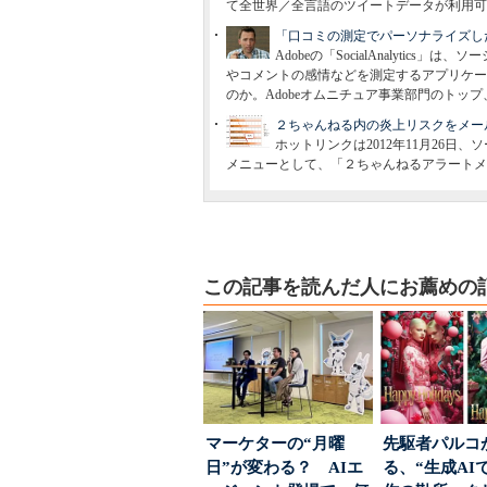
て全世界／全言語のツイートデータが利用可
「口コミの測定でパーソナライズした施
Adobeの「SocialAnalyti
やコメントの感情などを測定するアプリケー
のか。Adobeオムニチュア事業部門のトッ
２ちゃんねる内の炎上リスクをメー
ホットリンクは2012年11月26日、
メニューとして、「２ちゃんねるアラートメ
この記事を読んだ人にお薦めの
マーケターの“月曜
先駆者パルコ
日”が変わる？ AIエ
る、“生成AI