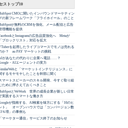
セストップ10
HubSpot CMOに聞いたインバウンドマーケティン
グの新フレームワーク「フライホイール」のこと
HubSpotが無料のCRMを強化、メール配信と広告
管理機能を提供
FacebookとInstagramの広告品質強化へ Metaが
「ブロックリスト」対応を拡大
VTuberを起用したライブコマースでモノは売れる
のか？ au PAY マーケットの挑戦
AIがあなたの代わりに企業へ電話……？
Google・AIエージェントの実力
SimilarWebと「マーケットインテリジェンス」に
関するモヤモヤしたことを幹部に聞く
スマートスピーカーのスキル開発、今すぐ取り組
むために押さえておくべきこと
HubSpotとWeWork 世界の成長企業が新しい日常
で実践するスマートな働き方
Googleが指南する、AI検索を味方にする「10のヒ
ント」 オープンハウスでは「コンバージョン数
63％増」の事例も
「マーケター通信」サービス終了のお知らせ