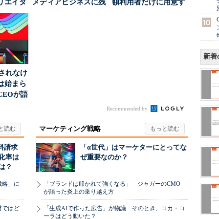
リエイタ
メディアビジネスに残
額利用者だけに用意す
要な役
された“勝ち筋...
る「特別体験」
新着e
」されなけ
は始まら
CEOが語
...
Recommended by
マーケティング戦略
料請求
「α世代」はマーケターにとってな
化率は
ぜ重要なのか？
は？
戦略」に
「ブランドは叩かれて強くなる」 ジャガーのCMO
が語った炎上の乗り越え方
材ではど
「生成AIで作った広告」が物議 そのとき、コカ・コ
ーラはどう動いた？