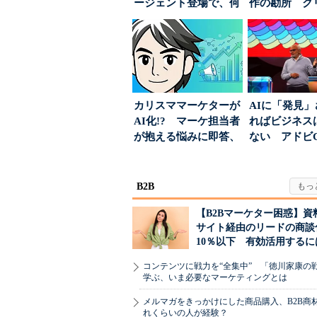
ージェント登場で、何
作の勘所 ク
が起きるか
ーに残る「重
割...
カリスママーケターが
AIに「発見
AI化!? マーケ担当者
ればビジネス
が抱える悩みに即答、
ない アドビ
実力は？
った、AIエージ
B2B
【B2Bマーケター困惑】資
サイト経由のリードの商談
10％以下 有効活用するに
コンテンツに戦力を“全集中” 「徳川家康の
学ぶ、いま必要なマーケティングとは
メルマガをきっかけにした商品購入、B2B商
れくらいの人が経験？