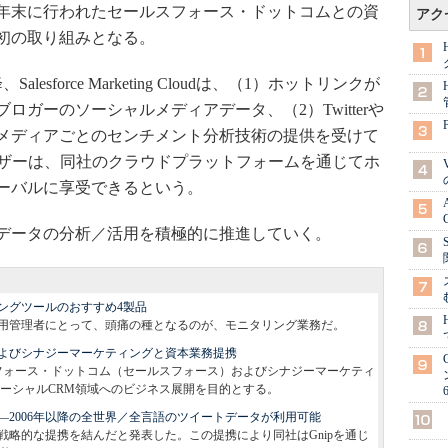
2年末に行われたセールスフォース・ドットコムとの資
アク
初の取り組みとなる。
force Marketing Cloudは、（1）ホットリンクが
万ブロガーのソーシャルメディアデータ、（2）Twitterや
メディアごとのセンチメント分析技術の提供を受けて
eのユーザーは、同社のクラウドプラットフォームを通じてホ
ーバルに享受できるという。
データの分析／活用を積極的に推進していく。
ングツールのおすすめ4製品
用管理者にとって、頭痛の種となるのが、モニタリング業務だ。
よびシナジーマーケティングと資本業務提携
スフォース・ドットコム（セールスフォース）およびシナジーマーケティ
ーシャルCRM領域へのビジネス展開を目的とする。
――2006年以降の全世界／全言語のツイートデータが利用可能
pと戦略的な提携を結んだと発表した。この提携により同社はGnipを通じ