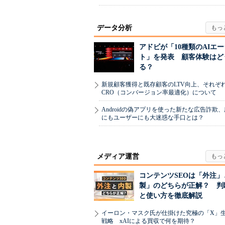
データ分析
アドビが「10種類のAIエ
ト」を発表 顧客体験はど
る？
新規顧客獲得と既存顧客のLTV向上、それぞ
CRO（コンバージョン率最適化）について
Androidの偽アプリを使った新たな広告詐欺
にもユーザーにも大迷惑な手口とは？
メディア運営
コンテンツSEOは「外注」
製」のどちらが正解？ 判
と使い方を徹底解説
イーロン・マスク氏が仕掛けた究極の「X」
戦略 xAIによる買収で何を期待？