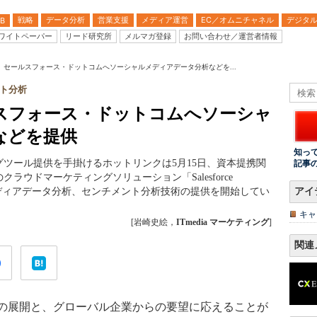
戦略
データ分析
営業支援
メディア運営
EC／オムニチャネル
デジタ
B
ワイトペーパー
リード研究所
メルマガ登録
お問い合わせ／運営者情報
、セールスフォース・ドットコムへソーシャルメディアデータ分析などを...
ト分析
スフォース・ドットコムへソーシャ
などを提供
知っ
ツール提供を手掛けるホットリンクは5月15日、資本提携関
記事
ウドマーケティングソリューション「Salesforce
ーシャルメディアデータ分析、センチメント分析技術の提供を開始してい
アイ
キャ
[岩崎史絵，
ITmedia マーケティング
]
関連
の展開と、グローバル企業からの要望に応えることが