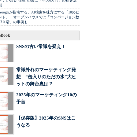
チナが売る"体験"の裏に「年500万円」の顧客選
別
Googleが指南する、AI検索を味方にする「10のヒ
ント」 オープンハウスでは「コンバージョン数
63％増」の事例も
Book
SNSの古い常識を疑え！
常識外れのマーケティング発
想 “缶入りのただの水”大ヒ
ットの舞台裏は？
2025年のマーケティング10の
予言
【保存版】2025年のSNSはこ
うなる