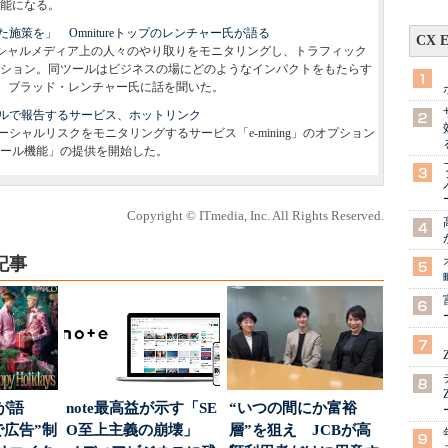
能になる。
策を」 Omnitureトップのレンチャー氏が語る
CX 
cs」は、ソーシャルメディア上の人々のやり取りをモニタリングし、トラフィック
ション。同ツールはビジネスの場にどのようなインパクトをもたらす
プ、ブラッド・レンチャー氏に話を聞いた。
ルで報告するサービス、ホットリンク
ソーシャルリスクをモニタリングするサービス「e-mining」のオプション
ール機能」の提供を開始した。
Copyright © ITmedia, Inc. All Rights Reserved.
記事
が語
note最高益が示す「SE
“いつの間にか富裕
で広告”制
O至上主義の崩壊」
層”を狙え JCBが高