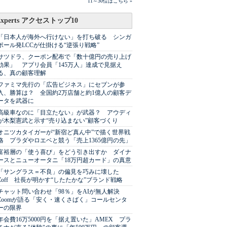
11～30位はこちら »
Experts アクセストップ10
「日本人が海外へ行けない」を打ち破る シンガ
ポール発LCCが仕掛ける“逆張り戦略”
サツドラ、クーポン配布で「数十億円の売り上げ
効果」 アプリ会員「145万人」達成で見据え
る、真の顧客理解
ファミマ先行の「広告ビジネス」にセブンが参
入、勝算は？ 全国約2万店舗と約1億人の顧客デ
ータを武器に
高級車なのに「目立たない」が武器？ アウディ
が木梨憲武と示す“売り込まない”顧客づくり
オニツカタイガーが“新宿ど真ん中”で描く世界戦
略 プラダやロエベと競う「売上1365億円の先」
富裕層の「使う喜び」をどう引き出すか ダイナ
ースとニューオータニ「18万円超カード」の真意
「サングラス＝不良」の偏見を巧みに壊した
Zoff 社長が明かす“したたかな”ブランド戦略
チャット問い合わせ「98％」をAIが無人解決
Zoomが語る「安く・速くさばく」コールセンタ
ーの限界
年会費16万5000円を「据え置いた」AMEX プラ