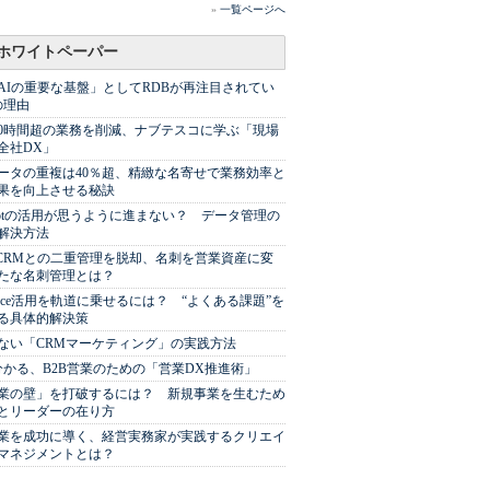
»
一覧ページへ
ホワイトペーパー
AIの重要な基盤」としてRDBが再注目されてい
の理由
00時間超の業務を削減、ナブテスコに学ぶ「現場
全社DX」
ータの重複は40％超、精緻な名寄せで業務効率と
果を向上させる秘訣
Spotの活用が思うように進まない？ データ管理の
解決方法
やCRMとの二重管理を脱却、名刺を営業資産に変
たな名刺管理とは？
sforce活用を軌道に乗せるには？ “よくある課題”を
る具体的解決策
ない「CRMマーケティング」の実践方法
分かる、B2B営業のための「営業DX推進術」
業の壁」を打破するには？ 新規事業を生むため
とリーダーの在り方
業を成功に導く、経営実務家が実践するクリエイ
マネジメントとは？