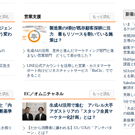
新着
営業支援
いま「
ージェン
製造業の8割が既存顧客深耕に注
る3つ
う変わ
力 最もリソースを割いている施
年間2
策は？
主導の
顧客デ
れの
生成AIの活用、意外と進んだマーケティング部門と進
営業成
まない営業部門 どうして差が生じた？
Hub
課題と
、広告主
LINE公式アカウントを活用した営業・カスタマーサ
ポート向けビジネスチャットサービス「BizClo」でで
SFA
きること
える新
Sale
解消す
EC／オムニチャネル
失敗し
5分で
と「内
生成AI活用で進む アパレル大手
「大企
断基準
アダストリアの「スタッフ全員マ
の組織
ーケター化計画」とは？
新規事
ティブ
生き残り
【だから消費者に嫌われる】UI／UXの「アンチパタ
ーン」とは？