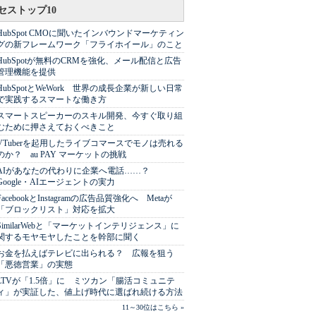
セストップ10
HubSpot CMOに聞いたインバウンドマーケティン
グの新フレームワーク「フライホイール」のこと
HubSpotが無料のCRMを強化、メール配信と広告
管理機能を提供
HubSpotとWeWork 世界の成長企業が新しい日常
で実践するスマートな働き方
スマートスピーカーのスキル開発、今すぐ取り組
むために押さえておくべきこと
VTuberを起用したライブコマースでモノは売れる
のか？ au PAY マーケットの挑戦
AIがあなたの代わりに企業へ電話……？
Google・AIエージェントの実力
FacebookとInstagramの広告品質強化へ Metaが
「ブロックリスト」対応を拡大
SimilarWebと「マーケットインテリジェンス」に
関するモヤモヤしたことを幹部に聞く
お金を払えばテレビに出られる？ 広報を狙う
「悪徳営業」の実態
LTVが「1.5倍」に ミツカン「腸活コミュニテ
ィ」が実証した、値上げ時代に選ばれ続ける方法
11～30位はこちら »