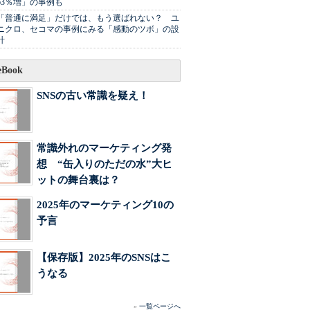
63％増」の事例も
「普通に満足」だけでは、もう選ばれない？ ユ
ニクロ、セコマの事例にみる「感動のツボ」の設
計
Book
SNSの古い常識を疑え！
常識外れのマーケティング発
想 “缶入りのただの水”大ヒ
ットの舞台裏は？
2025年のマーケティング10の
予言
【保存版】2025年のSNSはこ
うなる
»
一覧ページへ