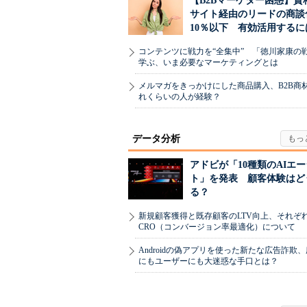
【B2Bマーケター困惑】資
サイト経由のリードの商談
10％以下 有効活用するに
コンテンツに戦力を“全集中” 「徳川家康の
学ぶ、いま必要なマーケティングとは
メルマガをきっかけにした商品購入、B2B商
れくらいの人が経験？
データ分析
アドビが「10種類のAIエ
ト」を発表 顧客体験はど
る？
新規顧客獲得と既存顧客のLTV向上、それぞ
CRO（コンバージョン率最適化）について
Androidの偽アプリを使った新たな広告詐欺
にもユーザーにも大迷惑な手口とは？