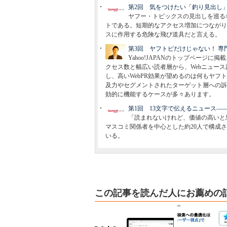
第2回 気をつけたい「釣り見出し
ヤフー・トピックスの見出しを巡る
トである。短期的なアクセス増加につながり
スに作用する危険な飛び道具だと言える。
第3回 ヤフトピだけじゃない！ 専
Yahoo!JAPANのトップページに
クセス数と幅広い読者層から、Webニュー
し、高いWebPR効果が望めるのは何もヤ
及力やセグメントされたターゲット層への訴
効的に機能するケースが多々あります。
第1回 13文字で伝えるニュース―
「読まれないけれど、価値の高いと
マスコミ関係者を中心とした約20人で構成
いる。
この記事を読んだ人にお薦めの