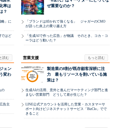
料請求
「α世代」はマーケターにとってな
化率は
ぜ重要なのか？
は？
戦略」に
「ブランドは叩かれて強くなる」 ジャガーのCMO
が語った炎上の乗り越え方
材ではど
「生成AIで作った広告」が物議 そのとき、コカ・コ
ーラはどう動いた？
営業支援
ージェン
製造業の8割が既存顧客深耕に注
う変わ
力 最もリソースを割いている施
策は？
れの
生成AIの活用、意外と進んだマーケティング部門と進
まない営業部門 どうして差が生じた？
、広告主
LINE公式アカウントを活用した営業・カスタマーサ
ポート向けビジネスチャットサービス「BizClo」でで
きること