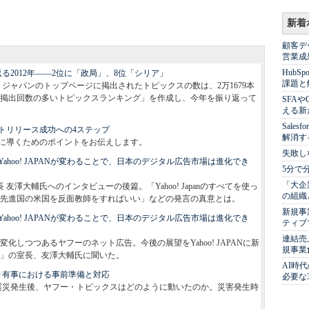
新着
顧客デ
営業成
Hub
る2012年――2位に「政局」、8位「シリア」
課題と
・ジャパンのトップページに掲出されたトピックスの数は、2万1679本
掲出回数の多いトピックスランキング」を作成し、今年を振り返って
SFA
える新
Sale
ートリリース成功への4ステップ
解消す
に導くためのポイントをお伝えします。
失敗し
hoo! JAPANが変わることで、日本のデジタル広告市場は進化でき
5分で
「大企
友澤大輔氏へのインタビューの後篇。「Yahoo! Japanのすべてを使っ
の組織
先進国の米国を反面教師をすればいい」などの発言の真意とは。
新規事
hoo! JAPANが変わることで、日本のデジタル広告市場は進化でき
ティブ
連結売
しつつあるヤフーのネット広告。今後の展望をYahoo! JAPANに新
規事業
」の室長、友澤大輔氏に聞いた。
AI時
～有事における事前準備と対応
必要な
本大震災発生後、ヤフー・トピックスはどのように動いたのか。災害発生時