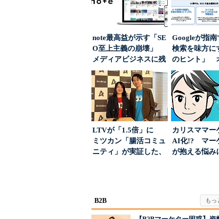
note最高益が示す「SE
Googleが指
O至上主義の崩壊」
検索を味方にす
メディアビジネスに残
のヒント」 
された“勝ち筋...
ハウスでは...
LTVが「1.5倍」に
カリスママー
ミツカン「腸活コミュ
AI化!? マ
ニティ」が実証した、
が抱える悩み
値上げ時代に選ば...
実力は？
B2B