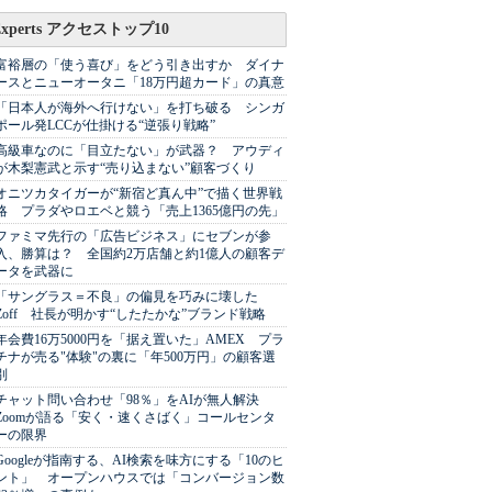
Experts アクセストップ10
富裕層の「使う喜び」をどう引き出すか ダイナ
ースとニューオータニ「18万円超カード」の真意
「日本人が海外へ行けない」を打ち破る シンガ
ポール発LCCが仕掛ける“逆張り戦略”
高級車なのに「目立たない」が武器？ アウディ
が木梨憲武と示す“売り込まない”顧客づくり
オニツカタイガーが“新宿ど真ん中”で描く世界戦
略 プラダやロエベと競う「売上1365億円の先」
ファミマ先行の「広告ビジネス」にセブンが参
入、勝算は？ 全国約2万店舗と約1億人の顧客デ
ータを武器に
「サングラス＝不良」の偏見を巧みに壊した
Zoff 社長が明かす“したたかな”ブランド戦略
年会費16万5000円を「据え置いた」AMEX プラ
チナが売る"体験"の裏に「年500万円」の顧客選
別
チャット問い合わせ「98％」をAIが無人解決
Zoomが語る「安く・速くさばく」コールセンタ
ーの限界
Googleが指南する、AI検索を味方にする「10のヒ
ント」 オープンハウスでは「コンバージョン数