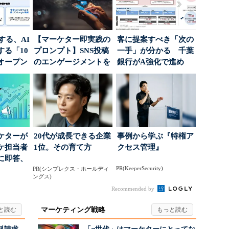
南する、AI
【マーケター即実践の
客に提案すべき「次の
る「10
プロンプト】SNS投稿
一手」が分かる 千葉
オープン
のエンゲージメントを
銀行がA強化で進め
高めるAI活用、ポ...
る“One to On...
ケターが
20代が成長できる企業
事例から学ぶ『特権ア
ーケ担当者
1位。その育て方
クセス管理』
に即答、
PR(KeeperSecurity)
PR(シンプレクス・ホールディ
ングス)
Recommended by
マーケティング戦略