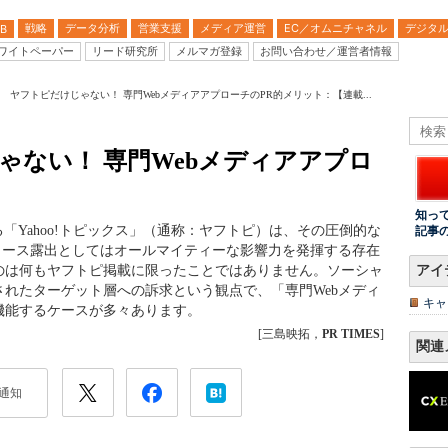
戦略
データ分析
営業支援
メディア運営
EC／オムニチャネル
デジタ
B
ワイトペーパー
リード研究所
メルマガ登録
お問い合わせ／運営者情報
回 ヤフトピだけじゃない！ 専門WebメディアアプローチのPR的メリット：【連載...
ゃない！ 専門Webメディアアプロ
知っ
される「Yahoo!トピックス」（通称：ヤフトピ）は、その圧倒的な
記事
ュース露出としてはオールマイティーな影響力を発揮する存在
るのは何もヤフトピ掲載に限ったことではありません。ソーシャ
アイ
れたターゲット層への訴求という観点で、「専門Webメディ
キャ
機能するケースが多々あります。
[三島映拓，
PR TIMES
]
関連
通知