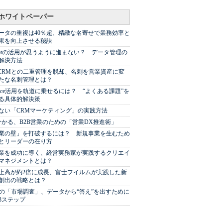
ホワイトペーパー
ータの重複は40％超、精緻な名寄せで業務効率と
果を向上させる秘訣
Spotの活用が思うように進まない？ データ管理の
解決方法
やCRMとの二重管理を脱却、名刺を営業資産に変
たな名刺管理とは？
sforce活用を軌道に乗せるには？ “よくある課題”を
る具体的解決策
ない「CRMマーケティング」の実践方法
分かる、B2B営業のための「営業DX推進術」
業の壁」を打破するには？ 新規事業を生むため
とリーダーの在り方
業を成功に導く、経営実務家が実践するクリエイ
マネジメントとは？
上高が約2倍に成長、富士フイルムが実践した新
創出の戦略とは？
代の「市場調査」、データから“答え”を出すために
3ステップ