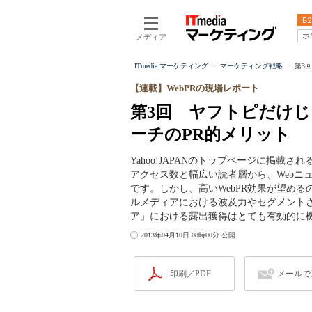
B2
ホ
メディア
ITmedia マーケティング
マーケティング戦略
第3
【連載】WebPRの現場レポート
第3回 ヤフトピだけじ
ーチのPR的メリット
Yahoo!JAPANのトップページに掲載
アクセス数と幅広い読者層から、Webニ
です。しかし、高いWebPR効果が望め
ルメディアにおける波及力やセグメントさ
ア」における露出獲得はとても有効的に
2013年04月10日 08時00分 公開
印刷／PDF
メールで