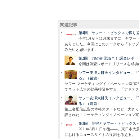
関連記事
第4回 ヤフー・トピックスで振り返
今年1月から11月末までに、ヤフー
ありました。今回はこのデータから「トップ
みたいと思います。
第2回 PRの新常識？！ 調査レポ
今回は調査レポートリリースを成功
ヤフー友澤大輔氏インタビュー、「Ya
る」（後篇）
ヤフー マーケティングイノベーション室 室長 
てネット広告の効果検証をする」「アドテク
ヤフー友澤大輔氏インタビュー、「Ya
る」（前篇）
第三者配信広告の本格スタートなど、大きく変化
設された「マーケティングイノベーション室
第3回 災害とヤフー・トピックス
2011年3月11日午後――。東日
におけるニュースサイトの役割を考える。