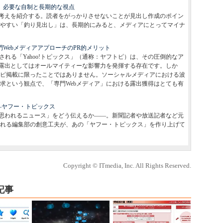
」 必要な自制と長期的な視点
考えを紹介する。読者をがっかりさせないことが見出し作成のポイン
やすい「釣り見出し」は、長期的にみると、メディアにとってマイナ
門WebメディアアプローチのPR的メリット
掲載される「Yahoo!トピックス」（通称：ヤフトピ）は、その圧倒的なア
ス露出としてはオールマイティーな影響力を発揮する存在です。しか
フトピ掲載に限ったことではありません。ソーシャルメディアにおける波
求という観点で、「専門Webメディア」における露出獲得はとても有
―ヤフー・トピックス
思われるニュース」をどう伝えるか――。新聞記者や放送記者など元
される編集部の創意工夫が、あの「ヤフー・トピックス」を作り上げて
Copyright © ITmedia, Inc. All Rights Reserved.
記事