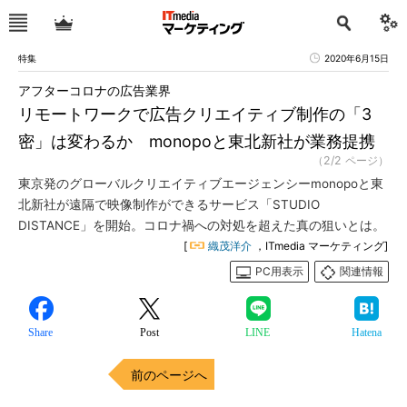
特集
2020年6月15日
アフターコロナの広告業界
リモートワークで広告クリエイティブ制作の「3
密」は変わるか monopoと東北新社が業務提携
（2/2 ページ）
東京発のグローバルクリエイティブエージェンシーmonopoと東
北新社が遠隔で映像制作ができるサービス「STUDIO
DISTANCE」を開始。コロナ禍への対処を超えた真の狙いとは。
[
織茂洋介
，ITmedia マーケティング]
PC用表示
関連情報
Share
Post
LINE
Hatena
前のページへ