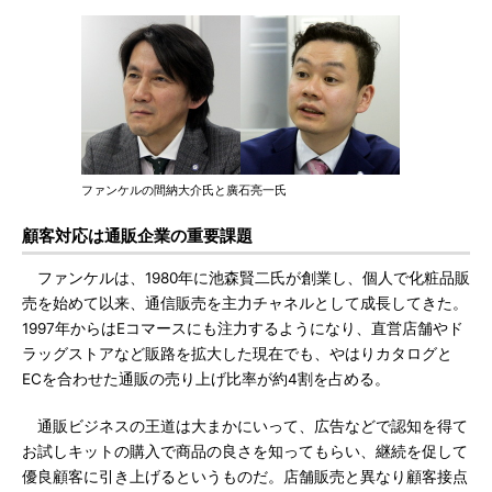
ファンケルの間納大介氏と廣石亮一氏
顧客対応は通販企業の重要課題
ファンケルは、1980年に池森賢二氏が創業し、個人で化粧品販
売を始めて以来、通信販売を主力チャネルとして成長してきた。
1997年からはEコマースにも注力するようになり、直営店舗やド
ラッグストアなど販路を拡大した現在でも、やはりカタログと
ECを合わせた通販の売り上げ比率が約4割を占める。
通販ビジネスの王道は大まかにいって、広告などで認知を得て
お試しキットの購入で商品の良さを知ってもらい、継続を促して
優良顧客に引き上げるというものだ。店舗販売と異なり顧客接点