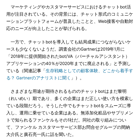
マーケティングやカスタマーサービスにおけるチャットbot活
用が注目されている。その背景には、チャット形式のコミュニケ
ーションプラットフォームが普及したことと、Web接客や自動対
応のニーズが向上したことが挙げられる。
一方で、チャットbotを導入しても結局成果につながらないケ
ースも少なくないようだ。調査会社のGartnerは2019年1月に
「2018年に提供開始されたbot/VA（バーチャルアシスタント）
アプリケーションの40％が2020年までに廃止される」と予測し
ている（関連記事「
生存戦略としての顧客体験、どこから着手す
る？ Gartnerのアナリストに聞く
」）。
さまざまな用途が期待されるもののチャットbotはまだ黎明
（れいめい）期であり、多くの企業はまだ正しい使い方を模索し
ている段階だろう。そうした中でもチャットbotをスムーズに導
入し、運用に乗せている企業はある。無添加化粧品やサプリメン
トで知られるファンケルもその1社だ。同社の取り組みについ
て、ファンケル カスタマーサービス部お問合せグループの間納
大介氏と廣石亮一氏に話を聞いた。