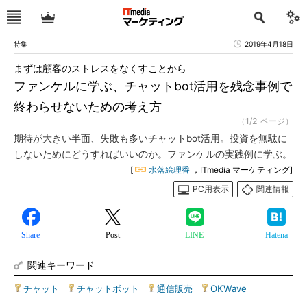
特集
2019年4月18日
まずは顧客のストレスをなくすことから
ファンケルに学ぶ、チャットbot活用を残念事例で
終わらせないための考え方
（1/2 ページ）
期待が大きい半面、失敗も多いチャットbot活用。投資を無駄に
しないためにどうすればいいのか。ファンケルの実践例に学ぶ。
[
水落絵理香
，ITmedia マーケティング]
PC用表示
関連情報
Share
Post
LINE
Hatena
関連キーワード
チャット
|
チャットボット
|
通信販売
|
OKWave