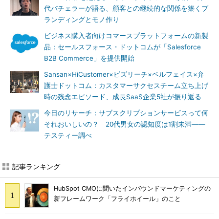
代バチェラーが語る、顧客との継続的な関係を築くブ
ランディングとモノ作り
ビジネス購入者向けコマースプラットフォームの新製
品：セールスフォース・ドットコムが「Salesforce
B2B Commerce」を提供開始
Sansan×HiCustomer×ビズリーチ×ベルフェイス×弁
護士ドットコム：カスタマーサクセスチーム立ち上げ
時の残念エピソード、成長SaaS企業5社が振り返る
今日のリサーチ：サブスクリプションサービスって何
それおいしいの？ 20代男女の認知度は1割未満――
テスティー調べ
記事ランキング
HubSpot CMOに聞いたインバウンドマーケティングの
新フレームワーク「フライホイール」のこと