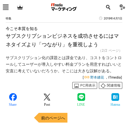
特集
2019年4月1日
今こそ本質を知る
サブスクリプションビジネスを成功させるにはマ
ネタイズより「つながり」を重視しよう
（2/2 ページ）
サブスクリプション化の課題とは課金であり、コストをコントロ
ールしてユーザーが導入しやすい料金プランを用意すればいいと
安直に考えていないだろうか。そこには大きな誤解がある。
[
野本纏花
，ITmedia]
PC用表示
関連情報
Share
Post
LINE
Hatena
前のページへ