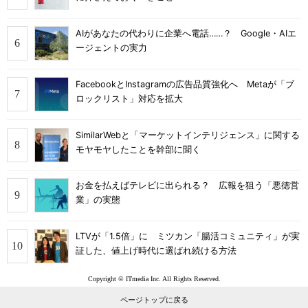
AIがあなたの代わりに企業へ電話……？ Google・AIエ
ージェントの実力
FacebookとInstagramの広告品質強化へ Metaが「ブ
ロックリスト」対応を拡大
SimilarWebと「マーケットインテリジェンス」に関する
モヤモヤしたことを幹部に聞く
お金を払えばテレビに出られる？ 広報を狙う「悪徳営
業」の実態
LTVが「1.5倍」に ミツカン「腸活コミュニティ」が実
証した、値上げ時代に選ばれ続ける方法
Copyright © ITmedia Inc. All Rights Reserved.
ページトップに戻る