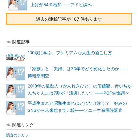
上げが54％増加――アドビ調べ
過去の連載記事が 107 件あります
関連記事
100歳に学ぶ、プレミアムな人生の過ごし方
「家族」と「夫婦」は30年でどう変化したのか――
博報堂調査
2018年の還暦人（かんれきびと）の価値観、赤いちゃ
んちゃんこは7割が「遠慮したい」――PGF生命調べ
平成生まれと昭和生まれはどれだけ違う？ 好みの
SNSから未来観まで比較――ソニー生命保険調査
関連リンク
調査のチカラ