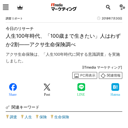
調査リポート
2018年7月30日
今日のリサーチ
人生100年時代、「100歳まで生きたい」人はわず
か2割――アクサ生命保険調べ
アクサ生命保険は、「人生100年時代に関する意識調査」を実施
しました。
[ITmedia マーケティング]
PC用表示
関連情報
Share
Post
LINE
Hatena
関連キーワード
調査
|
人生
|
保険
|
生命保険