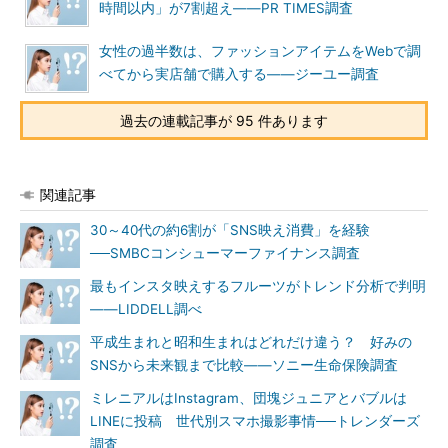
時間以内」が7割超え――PR TIMES調査
女性の過半数は、ファッションアイテムをWebで調
べてから実店舗で購入する――ジーユー調査
過去の連載記事が 95 件あります
関連記事
30～40代の約6割が「SNS映え消費」を経験
──SMBCコンシューマーファイナンス調査
最もインスタ映えするフルーツがトレンド分析で判明
――LIDDELL調べ
平成生まれと昭和生まれはどれだけ違う？ 好みの
SNSから未来観まで比較――ソニー生命保険調査
ミレニアルはInstagram、団塊ジュニアとバブルは
LINEに投稿 世代別スマホ撮影事情──トレンダーズ
調査