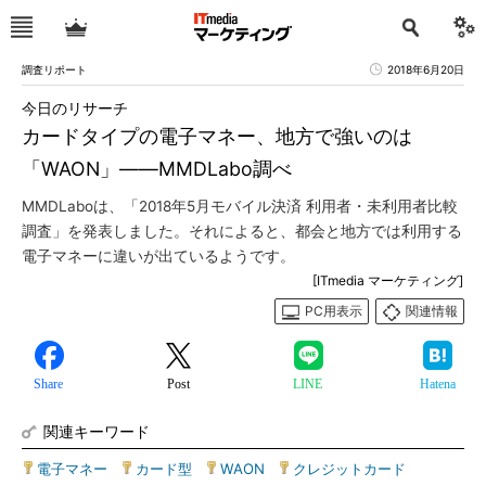
調査リポート
2018年6月20日
今日のリサーチ
カードタイプの電子マネー、地方で強いのは
「WAON」――MMDLabo調べ
MMDLaboは、「2018年5月モバイル決済 利用者・未利用者比較
調査」を発表しました。それによると、都会と地方では利用する
電子マネーに違いが出ているようです。
[ITmedia マーケティング]
PC用表示
関連情報
Share
Post
LINE
Hatena
関連キーワード
電子マネー
|
カード型
|
WAON
|
クレジットカード
|