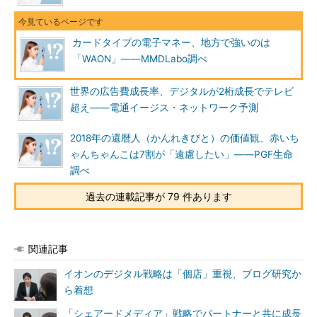
カードタイプの電子マネー、地方で強いのは
「WAON」――MMDLabo調べ
世界の広告費成長率、デジタルが2桁成長でテレビ
超え――電通イージス・ネットワーク予測
2018年の還暦人（かんれきびと）の価値観、赤いち
ゃんちゃんこは7割が「遠慮したい」――PGF生命
調べ
過去の連載記事が 79 件あります
関連記事
イオンのデジタル戦略は「個店」重視、ブログ研究か
ら着想
「シェアードメディア」戦略でパートナーと共に成長