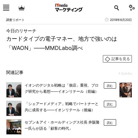
調査リポート
2018年6月20日
今日のリサーチ
カードタイプの電子マネー、地方で強いのは
「WAON」――MMDLabo調べ
記事を見る
関連記事
4 Articles
イオンのデジタル戦略は「個店」重視、ブロ
読む
グ研究から着想――イオンリテール（前編）
「シェアードメディア」戦略でパートナーと
読む
共に成長する――イオンリテール（後編）
セブン＆アイ・ホールディングス社長 井阪隆
読む
一氏らが語る「顧客の時代」