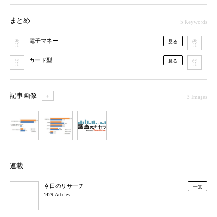
まとめ
5 Keywords
電子マネー
WA
見る
カード型
ク
見る
記事画像
＋
3 Images
1
2
3
連載
今日のリサーチ
一覧
1429 Articles