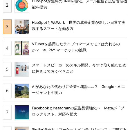
HubSpotが無料のCRMを強化、メール配信と広告管理機
能を提供
HubSpotとWeWork 世界の成長企業が新しい日常で実
践するスマートな働き方
VTuberを起用したライブコマースでモノは売れるの
か？ au PAY マーケットの挑戦
スマートスピーカーのスキル開発、今すぐ取り組むため
に押さえておくべきこと
AIがあなたの代わりに企業へ電話……？ Google・AIエ
ージェントの実力
FacebookとInstagramの広告品質強化へ Metaが「ブ
ロックリスト」対応を拡大
SimilarWebと「マーケットインテリジェンス」に関する